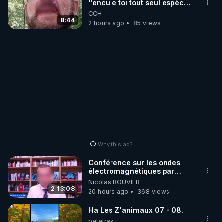
"encule toi tout seul espèce
de mal polish"
CCH
8:44
2 hours ago
85 views
Why this ad?
Conférence sur les ondes
électromagnétiques par
Grégoire Caustru et Bart de
Nicolas BOUVIER
Wever !
2:13:08
20 hours ago
368 views
Ha Les Z'animaux 07 - 08.
patatrak