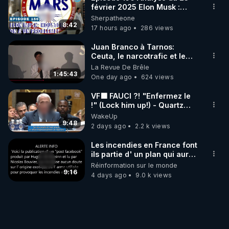
février 2025 Elon Musk :
Houston , on a un problème !
Sherpatheone
8:42
17 hours ago
286 views
Juan Branco à Tarnos:
Ceuta, le narcotrafic et le
pouvoir en France
La Revue De Brêle
1:45:43
One day ago
624 views
VF🟩 FAUCI ?! "Enfermez le
!" (Lock him up!) - Quartz
Traduction
WakeUp
9:48
2 days ago
2.2 k views
Les incendies en France font
ils partie d' un plan qui aurait
débuté le 11 septembre 2001
Réinformation sur le monde
?
9:16
4 days ago
9.0 k views