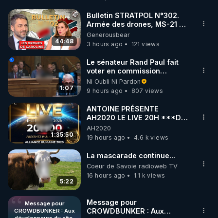
http://rgnr.li/facebook
Bulletin STRATPOL N°302.
Armée des drones, MS-21 en
🌱 INSTAGRAM

série, missiles coréens.
Generousbear
07.08.2026.
44:48
3 hours ago
121 views
https://www.instagram.com/rdlr_thierrycasasnovas/
http://rgnr.li/instagram
Le sénateur Rand Paul fait
voter en commission
l'outrage au Congrès contre
Ni Oubli Ni Pardon
🌱 LA NEWSLETTER

Anthony Fauci
1:07
9 hours ago
807 views
Pour ne pas rater l’actualité RGNR (stages, 
ANTOINE PRÉSENTE
AH2020 LE LIVE 20H ***DU
http://rgnr.li/news
06/08/2026***
AH2020
1:35:50
19 hours ago
4.6 k views
🌱 VIDÉOS NON CENSURÉES SUR ODYSEE 

Toutes les vidéos Youtube sont aussi sur la 
La mascarade continue...
Coeur de Savoie radioweb TV
16 hours ago
1.1 k views
http://rgnr.li/odysee
5:22
🌱 LES STAGES EN PRÉSENTIEL

Message pour
Message pour
CROWDBUNKER : Aux
CROWDBUNKER : Aux