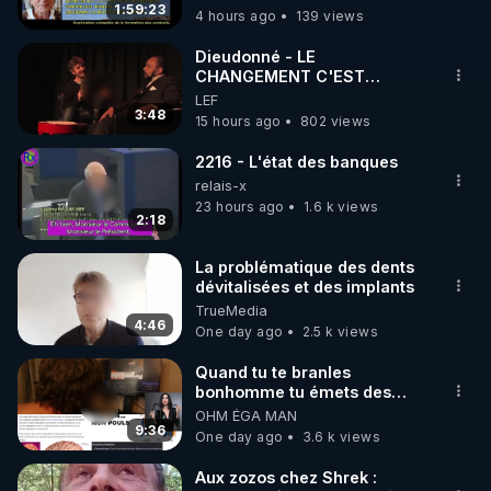
1:59:23
4 hours ago
139 views
code : REGENERE10

Dieudonné - LE
▶ 30 jours gratuit sur l’application de méditation et 
CHANGEMENT C'EST
MAINTENANT
LEF
de bien-être ENVOL :

3:48
15 hours ago
802 views
Rendez-vous sur 
https://www.envol.app/code
 avec 
le code : REGENERE
2216 - L'état des banques
relais-x
23 hours ago
1.6 k views
2:18
La problématique des dents
dévitalisées et des implants
TrueMedia
4:46
One day ago
2.5 k views
Quand tu te branles
bonhomme tu émets des
ondes ils ont juste omis de
OHM ÉGA MAN
t'expliquer
9:36
One day ago
3.6 k views
Aux zozos chez Shrek :