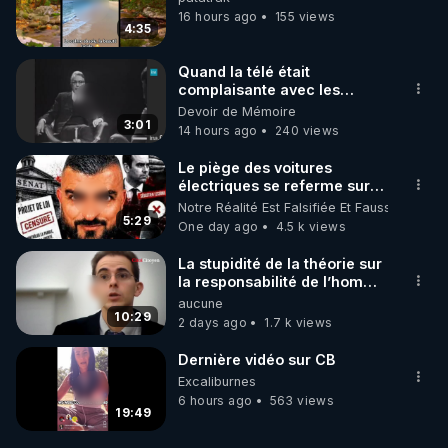
16 hours ago
155 views
4:35
Quand la télé était
complaisante avec les
pédophiles
Devoir de Mémoire
3:01
14 hours ago
240 views
Le piège des voitures
électriques se referme sur
les usagers !
Notre Réalité Est Falsifiée Et Fausse
5:29
One day ago
4.5 k views
La stupidité de la théorie sur
la responsabilité de l’homme
concernant le dioxyde de
aucune
carbone.
10:29
2 days ago
1.7 k views
Dernière vidéo sur CB
Excaliburnes
6 hours ago
563 views
19:49