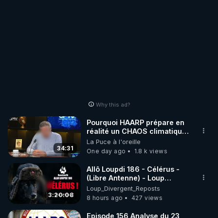
Why this ad?
Pourquoi HAARP prépare en
réalité un CHAOS climatique,
on répond
La Puce à l'oreille
34:31
One day ago
1.8 k views
Allô Loupdi 186 - Célérus -
(Libre Antenne) - Loup
Divergent 2026.08.06
Loup_Divergent_Reposts
3:20:08
8 hours ago
427 views
Episode 156 Analyse du 23