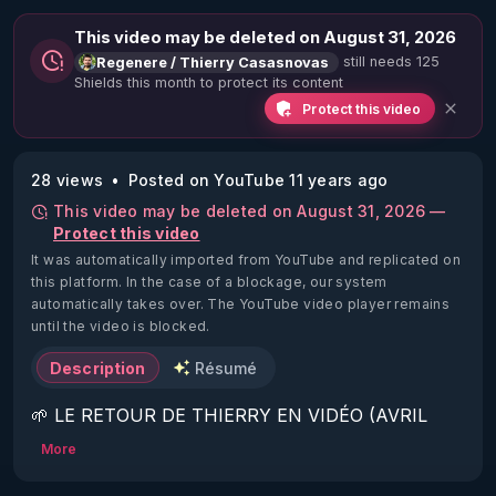
This video may be deleted on August 31, 2026
still needs 125
Regenere / Thierry Casasnovas
Shields this month to protect its content
Protect this video
28 views
Posted on YouTube 11 years ago
This video may be deleted on August 31, 2026 —
Protect this video
It was automatically imported from YouTube and replicated on
this platform.
In the case of a blockage, our system
automatically takes over. The YouTube video player remains
until the video is blocked.
Description
Résumé
🌱 LE RETOUR DE THIERRY EN VIDÉO (AVRIL 
2022)!

More
Découvrez la saison 2 des vidéos sur le nouveau 