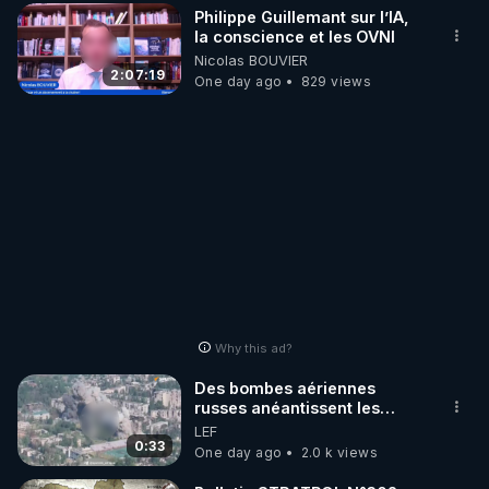
Philippe Guillemant sur l’IA,
la conscience et les OVNI
Nicolas BOUVIER
2:07:19
One day ago
829 views
Why this ad?
Des bombes aériennes
russes anéantissent les
centres de contrôle de
LEF
drones de 3 brigades
0:33
One day ago
2.0 k views
ukrainienne