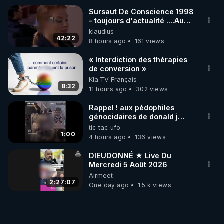
Sursaut De Conscience 1998
- toujours d'actualité ....Au
Dela Du Réel
klaudius
42:22
8 hours ago
161 views
« Interdiction des thérapies
de conversion »
Kla.TV Français
8:32
11 hours ago
302 views
Rappel ! aux pédophiles
génocidaires de donald j
trump et ses supporters
tic tac ufo
trumpistes 424et 666.
1:00
4 hours ago
136 views
DIEUDONNÉ ★ Live Du
Mercredi 5 Août 2026
Airmeet
2:27:07
One day ago
1.5 k views