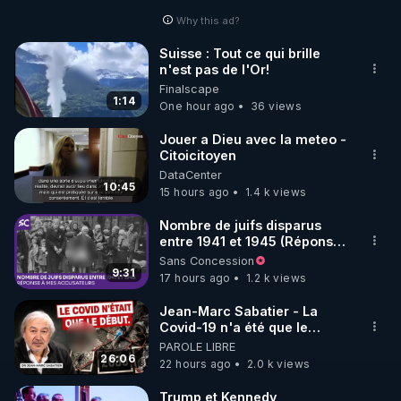
Why this ad?
http://rgnr.li/facebook
Suisse : Tout ce qui brille
n'est pas de l'Or!
🌱 INSTAGRAM

Finalscape
1:14
One hour ago
36 views
https://www.instagram.com/rdlr_thierrycasasnovas/
http://rgnr.li/instagram
Jouer a Dieu avec la meteo -
Citoicitoyen
DataCenter
🌱 LA NEWSLETTER

10:45
15 hours ago
1.4 k views
Pour ne pas rater l’actualité RGNR (stages, 
Nombre de juifs disparus
entre 1941 et 1945 (Réponse
http://rgnr.li/news
à mes accusateurs)
Sans Concession
9:31
17 hours ago
1.2 k views
🌱 VIDÉOS NON CENSURÉES SUR ODYSEE 

Toutes les vidéos Youtube sont aussi sur la 
Jean-Marc Sabatier - La
Covid-19 n'a été que le
début - L'ARNm & l'ARNm-aa
PAROLE LIBRE
http://rgnr.li/odysee
jusqu où auront-t-il ?
26:06
22 hours ago
2.0 k views
🌱 LES STAGES EN PRÉSENTIEL

Trump et Kennedy