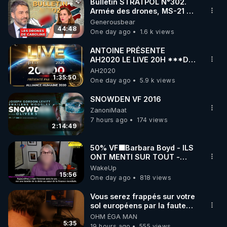
Bulletin STRATPOL N°302.
Armée des drones, MS-21 en
série, missiles coréens.
Generousbear
07.08.2026.
44:48
One day ago
1.6 k views
ANTOINE PRÉSENTE
AH2020 LE LIVE 20H ***DU
06/08/2026***
AH2020
1:35:50
One day ago
5.9 k views
SNOWDEN VF 2016
ZanoniMaat
7 hours ago
174 views
2:14:49
50% VF🟩Barbara Boyd - ILS
ONT MENTI SUR TOUT -
Jocelyne Traduction
WakeUp
15:56
One day ago
818 views
Vous serez frappés sur votre
sol européens par la faute
des dirigeants qui s'en
OHM ÉGA MAN
mettent dans le nez
5:35
19 hours ago
555 views