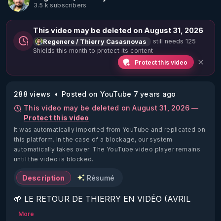
3.5 k subscribers
This video may be deleted on August 31, 2026
still needs 125
Regenere / Thierry Casasnovas
Shields this month to protect its content
Protect this video
288 views
Posted on YouTube 7 years ago
This video may be deleted on August 31, 2026 —
Protect this video
It was automatically imported from YouTube and replicated on
this platform.
In the case of a blockage, our system
automatically takes over. The YouTube video player remains
until the video is blocked.
Description
Résumé
🌱 LE RETOUR DE THIERRY EN VIDÉO (AVRIL 
2022)!

More