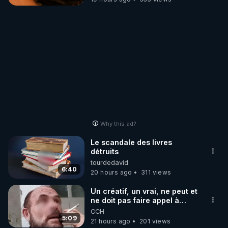
Why this ad?
Le scandale des livres
détruits
tourdedavid
6:40
20 hours ago
311 views
Un créatif, un vrai, ne peut et
ne doit pas faire appel à
l'intelligence artificielle
CCH
5:09
21 hours ago
201 views