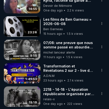
marque SANA : 

Kyria, raconte sa garde à
vue musclée. PARTAGEZ!
Devoir de Mémoire
Rendez-vous sur 
http://rgnr.li/lechoubrave
 avec le 
16:55
One day ago
2.2 k views
code : REGENERE10

Les films de Ben Garneau =
▶ 30 jours gratuit sur l’application de méditation et 
2026-08-08
Ben Garneau
de bien-être ENVOL :

23:26
15 hours ago
1.5 k views
Rendez-vous sur 
https://www.envol.app/code
 avec 
le code : REGENERE
07/08: une preuve que nous
somme passé en absurdie
une dictature qui veut faire
michel lanceur alerte
taire ses opposant !
9:55
11 hours ago
1.5 k views
Transformation et
Révélations 2 sur 2 - live du
07/08/26
A.D.N.M
1:49:53
23 hours ago
2.1 k views
2218 - 14-18 - L'épuration
républicaine organisée par
les frères de la truelle
relais-x
15:19
One day ago
222 views