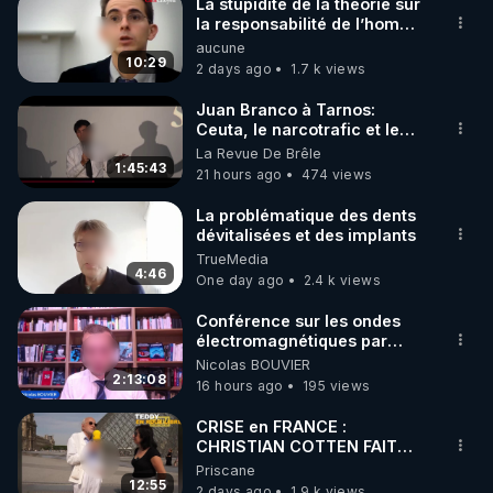
La stupidité de la théorie sur
la responsabilité de l’homme
concernant le dioxyde de
aucune
carbone.
10:29
2 days ago
1.7 k views
Juan Branco à Tarnos:
Ceuta, le narcotrafic et le
pouvoir en France
La Revue De Brêle
1:45:43
21 hours ago
474 views
La problématique des dents
dévitalisées et des implants
TrueMedia
4:46
One day ago
2.4 k views
Conférence sur les ondes
électromagnétiques par
Grégoire Caustru et Bart de
Nicolas BOUVIER
Wever !
2:13:08
16 hours ago
195 views
CRISE en FRANCE :
CHRISTIAN COTTEN FAIT
une étrange découverte
Priscane
12:55
2 days ago
1.9 k views