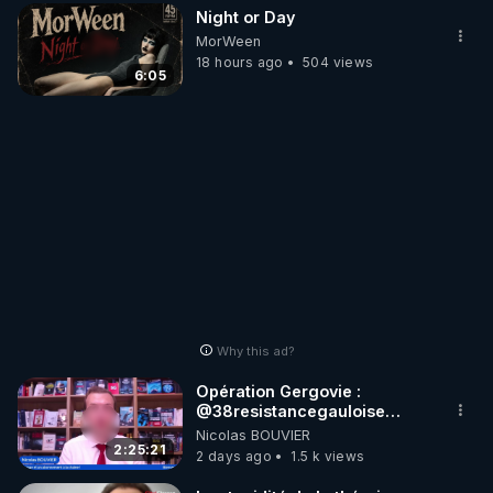
Night or Day
MorWeen
18 hours ago
504 views
6:05
Why this ad?
Opération Gergovie :
‪@38resistancegauloise‬
‪@MarionSigautOfficiel‬
Nicolas BOUVIER
‪@gladysriifard5710‬ Laëtitia
2:25:21
2 days ago
1.5 k views