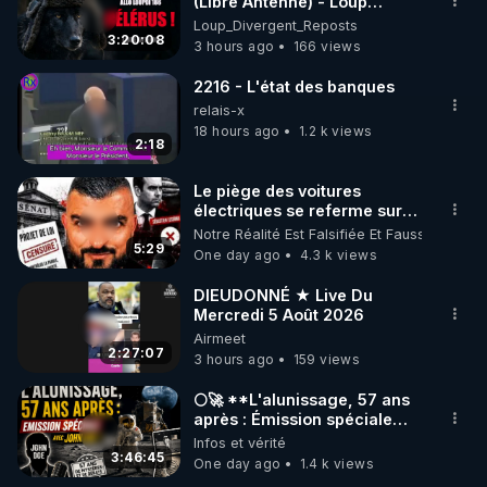
marque SANA : 

(Libre Antenne) - Loup
Divergent 2026.08.06
Loup_Divergent_Reposts
Rendez-vous sur 
http://rgnr.li/lechoubrave
 avec le 
3:20:08
3 hours ago
166 views
code : REGENERE10

2216 - L'état des banques
▶ 30 jours gratuit sur l’application de méditation et 
relais-x
de bien-être ENVOL :

18 hours ago
1.2 k views
2:18
Rendez-vous sur 
https://www.envol.app/code
 avec 
le code : REGENERE
Le piège des voitures
électriques se referme sur
les usagers !
Notre Réalité Est Falsifiée Et Fausse
5:29
One day ago
4.3 k views
DIEUDONNÉ ★ Live Du
Mercredi 5 Août 2026
Airmeet
2:27:07
3 hours ago
159 views
🌕🚀 **L'alunissage, 57 ans
après : Émission spéciale
avec John Doe !** 👨 🚀✨
Infos et vérité
3:46:45
One day ago
1.4 k views