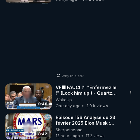
Why this ad?
VF🟩 FAUCI ?! "Enfermez le
!" (Lock him up!) - Quartz
Traduction
WakeUp
9:48
One day ago
2.0 k views
Episode 156 Analyse du 23
février 2025 Elon Musk :
Houston , on a un problème !
Sherpatheone
8:42
12 hours ago
172 views