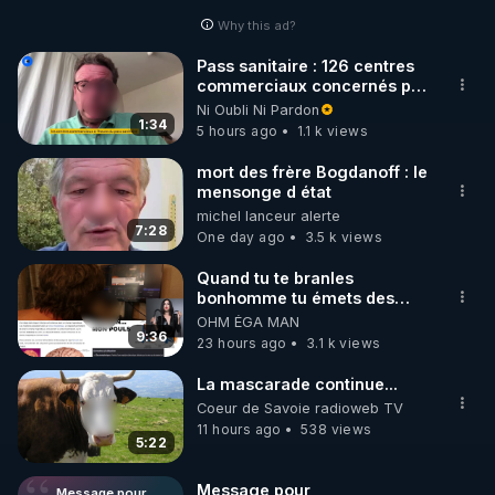
Why this ad?
http://rgnr.li/facebook
Pass sanitaire : 126 centres
commerciaux concernés par
🌱 INSTAGRAM

l'obligation dans toute la
Ni Oubli Ni Pardon
France
1:34
5 hours ago
1.1 k views
https://www.instagram.com/rdlr_thierrycasasnovas/
http://rgnr.li/instagram
mort des frère Bogdanoff : le
mensonge d état
michel lanceur alerte
🌱 LA NEWSLETTER

7:28
One day ago
3.5 k views
Pour ne pas rater l’actualité RGNR (stages, 
Quand tu te branles
bonhomme tu émets des
http://rgnr.li/news
ondes ils ont juste omis de
OHM ÉGA MAN
t'expliquer
9:36
23 hours ago
3.1 k views
🌱 VIDÉOS NON CENSURÉES SUR ODYSEE 

Toutes les vidéos Youtube sont aussi sur la 
La mascarade continue...
Coeur de Savoie radioweb TV
11 hours ago
538 views
http://rgnr.li/odysee
5:22
🌱 LES STAGES EN PRÉSENTIEL

Message pour
Message pour