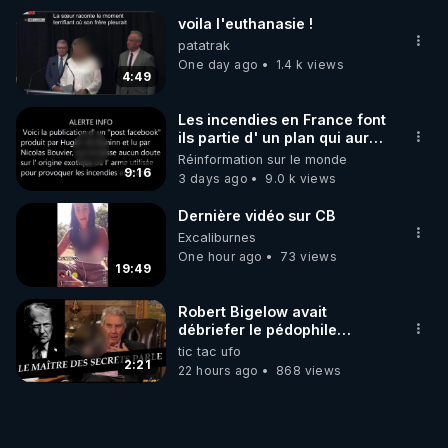
voila l'euthanasie !
patatrak
One day ago
1.4 k views
4:49
Les incendies en France font
ils partie d' un plan qui aurait
débuté le 11 septembre 2001
Réinformation sur le monde
?
9:16
3 days ago
9.0 k views
Dernière vidéo sur CB
Excaliburnes
One hour ago
73 views
19:49
Robert Bigelow avait
débriefer le pédophile
génocidaire de donald j
tic tac ufo
trump
2:21
22 hours ago
868 views