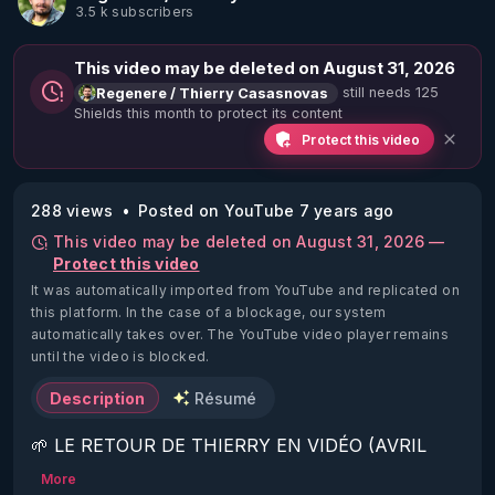
3.5 k subscribers
This video may be deleted on August 31, 2026
still needs 125
Regenere / Thierry Casasnovas
Shields this month to protect its content
Protect this video
288 views
Posted on YouTube 7 years ago
This video may be deleted on August 31, 2026 —
Protect this video
It was automatically imported from YouTube and replicated on
this platform.
In the case of a blockage, our system
automatically takes over. The YouTube video player remains
until the video is blocked.
Description
Résumé
🌱 LE RETOUR DE THIERRY EN VIDÉO (AVRIL 
2022)!

More