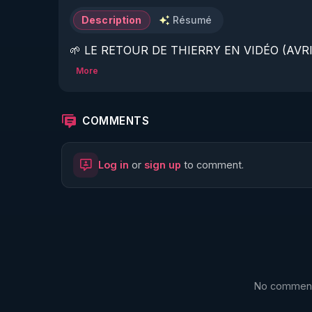
Description
Résumé
🌱 LE RETOUR DE THIERRY EN VIDÉO (AVRIL
More
https://www.rgnr.fr/presentation.html
🌱 LE MAGAZINE RÉGÉNÈRE 

COMMENTS
http://rgnr.li/ymag
Log in
or
sign up
to comment.
🌱 LA BOUTIQUE DU MAGAZINE

https://boutique.magazine-regenere.fr/
🌱 FIL TELEGRAM

https://t.me/rgnr_fr
No comments