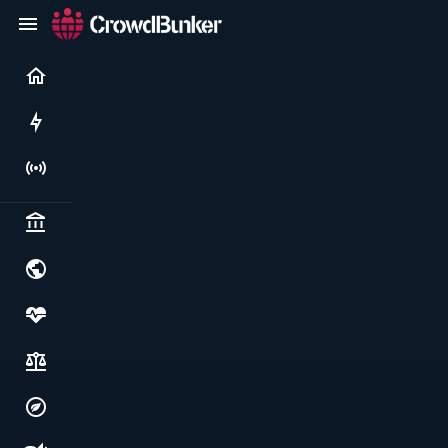
Current
Rushes
Live
Politics & institutions
World & geopolitics
Health, food & wellbeing
Society, justice & freedoms
Economy, environment & technology