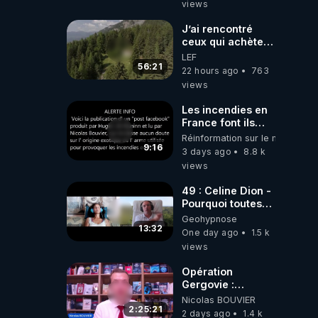
views
J’ai rencontré
ceux qui achètent
des bunkers pour
LEF
survivre à la fin
56:21
22 hours ago
763
du monde
views
Les incendies en
France font ils
partie d' un plan
Réinformation sur le monde
qui aurait débuté
9:16
3 days ago
8.8 k
le 11 septembre
views
2001 ?
49 : Celine Dion -
Pourquoi toutes
ces rumeurs ?
Geohypnose
Enquête sous
13:32
One day ago
1.5 k
hypnose
views
Opération
Gergovie :
‪@38resistancegauloise‬
Nicolas BOUVIER
‪@MarionSigautOfficiel‬
2:25:21
2 days ago
1.4 k