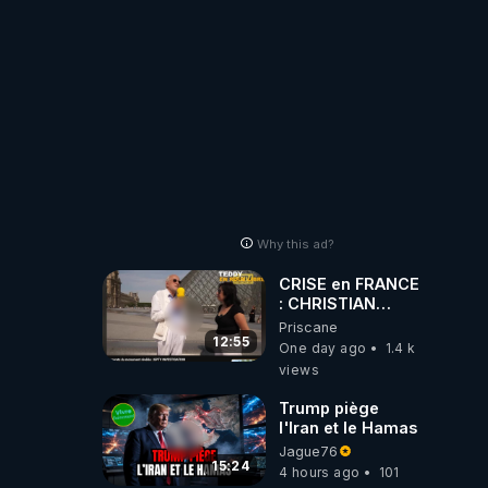
Why this ad?
CRISE en FRANCE
: CHRISTIAN
COTTEN FAIT une
Priscane
étrange
12:55
One day ago
1.4 k
découverte
views
Trump piège
l'Iran et le Hamas
Jague76
15:24
4 hours ago
101