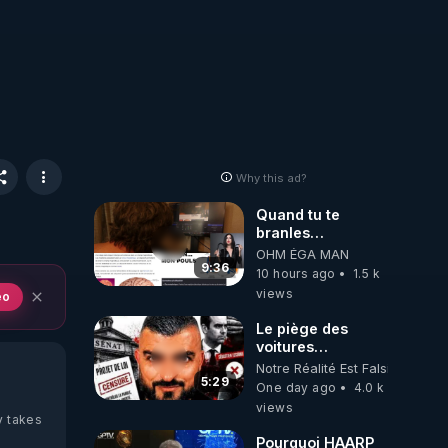
Why this ad?
Quand tu te
branles
bonhomme tu
OHM ÉGA MAN
émets des ondes
9:36
10 hours ago
1.5 k
ils ont juste omis
views
eo
de t'expliquer
Le piège des
voitures
électriques se
Notre Réalité Est Falsifiée Et F
referme sur les
5:29
One day ago
4.0 k
usagers !
views
y takes
Pourquoi HAARP