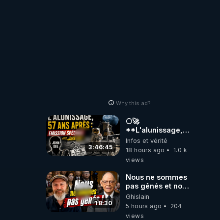
Why this ad?
🌕🚀
**L'alunissage,
57 ans après :
Infos et vérité
Émission spéciale
3:46:45
18 hours ago
1.0 k
avec John Doe
views
!** 👨 🚀✨
Nous ne sommes
pas gênés et nous
n’avons pas
Ghislain
besoin de nous
18:30
5 hours ago
204
excuser ! #jw
views