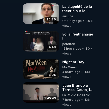
#jehovah
#collegecentral
La stupidité de la
théorie sur la
responsabilité de
aucune
l’homme
10:29
One day ago
1.6 k
concernant le
views
dioxyde de
carbone.
voila l'euthanasie
!
patatrak
4:49
12 hours ago
1.0 k
views
Night or Day
MorWeen
4 hours ago
133
6:05
views
Juan Branco à
Tarnos: Ceuta, le
narcotrafic et le
La Revue De Brêle
pouvoir en France
1:45:43
7 hours ago
136
views