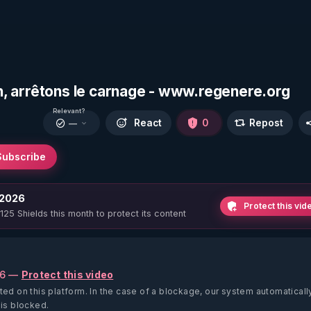
ion, arrêtons le carnage - www.regenere.org
Relevant?
React
0
Repost
—
Subscribe
 2026
Protect this vid
 125 Shields this month to protect its content
26 —
Protect this video
ted on this platform.
In the case of a blockage, our system automaticall
 is blocked.