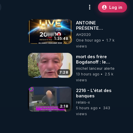
Log in
ANTOINE
PRÉSENTE
AH2020 LE LIVE
AH2020
20H ***DU
1:35:48
One hour ago
1.7 k
06/08/2026***
views
mort des frère
Bogdanoff : le
mensonge d état
michel lanceur alerte
7:28
13 hours ago
2.5 k
views
2216 - L'état des
banques
relais-x
2:18
5 hours ago
343
views