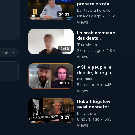
prépare en réalité
un CHAOS
La Puce à l'oreille
climatique, on
34:31
One day ago
1.3 k
répond
views
La problématique
des dents
dévitalisées et
TrueMedia
des implants
4:46
23 hours ago
1.8 k
first
views
« Si le peuple le
décide, le régime
peut tomber
klaudius
demain ! »
8:00
5 hours ago
445
views
Robert Bigelow
avait débriefer le
pédophile
tic tac ufo
génocidaire de
2:21
8 hours ago
535
donald j trump
views