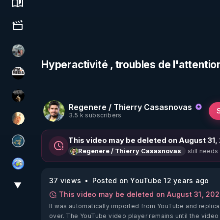
Science, history & spirituality
Culture, media & entertainment
Ben Garneau
Hyperactivité , troubles de l'attent
HYM.MEDIA
Infos et vérité
Regenere / Thierry Casasnovas
3.5 k subscribers
La Puce à l'oreille
This video may be deleted on August 31,
Réinformation sur le monde
still needs
Regenere / Thierry Casasnovas
Tonton Posture Débrief
37 views
Posted on YouTube 12 years ago
▼
View More
This video may be deleted on August 31, 20
It was automatically imported from YouTube and replica
over. The YouTube video player remains until the video