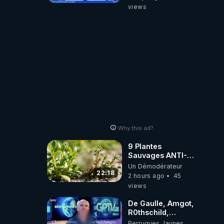
‪@gladysriifard5710‬
views
Laëtitia
Why this ad?
9 Plantes
Sauvages ANTI-
FAMINE: ces
Un Démodérateur
Ressources
22:18
2 hours ago
45
NUTRITIVES&MéDICINALES
views
JARDIN&des
Haies
De Gaulle, Amgot,
R0thschild,
Macron &
Perruques Jaunes