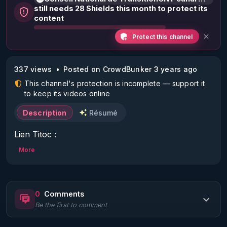
still needs 28 Shields this month to protect its
content
Protect this channel
337 views
Posted on CrowdBunker 3 years ago
This channel's protection is incomplete — support it
to keep its videos online
Description
Résumé
Lien Titoc : 
https://www.tiktok.com/@cntcanalhistorique?
More
lang=fr
Lien boîte à outils : 
0
Comments
https://crowdbunker.com/channel/SGqYeWNX
Be the first to comment
Pour connaître vos droits et les faire valoir, 