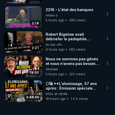
2216 - L'état des banques
relais-x
5 hours ago
390 views
2:18
Robert Bigelow avait
débriefer le pédophile
génocidaire de donald j
tic tac ufo
trump
2:21
9 hours ago
562 views
Nous ne sommes pas gênés
et nous n’avons pas besoin
de nous excuser ! #jw
Ghislain
#jehovah #collegecentral
18:30
5 hours ago
223 views
🌕🚀 **L'alunissage, 57 ans
après : Émission spéciale
avec John Doe !** 👨 🚀✨
Infos et vérité
3:46:45
18 hours ago
1.0 k views