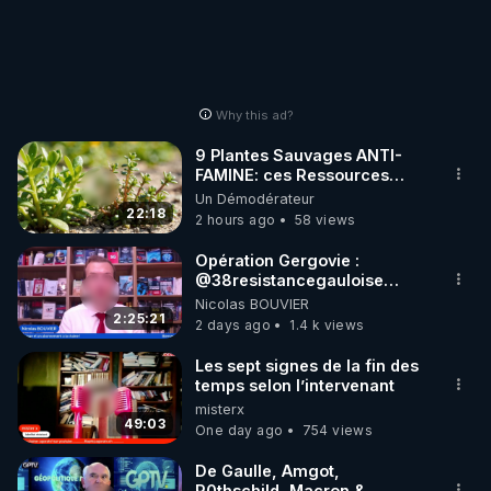
Why this ad?
9 Plantes Sauvages ANTI-
FAMINE: ces Ressources
NUTRITIVES&MéDICINALES"gratuite
Un Démodérateur
JARDIN&des Haies
22:18
2 hours ago
58 views
Opération Gergovie :
‪@38resistancegauloise‬
‪@MarionSigautOfficiel‬
Nicolas BOUVIER
‪@gladysriifard5710‬ Laëtitia
2:25:21
2 days ago
1.4 k views
Les sept signes de la fin des
temps selon l’intervenant
misterx
49:03
One day ago
754 views
De Gaulle, Amgot,
R0thschild, Macron &