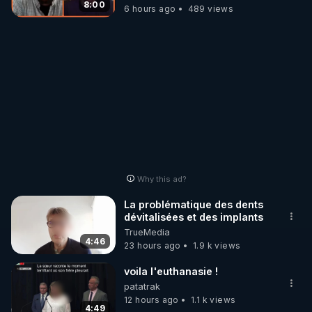
8:00
6 hours ago
489 views
Why this ad?
La problématique des dents
dévitalisées et des implants
TrueMedia
4:46
23 hours ago
1.9 k views
voila l'euthanasie !
patatrak
12 hours ago
1.1 k views
4:49