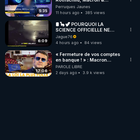
Pompidou… Macron Claude
Perruques Jaunes
Janvier, GPTV, 18 X 2024
5:35
11 hours ago
385 views
🛢 🦕 🦖 POURQUOI LA
SCIENCE OFFICIELLE NE
CONNAÎT-ELLE PAS LA VRAIE
Jague76
ORIGINE DU PÉTROLE ?
6:09
4 hours ago
84 views
« Fermeture de vos comptes
en banque ! » : Macron
impose une loi folle !
PAROLE LIBRE
17:06
2 days ago
3.9 k views