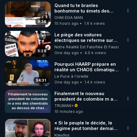
Nous contacter : contact.info@conseilnational.fr
Quand tu te branles
bonhomme tu émets des
ondes ils ont juste omis de
OHM ÉGA MAN
t'expliquer
9:36
10 hours ago
1.6 k views
Le piège des voitures
électriques se referme sur
les usagers !
Notre Réalité Est Falsifiée Et Fausse
5:29
One day ago
4.0 k views
Pourquoi HAARP prépare en
réalité un CHAOS climatique,
on répond
La Puce à l'oreille
34:31
One day ago
1.4 k views
Finalement le nouveau
Finalement le nouveau
president de colombie m a
president de colombie
m a mis des chemtrails
mis des chemtrails au
TRUMAN+
au dessus de chez
dessus de chez moi. Il n y en
10 minutes ago
moi. Il n y en avait
avait jamais avant.
jamais avant.
« Si le peuple le décide, le
régime peut tomber demain !
»
klaudius