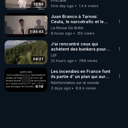
Priscane
12:55
One day ago
1.4 k views
Juan Branco à Tarnos:
Ceuta, le narcotrafic et le
pouvoir en France
La Revue De Brêle
1:45:43
8 hours ago
150 views
J’ai rencontré ceux qui
achètent des bunkers pour
survivre à la fin du monde
LEF
56:21
22 hours ago
788 views
Les incendies en France font
ils partie d' un plan qui aurait
débuté le 11 septembre 2001
Réinformation sur le monde
?
9:16
3 days ago
8.8 k views