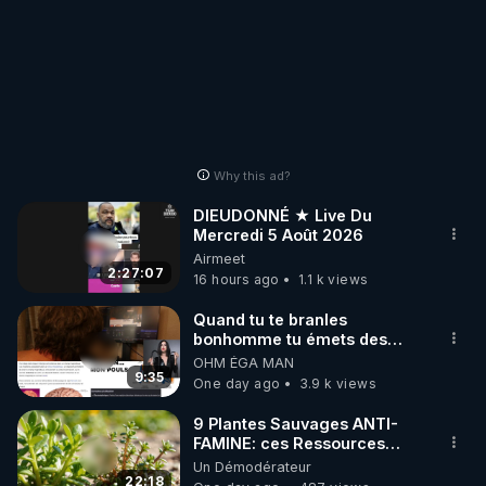
Why this ad?
DIEUDONNÉ ★ Live Du
Mercredi 5 Août 2026
Airmeet
2:27:07
16 hours ago
1.1 k views
Quand tu te branles
bonhomme tu émets des
ondes ils ont juste omis de
OHM ÉGA MAN
t'expliquer
9:35
One day ago
3.9 k views
9 Plantes Sauvages ANTI-
FAMINE: ces Ressources
NUTRITIVES&MéDICINALES"gratuite
Un Démodérateur
JARDIN&des Haies
22:18