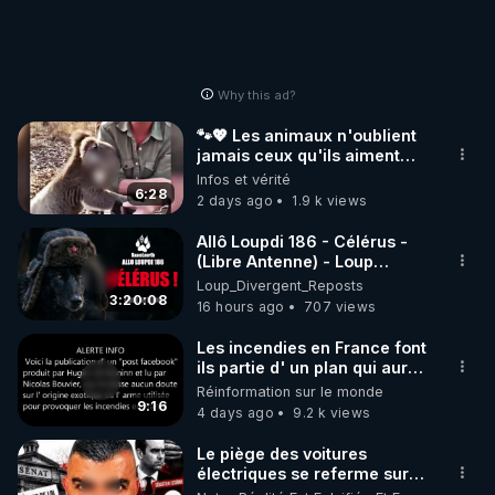
Why this ad?
🐾💖 Les animaux n'oublient
jamais ceux qu'ils aiment…
🥹❤️
Infos et vérité
6:28
2 days ago
1.9 k views
Allô Loupdi 186 - Célérus -
(Libre Antenne) - Loup
Divergent 2026.08.06
Loup_Divergent_Reposts
3:20:08
16 hours ago
707 views
Les incendies en France font
ils partie d' un plan qui aurait
débuté le 11 septembre 2001
Réinformation sur le monde
?
9:16
4 days ago
9.2 k views
Le piège des voitures
électriques se referme sur
les usagers !