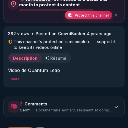
month to protect its content
Protect this channel
382 views
Posted on CrowdBunker 4 years ago
This channel's protection is incomplete — support it
to keep its videos online
Description
Résumé
Vidéo de Quantum Leap

More
Petit rappel pour qui ignore encore l’origine du mal 
qui atteint son apogée aujourd’hui. Le but de Big 
pharma est de générer et d’entretenir la maladie 
2
Comments
alors que les médecines naturelles cherchaient à 
Germ1
:
Documentaire édifiant, résumant et complétant très bien le fameux "Meurtre par i...
guérir, ce qui est incompatible avec la recherche 
du profit « quoi qu’il en coûte » pour la santé des 
populations.