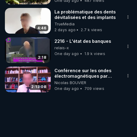
One day ago
487 views
La problématique des dents
dévitalisées et des implants
TrueMedia
4:46
2 days ago
2.7 k views
2216 - L'état des banques
relais-x
One day ago
1.9 k views
2:18
Conférence sur les ondes
électromagnétiques par
Grégoire Caustru et Bart de
Nicolas BOUVIER
Wever !
2:13:08
One day ago
709 views