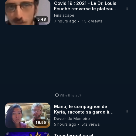
Covid 19 : 2021 - Le Dr. Louis
Fouché renverse le plateau
de CNews !
Finalscape
5:48
7 hours ago
1.5 k views
Why this ad?
Manu, le compagnon de
Kyria, raconte sa garde à
vue musclée. PARTAGEZ!
Devoir de Mémoire
16:55
5 hours ago
512 views
Transformation et