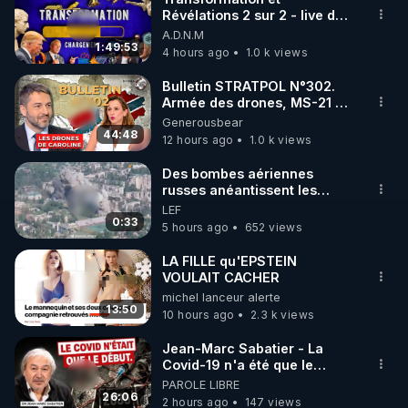
Révélations 2 sur 2 - live du
07/08/26
A.D.N.M
1:49:53
4 hours ago
1.0 k views
Bulletin STRATPOL N°302.
Armée des drones, MS-21 en
série, missiles coréens.
Generousbear
07.08.2026.
44:48
12 hours ago
1.0 k views
Des bombes aériennes
russes anéantissent les
centres de contrôle de
LEF
drones de 3 brigades
0:33
5 hours ago
652 views
ukrainienne
LA FILLE qu'EPSTEIN
VOULAIT CACHER
michel lanceur alerte
13:50
10 hours ago
2.3 k views
Jean-Marc Sabatier - La
Covid-19 n'a été que le
début - L'ARN messager
PAROLE LIBRE
jusqu où ira-t-il ?
26:06
2 hours ago
147 views