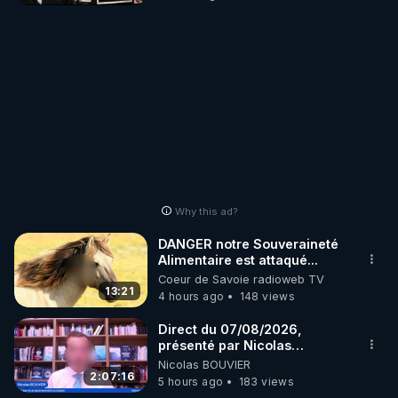
Why this ad?
DANGER notre Souveraineté
Alimentaire est attaqué...
Coeur de Savoie radioweb TV
13:21
4 hours ago
148 views
Direct du 07/08/2026,
présenté par Nicolas
BOUVIER
Nicolas BOUVIER
2:07:16
5 hours ago
183 views