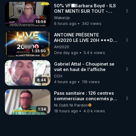
50% VF🟩Barbara Boyd - ILS
ONT MENTI SUR TOUT -
Jocelyne Traduction
WakeUp
15:56
6 hours ago
342 views
ANTOINE PRÉSENTE
AH2020 LE LIVE 20H ***DU
06/08/2026***
AH2020
1:35:50
One day ago
5.4 k views
Gabriel Attal - Choupinet se
voit en haut de l'affiche
CCH
6:44
4 hours ago
119 views
Pass sanitaire : 126 centres
commerciaux concernés par
l'obligation dans toute la
Ni Oubli Ni Pardon
France
1:34
18 hours ago
4.0 k views