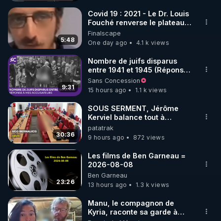
Covid 19 : 2021 - Le Dr. Louis
Fouché renverse le plateau
de CNews !
Finalscape
5:48
One day ago
4.1 k views
Nombre de juifs disparus
entre 1941 et 1945 (Réponse
à mes accusateurs)
Sans Concession
9:31
15 hours ago
1.1 k views
SOUS SERMENT, Jérôme
Kerviel balance tout à
l'Assemblée !
patatrak
30:36
9 hours ago
872 views
Les films de Ben Garneau =
2026-08-08
Ben Garneau
23:26
13 hours ago
1.3 k views
Manu, le compagnon de
Kyria, raconte sa garde à
vue musclée. PARTAGEZ!