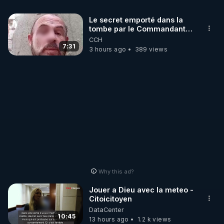
Le secret emporté dans la
tombe par le Commandant
Cousteau le 25 juin 1997
CCH
7:31
3 hours ago
389 views
Why this ad?
Jouer a Dieu avec la meteo -
Citoicitoyen
DataCenter
10:45
13 hours ago
1.2 k views