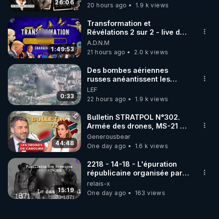
jusqu où auront-t-il ?
26:06
20 hours ago
1.9 k views
Transformation et
Révélations 2 sur 2 - live du
07/08/26
A.D.N.M
1:49:53
21 hours ago
2.0 k views
Des bombes aériennes
russes anéantissent les
centres de contrôle de
LEF
drones de 3 brigades
0:33
22 hours ago
1.9 k views
ukrainienne
Bulletin STRATPOL N°302.
Armée des drones, MS-21 en
série, missiles coréens.
Generousbear
07.08.2026.
44:48
One day ago
1.6 k views
2218 - 14-18 - L'épuration
républicaine organisée par
les frères de la truelle
relais-x
15:19
One day ago
163 views