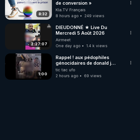
de conversion »
Kla.TV Français
8:32
8 hours ago
249 views
DIEUDONNÉ ★ Live Du
Mercredi 5 Août 2026
Airmeet
2:27:07
One day ago
1.4 k views
Rappel ! aux pédophiles
génocidaires de donald j
trump et ses supporters
tic tac ufo
trumpistes 424et 666.
1:00
2 hours ago
69 views