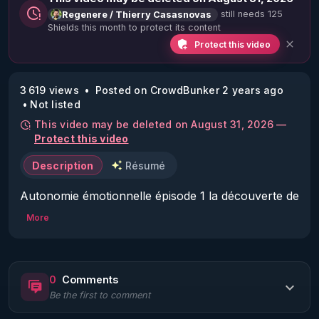
still needs 125
Regenere / Thierry Casasnovas
Shields this month to protect its content
Protect this video
3 619 views
Posted on CrowdBunker 2 years ago
Not listed
This video may be deleted on August 31, 2026 —
Protect this video
Description
Résumé
Autonomie émotionnelle épisode 1 la découverte de 
l'EFT
More
0
Comments
Be the first to comment