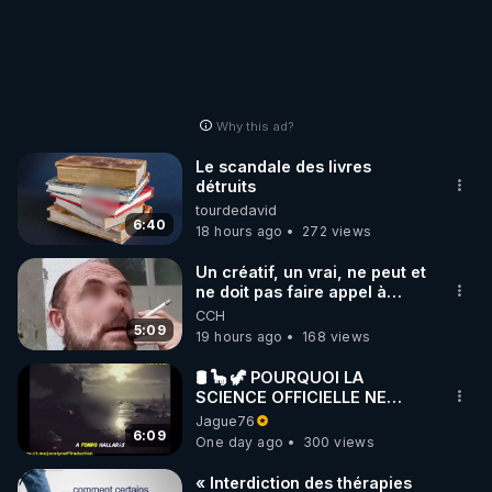
Why this ad?
Le scandale des livres
détruits
tourdedavid
6:40
18 hours ago
272 views
Un créatif, un vrai, ne peut et
ne doit pas faire appel à
l'intelligence artificielle
CCH
5:09
19 hours ago
168 views
🛢 🦕 🦖 POURQUOI LA
SCIENCE OFFICIELLE NE
CONNAÎT-ELLE PAS LA VRAIE
Jague76
ORIGINE DU PÉTROLE ?
6:09
One day ago
300 views
« Interdiction des thérapies