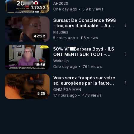
06/08/2026***
AH2020
1:35:50
One day ago
5.9 k views
Sursaut De Conscience 1998
- toujours d'actualité ....Au
Dela Du Réel
klaudius
42:22
5 hours ago
116 views
50% VF🟩Barbara Boyd - ILS
ONT MENTI SUR TOUT -
Jocelyne Traduction
WakeUp
15:56
One day ago
764 views
Vous serez frappés sur votre
sol européens par la faute
des dirigeants qui s'en
OHM ÉGA MAN
mettent dans le nez
5:35
17 hours ago
478 views