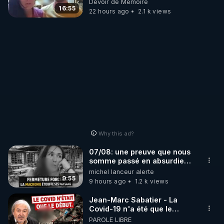
Devoir de Mémoire
16:55
22 hours ago
2.1 k views
Why this ad?
07/08: une preuve que nous
somme passé en absurdie
une dictature qui veut faire
michel lanceur alerte
taire ses opposant !
9:55
9 hours ago
1.2 k views
Jean-Marc Sabatier - La
Covid-19 n'a été que le
début - L'ARNm & l'ARNm-aa
PAROLE LIBRE