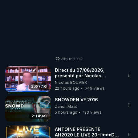
Why this ad?
Direct du 07/08/2026,
présenté par Nicolas
BOUVIER
Nicolas BOUVIER
2:07:16
22 hours ago
749 views
SNOWDEN VF 2016
ZanoniMaat
5 hours ago
123 views
2:14:49
ANTOINE PRÉSENTE
AH2020 LE LIVE 20H ***DU