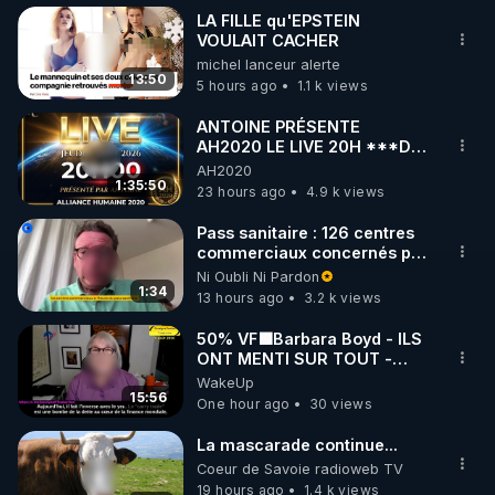
LA FILLE qu'EPSTEIN
VOULAIT CACHER
michel lanceur alerte
13:50
5 hours ago
1.1 k views
ANTOINE PRÉSENTE
AH2020 LE LIVE 20H ***DU
06/08/2026***
AH2020
1:35:50
23 hours ago
4.9 k views
Pass sanitaire : 126 centres
commerciaux concernés par
l'obligation dans toute la
Ni Oubli Ni Pardon
France
1:34
13 hours ago
3.2 k views
50% VF🟩Barbara Boyd - ILS
ONT MENTI SUR TOUT -
Jocelyne Traduction
WakeUp
15:56
One hour ago
30 views
La mascarade continue...
Coeur de Savoie radioweb TV
19 hours ago
1.4 k views