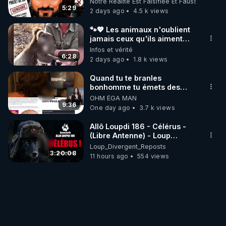
Notre Réalité Est Falsifiée Et Fausse
5:29
2 days ago
4.5 k views
🐾💖 Les animaux n'oublient
jamais ceux qu'ils aiment…
🥹❤️
Infos et vérité
6:28
2 days ago
1.8 k views
Quand tu te branles
bonhomme tu émets des
ondes ils ont juste omis de
OHM ÉGA MAN
t'expliquer
9:36
One day ago
3.7 k views
Allô Loupdi 186 - Célérus -
(Libre Antenne) - Loup
Divergent 2026.08.06
Loup_Divergent_Reposts
3:20:08
11 hours ago
554 views