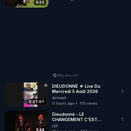
5:22
Why this ad?
DIEUDONNÉ ★ Live Du
Mercredi 5 Août 2026
Airmeet
2:27:07
11 hours ago
715 views
Dieudonné - LE
CHANGEMENT C'EST
MAINTENANT
LEF
3:48