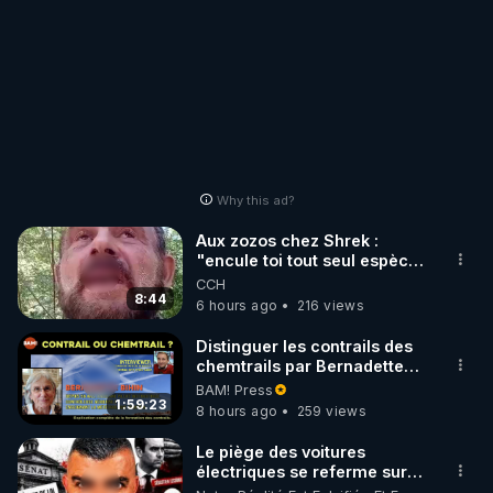
Why this ad?
Aux zozos chez Shrek :
"encule toi tout seul espèce
de mal polish"
CCH
8:44
6 hours ago
216 views
Distinguer les contrails des
chemtrails par Bernadette
Bihin
BAM! Press
1:59:23
8 hours ago
259 views
Le piège des voitures
électriques se referme sur
les usagers !