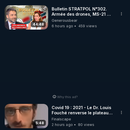
Bulletin STRATPOL N°302.
Armée des drones, MS-21 en
série, missiles coréens.
Generousbear
07.08.2026.
44:48
6 hours ago
459 views
Why this ad?
Covid 19 : 2021 - Le Dr. Louis
Fouché renverse le plateau
de CNews !
Finalscape
5:48
2 hours ago
80 views