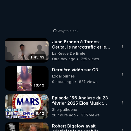
Why this ad?
Juan Branco à Tarnos:
Ceuta, le narcotrafic et le
pouvoir en France
La Revue De Brêle
1:45:43
One day ago
725 views
Dernière vidéo sur CB
Excaliburnes
9 hours ago
827 views
19:49
Episode 156 Analyse du 23
février 2025 Elon Musk :
Houston , on a un problème !
Sherpatheone
8:42
20 hours ago
335 views
Robert Bigelow avait