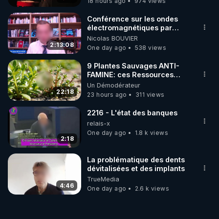
18 hours ago
974 views
Conférence sur les ondes
électromagnétiques par
Grégoire Caustru et Bart de
Nicolas BOUVIER
Wever !
2:13:08
One day ago
538 views
9 Plantes Sauvages ANTI-
FAMINE: ces Ressources
NUTRITIVES&MéDICINALES"gratuite
Un Démodérateur
JARDIN&des Haies
22:18
23 hours ago
311 views
2216 - L'état des banques
relais-x
One day ago
1.8 k views
2:18
La problématique des dents
dévitalisées et des implants
TrueMedia
4:46
One day ago
2.6 k views