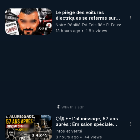
Le piège des voitures
électriques se referme sur
les usagers !
Notre Réalité Est Falsifiée Et Fausse
5:29
13 hours ago
1.8 k views
Why this ad?
🌕🚀 **L'alunissage, 57 ans
après : Émission spéciale
avec John Doe !** 👨 🚀✨
Infos et vérité
3:46:45
3 hours ago
44 views