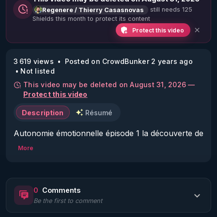
still needs 125
Regenere / Thierry Casasnovas
Shields this month to protect its content
Protect this video
3 619 views
Posted on CrowdBunker 2 years ago
Not listed
This video may be deleted on August 31, 2026 —
Protect this video
Description
Résumé
Autonomie émotionnelle épisode 1 la découverte de 
l'EFT
More
0
Comments
Be the first to comment