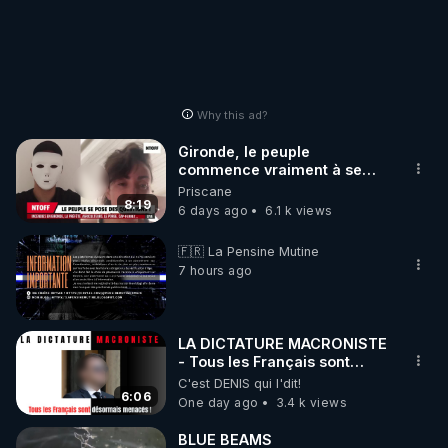
Why this ad?
Gironde, le peuple
commence vraiment à se
poser des questions !
Priscane
Qu'est-ce qu'il nous cache...
8:19
6 days ago
6.1 k views
🇫🇷 La Pensine Mutine
7 hours ago
LA DICTATURE MACRONISTE
- Tous les Français sont
désormais menacés !
C'est DENIS qui l'dit!
6:06
One day ago
3.4 k views
BLUE BEAMS