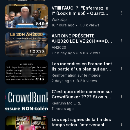
VF🟩 FAUCI ?! "Enfermez le
!" (Lock him up!) - Quartz
Traduction
WakeUp
9:48
16 hours ago
1.0 k views
ANTOINE PRÉSENTE
AH2020 LE LIVE 20H ***DU
04/08/2026*** 📷LE
AH2020
GRAND RÉVEIL EST EN
1:20:36
One day ago
5.8 k views
MARCHE 📷
Les incendies en France font
ils partie d' un plan qui aurait
débuté le 11 septembre 2001
Réinformation sur le monde
?
9:16
2 days ago
8.2 k views
C'est quoi cette connerie sur
CrowdBunker ???? Si on ne
peut plus publier, c'est un
Kearunn Mc EIRE
peu de la censure. Ne payez
11 hours ago
pas les boucliers pour voir
mes vidéos, c'est une
Les sept signes de la fin des
arnaque parce que ma
temps selon l’intervenant
chaine et mon travail sont