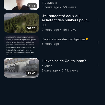
TrueMedia
4:46
8 hours ago
56 views
J’ai rencontré ceux qui
achètent des bunkers pour
survivre à la fin du monde
LEF
56:21
7 hours ago
89 views
L'apocalypse des divulgations
6 hours ago
L'Invasion de Ceuta intox?
aucune
2 days ago
2.4 k views
15:41