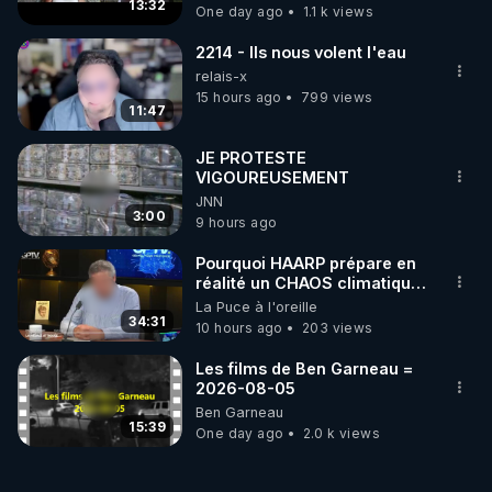
13:32
One day ago
1.1 k views
2214 - Ils nous volent l'eau
relais-x
15 hours ago
799 views
11:47
JE PROTESTE
VIGOUREUSEMENT
JNN
3:00
9 hours ago
Pourquoi HAARP prépare en
réalité un CHAOS climatique,
on répond
La Puce à l'oreille
34:31
10 hours ago
203 views
Les films de Ben Garneau =
2026-08-05
Ben Garneau
15:39
One day ago
2.0 k views