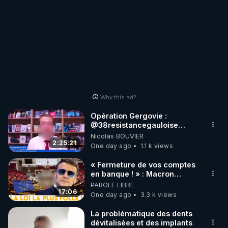
Why this ad?
Opération Gergovie :
‪@38resistancegauloise‬
‪@MarionSigautOfficiel‬
Nicolas BOUVIER
‪@gladysriifard5710‬ Laëtitia
2:25:21
One day ago
1.1 k views
« Fermeture de vos comptes
en banque ! » : Macron
impose une loi folle !
PAROLE LIBRE
17:06
One day ago
3.3 k views
La problématique des dents
dévitalisées et des implants