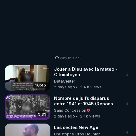
Why this ad?
Jouer a Dieu avec la meteo -
Citoicitoyen
DataCenter
10:45
2 days ago
2.4 k views
Nombre de juifs disparus
entre 1941 et 1945 (Réponse
à mes accusateurs)
Sans Concession
9:31
2 days ago
2.1 k views
Les sectes New Age
Christophe Cros Houplon