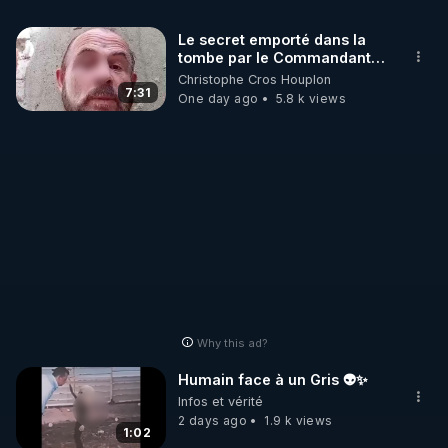
Le secret emporté dans la
tombe par le Commandant
Cousteau le 25 juin 1997
Christophe Cros Houplon
7:31
One day ago
5.8 k views
Why this ad?
Humain face à un Gris 👽✨
Infos et vérité
2 days ago
1.9 k views
1:02