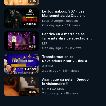
2:15
Le JournaLoup 307 - Les
Marionnettes du Diable -
Loup Divergent 2026.08.07
Loup_Divergent_Reposts
2:48:46
One day ago
1.1 k views
Paprika en a marre de se
faire interdire de spectacle.
Elle décide donc de devenir
LEF
DJ !
0:38
One day ago
2.2 k views
Transformation et
Révélations 2 sur 2 - live du
07/08/26
A.D.N.M
1:49:53
2 days ago
2.8 k views
Avant que ça pète... Dieudo
le visionnaire !!!
OHM ÉGA MAN
3:05
7 hours ago
418 views