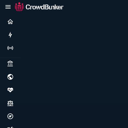
Current
Rushes
Live
Politics & institutions
World & geopolitics
Health, food & wellbeing
Society, justice & freedoms
Economy, environment & technology