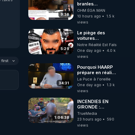
branles
bonhomme tu
OHM ÉGA MAN
émets des ondes
9:36
10 hours ago
1.5 k
ils ont juste omis
views
de t'expliquer
Le piège des
voitures
électriques se
Notre Réalité Est Falsifiée Et F
referme sur les
5:29
One day ago
4.0 k
usagers !
views
first
Pourquoi HAARP
prépare en réalité
un CHAOS
La Puce à l'oreille
climatique, on
34:31
One day ago
1.3 k
répond
views
INCENDIES EN
GIRONDE :
L'HISTOIRE DE
TrueMedia
CEUX QUI SONT
1:06:38
23 hours ago
590
RESTÉS
views