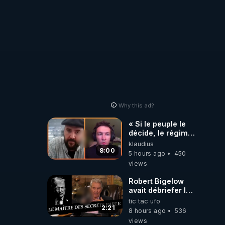
Why this ad?
« Si le peuple le
décide, le régime
peut tomber
klaudius
demain ! »
8:00
5 hours ago
450
views
Robert Bigelow
avait débriefer le
pédophile
tic tac ufo
génocidaire de
2:21
8 hours ago
536
donald j trump
views