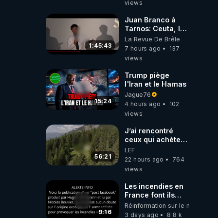
views
Juan Branco à
Tarnos: Ceuta, le
narcotrafic et le
La Revue De Brêle
pouvoir en France
1:45:43
7 hours ago
137
views
Trump piège
l'Iran et le Hamas
Jague76
15:24
4 hours ago
102
views
J’ai rencontré
ceux qui achètent
des bunkers pour
LEF
survivre à la fin
56:21
22 hours ago
764
du monde
views
Les incendies en
France font ils
partie d' un plan
Réinformation sur le monde
qui aurait débuté
9:16
3 days ago
8.8 k