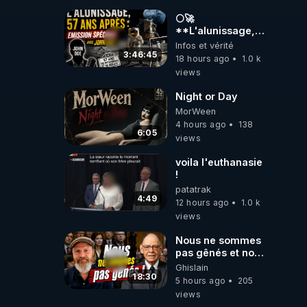
🌕🚀
**L'alunissage,
57 ans après :
Infos et vérité
Émission spéciale
3:46:45
18 hours ago
1.0 k
avec John Doe
views
!** 👨 🚀✨
Night or Day
MorWeen
4 hours ago
138
6:05
views
voila l'euthanasie
!
patatrak
4:49
12 hours ago
1.0 k
views
Nous ne sommes
pas gênés et nous
n’avons pas
Ghislain
besoin de nous
18:30
5 hours ago
205
excuser ! #jw
views
#jehovah