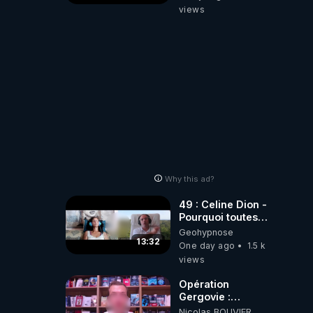
le 11 septembre
views
2001 ?
Why this ad?
49 : Celine Dion -
Pourquoi toutes
ces rumeurs ?
Geohypnose
Enquête sous
13:32
One day ago
1.5 k
hypnose
views
Opération
Gergovie :
‪@38resistancegauloise‬
Nicolas BOUVIER