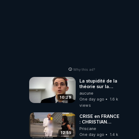
#collegecentral
Why this ad?
La stupidité de la
théorie sur la
responsabilité de
aucune
l’homme
10:29
One day ago
1.6 k
concernant le
views
dioxyde de
carbone.
CRISE en FRANCE
: CHRISTIAN
COTTEN FAIT une
Priscane
étrange
12:55
One day ago
1.4 k
découverte