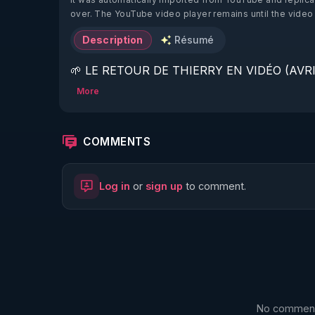
over. The YouTube video player remains until the video
Description
Résumé
🌱 LE RETOUR DE THIERRY EN VIDÉO (AVRIL
More
https://www.rgnr.fr/presentation.html
🌱 LE MAGAZINE RÉGÉNÈRE 

COMMENTS
http://rgnr.li/ymag
Log in
or
sign up
to comment.
🌱 LA BOUTIQUE DU MAGAZINE

https://boutique.magazine-regenere.fr/
🌱 FIL TELEGRAM

https://t.me/rgnr_fr
No comments