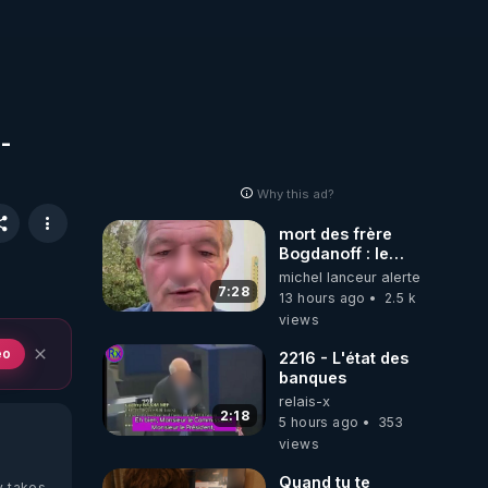
-
Why this ad?
mort des frère
Bogdanoff : le
mensonge d état
michel lanceur alerte
7:28
13 hours ago
2.5 k
views
eo
2216 - L'état des
banques
relais-x
2:18
5 hours ago
353
views
Quand tu te
y takes