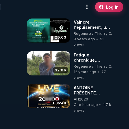
Log in
Vaincre
l'épuisement, un
plan radical en 20
Regenere / Thierry Casasnova
minutes ! -
20:03
9 years ago
51
www.regenere.org
views
Fatigue
chronique,
épuisement : 3
Regenere / Thierry Casasnova
hypoglycémie,
32:06
12 years ago
77
diabète et
views
déshydratation -
www.regenere.org
ANTOINE
PRÉSENTE
AH2020 LE LIVE
AH2020
20H ***DU
1:35:48
One hour ago
1.7 k
06/08/2026***
views