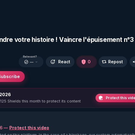
 votre histoire ! Vaincre l'épuisement n°3 
Relevant?
React
0
Repost
—
Subscribe
 2026
Protect this vid
 125 Shields this month to protect its content
26 —
Protect this video
ted on this platform.
In the case of a blockage, our system automaticall