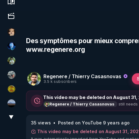
Science, history & spirituality
Culture, media & entertainment
DataCenter
Des symptômes pour mieux comprendre
www.regenere.org
AH2020
Sonmi-877
Regenere / Thierry Casasnovas
Ben Garneau
3.5 k subscribers
CDS pour TOUS
This video may be deleted on August 31,
still needs
Regenere / Thierry Casasnovas
michel lanceur alerte
▼
View More
35 views
Posted on YouTube 9 years ago
This video may be deleted on August 31, 20
It was automatically imported from YouTube and replica