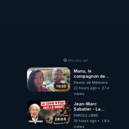
Why this ad?
Manu, le
compagnon de
Kyria, raconte sa
Devoir de Mémoire
garde à vue
16:55
22 hours ago
2.1 k
musclée.
views
PARTAGEZ!
Jean-Marc
Sabatier - La
Covid-19 n'a été
PAROLE LIBRE
que le début -
26:06
19 hours ago
1.8 k
L'ARNm &
views