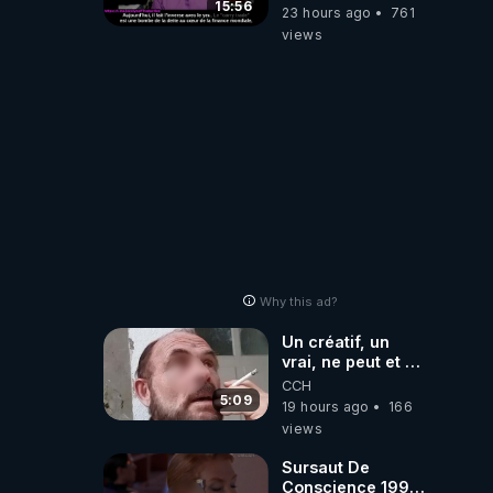
-Jocelyne
15:56
23 hours ago
761
Traduction
views
Why this ad?
Un créatif, un
vrai, ne peut et ne
doit pas faire
CCH
appel à
5:09
19 hours ago
166
l'intelligence
views
artificielle
Sursaut De
Conscience 1998