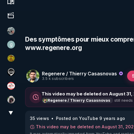
Science, history & spirituality
Culture, media & entertainment
Ben Garneau
Des symptômes pour mieux comprendre
g
www.regenere.org
gilo59
CDS pour TOUS
Regenere / Thierry Casasnovas
Notre Réalité Est Falsifiée Et Fausse
3.5 k subscribers
JSF - TV
This video may be deleted on August 31,
still needs
Regenere / Thierry Casasnovas
Priscane
▼
View More
35 views
Posted on YouTube 9 years ago
This video may be deleted on August 31, 20
It was automatically imported from YouTube and replica