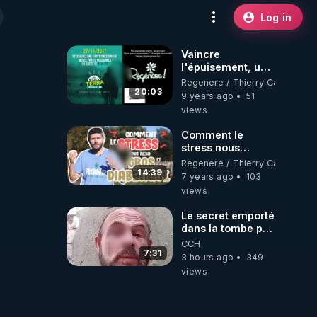
Log in
Vaincre
l'épuisement, un
plan radical en 20
Regenere / Thierry Casasnova
minutes ! -
20:03
9 years ago
51
www.regenere.org
views
Comment le
stress nous
amène au
Regenere / Thierry Casasnova
surpoids et au
14:39
7 years ago
103
diabète
views
Le secret emporté
dans la tombe par
le Commandant
CCH
Cousteau le 25
7:31
3 hours ago
349
juin 1997
views