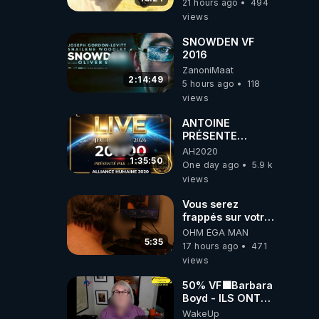
21 hours ago
494
views
SNOWDEN VF
2016
ZanoniMaat
2:14:49
5 hours ago
118
views
ANTOINE
PRÉSENTE
AH2020 LE LIVE
AH2020
20H ***DU
1:35:50
One day ago
5.9 k
06/08/2026***
views
Vous serez
frappés sur votre
sol européens par
OHM ÉGA MAN
la faute des
5:35
17 hours ago
471
dirigeants qui
views
s'en mettent dans
le nez
50% VF🟩Barbara
Boyd - ILS ONT
MENTI SUR TOUT
WakeUp