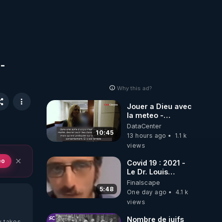
-
Why this ad?
Jouer a Dieu avec
la meteo -
Citoicitoyen
DataCenter
10:45
13 hours ago
1.1 k
views
eo
Covid 19 : 2021 -
Le Dr. Louis
Fouché renverse
Finalscape
le plateau de
5:48
One day ago
4.1 k
CNews !
views
Nombre de juifs
y takes