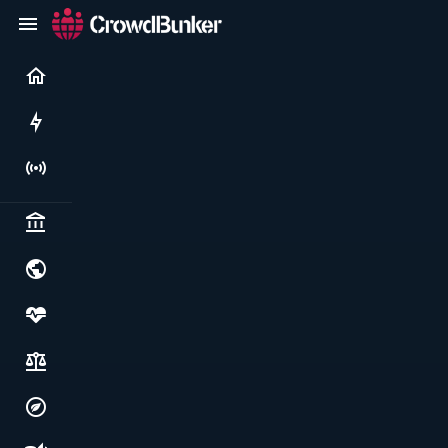
Current
Rushes
Live
Politics & institutions
World & geopolitics
Health, food & wellbeing
Society, justice & freedoms
Economy, environment & technology