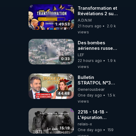
l'ARNm-aa jusqu
où auront-t-il ?
Transformation et
Révélations 2 sur
2 - live du
A.D.N.M
07/08/26
1:49:53
21 hours ago
2.0 k
views
Des bombes
aériennes russes
anéantissent les
LEF
centres de
0:33
22 hours ago
1.9 k
contrôle de
views
drones de 3
brigades
Bulletin
ukrainienne
STRATPOL N°302.
Armée des
Generousbear
drones, MS-21 en
44:48
One day ago
1.5 k
série, missiles
views
coréens.
07.08.2026.
2218 - 14-18 -
L'épuration
républicaine
relais-x
organisée par les
15:19
One day ago
159
frères de la
views