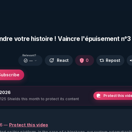
 votre histoire ! Vaincre l'épuisement n°3 
Relevant?
React
0
Repost
—
Subscribe
 2026
Protect this vid
 125 Shields this month to protect its content
26 —
Protect this video
ted on this platform.
In the case of a blockage, our system automaticall