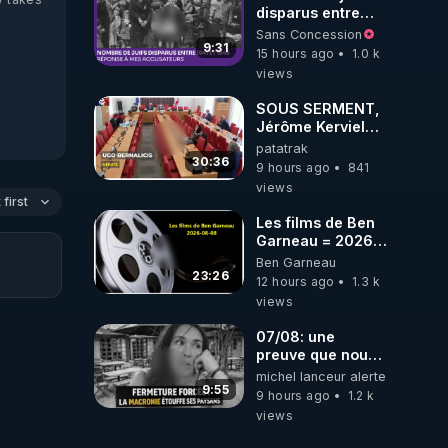
disparus entre
1941 et 1945
Sans Concession
(Réponse à mes
9:31
15 hours ago
1.0 k
accusateurs)
views
SOUS SERMENT,
Jérôme Kerviel
balance tout à
patatrak
l'Assemblée !
30:36
9 hours ago
841
views
first
Les films de Ben
Garneau = 2026-
08-08
Ben Garneau
23:26
12 hours ago
1.3 k
views
07/08: une
preuve que nous
somme passé en
michel lanceur alerte
absurdie une
9:55
9 hours ago
1.2 k
dictature qui veut
views
faire taire ses
opposant !