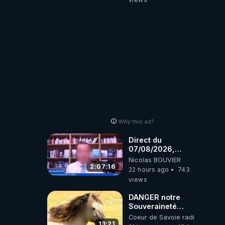
truelle
Why this ad?
Direct du
07/08/2026,
présenté par
Nicolas BOUVIER
Nicolas BOUVIER
2:07:16
22 hours ago
743
views
DANGER notre
Souveraineté
Alimentaire est
Coeur de Savoie radioweb TV
attaqué...
13:21