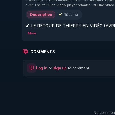
over. The YouTube video player remains until the video
Description
Résumé
🌱 LE RETOUR DE THIERRY EN VIDÉO (AVRIL
More
https://www.rgnr.fr/presentation.html
🌱 LE MAGAZINE RÉGÉNÈRE 

COMMENTS
http://rgnr.li/ymag
Log in
or
sign up
to comment.
🌱 LA BOUTIQUE DU MAGAZINE

https://boutique.magazine-regenere.fr/
🌱 FIL TELEGRAM

https://t.me/rgnr_fr
No comments