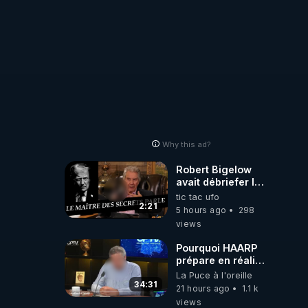
Why this ad?
Robert Bigelow
avait débriefer le
pédophile
tic tac ufo
génocidaire de
2:21
5 hours ago
298
donald j trump
views
Pourquoi HAARP
prépare en réalité
un CHAOS
La Puce à l'oreille
climatique, on
34:31
21 hours ago
1.1 k
répond
views