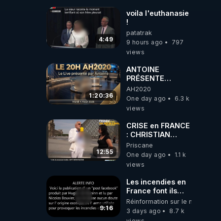
voila l'euthanasie
!
patatrak
4:49
9 hours ago
797
views
ANTOINE
PRÉSENTE
AH2020 LE LIVE
AH2020
20H ***DU
1:20:36
One day ago
6.3 k
04/08/2026***
views
📷LE GRAND
RÉVEIL EST EN
CRISE en FRANCE
MARCHE 📷
: CHRISTIAN
COTTEN FAIT une
Priscane
étrange
12:55
One day ago
1.1 k
découverte
views
Les incendies en
France font ils
partie d' un plan
Réinformation sur le monde
qui aurait débuté
9:16
3 days ago
8.7 k
le 11 septembre
views