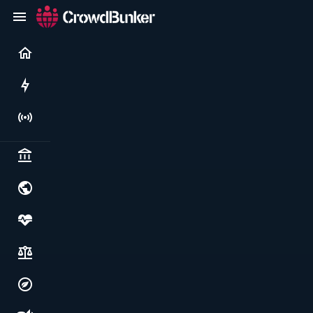
Current
Rushes
Live
Politics & institutions
World & geopolitics
Health, food & wellbeing
Society, justice & freedoms
Economy, environment & technology