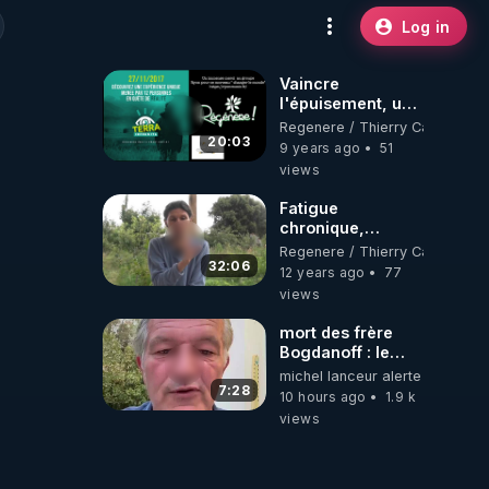
Log in
Vaincre
l'épuisement, un
plan radical en 20
Regenere / Thierry Casasnova
minutes ! -
20:03
9 years ago
51
www.regenere.org
views
Fatigue
chronique,
épuisement : 3
Regenere / Thierry Casasnova
hypoglycémie,
32:06
12 years ago
77
diabète et
views
déshydratation -
www.regenere.org
mort des frère
Bogdanoff : le
mensonge d état
michel lanceur alerte
7:28
10 hours ago
1.9 k
views