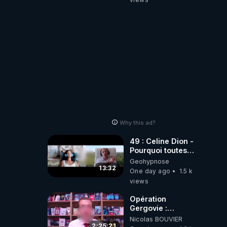
2001 ?
Why this ad?
49 : Celine Dion -
Pourquoi toutes
ces rumeurs ?
Geohypnose
Enquête sous
13:32
One day ago
1.5 k
hypnose
views
Opération
Gergovie :
‪@38resistancegauloise‬
Nicolas BOUVIER
‪@MarionSigautOfficiel‬
2:25:21