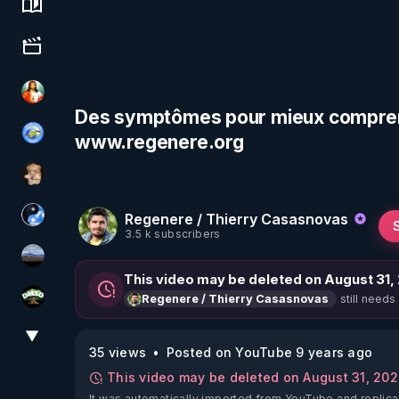
Science, history & spirituality
Culture, media & entertainment
L'autre son de cloche
Des symptômes pour mieux comprendre
www.regenere.org
Tonton Posture Débrief
DataCenter
Regenere / Thierry Casasnovas
Chercheur de vérité
3.5 k subscribers
michel lanceur alerte
This video may be deleted on August 31,
still needs
Regenere / Thierry Casasnovas
DMSO pour TOUS
▼
View More
35 views
Posted on YouTube 9 years ago
This video may be deleted on August 31, 20
It was automatically imported from YouTube and replica