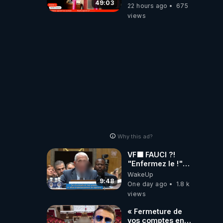
l’intervenant
49:03
22 hours ago
675
views
Why this ad?
VF🟩 FAUCI ?!
"Enfermez le !"
(Lock him up!) -
WakeUp
Quartz Traduction
9:48
One day ago
1.8 k
views
« Fermeture de
vos comptes en