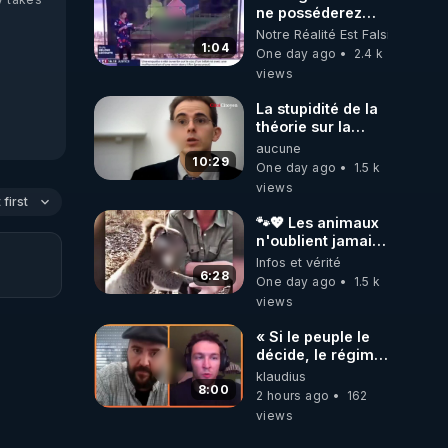
ne posséderez
plus rien et vous
Notre Réalité Est Falsifiée Et F
serez heureux !
1:04
One day ago
2.4 k
views
La stupidité de la
théorie sur la
responsabilité de
aucune
l’homme
10:29
One day ago
1.5 k
concernant le
views
dioxyde de
first
carbone.
🐾💖 Les animaux
n'oublient jamais
ceux qu'ils
Infos et vérité
aiment… 🥹❤️
6:28
One day ago
1.5 k
views
« Si le peuple le
décide, le régime
peut tomber
klaudius
demain ! »
8:00
2 hours ago
162
views