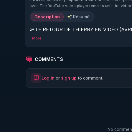
over. The YouTube video player remains until the video
Description
Résumé
🌱 LE RETOUR DE THIERRY EN VIDÉO (AVRIL
More
https://www.rgnr.fr/presentation.html
🌱 LE MAGAZINE RÉGÉNÈRE 

COMMENTS
http://rgnr.li/ymag
Log in
or
sign up
to comment.
🌱 LA BOUTIQUE DU MAGAZINE

https://boutique.magazine-regenere.fr/
🌱 FIL TELEGRAM

https://t.me/rgnr_fr
No comments