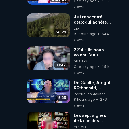
One day ago
1.3 k
‪@gladysriifard5710‬
views
Laëtitia
J’ai rencontré
ceux qui achètent
des bunkers pour
LEF
survivre à la fin
56:21
19 hours ago
644
du monde
views
2214 - Ils nous
volent l'eau
relais-x
11:47
One day ago
1.5 k
views
De Gaulle, Amgot,
R0thschild,
Macron &
Perruques Jaunes
Pompidou…
5:35
8 hours ago
276
Macron Claude
views
Janvier, GPTV, 18
X 2024
Les sept signes
de la fin des
temps selon
misterx