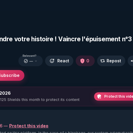
 votre histoire ! Vaincre l'épuisement n°3 
Relevant?
React
0
Repost
—
Subscribe
 2026
Protect this vid
 125 Shields this month to protect its content
26 —
Protect this video
ted on this platform.
In the case of a blockage, our system automaticall