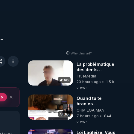
-
Why this ad?
La problématique
des dents
dévitalisées et
TrueMedia
des implants
4:46
20 hours ago
1.5 k
views
eo
Quand tu te
branles
bonhomme tu
OHM ÉGA MAN
émets des ondes
9:36
7 hours ago
844
ils ont juste omis
views
de t'expliquer
Loi Lagleize: Vous
y takes