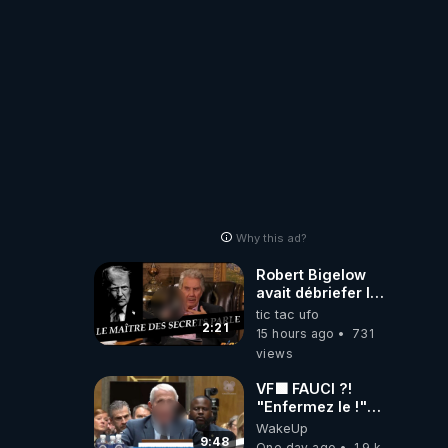
#jehovah
#collegecentral
Why this ad?
Robert Bigelow
avait débriefer le
pédophile
tic tac ufo
génocidaire de
2:21
15 hours ago
731
donald j trump
views
VF🟩 FAUCI ?!
"Enfermez le !"
(Lock him up!) -
WakeUp
Quartz Traduction
9:48
One day ago
1.9 k