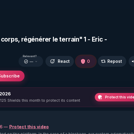
orps, régénérer le terrain" 1 - Eric -
Relevant?
React
0
Repost
—
Subscribe
 2026
Protect this vid
 125 Shields this month to protect its content
26 —
Protect this video
ted on this platform.
In the case of a blockage, our system automaticall