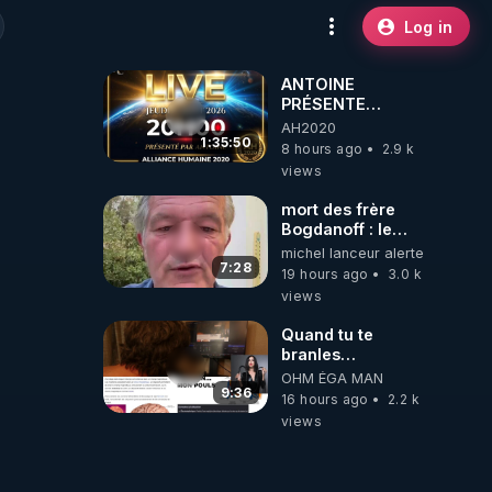
Log in
ANTOINE
PRÉSENTE
AH2020 LE LIVE
AH2020
20H ***DU
1:35:50
8 hours ago
2.9 k
06/08/2026***
views
mort des frère
Bogdanoff : le
mensonge d état
michel lanceur alerte
7:28
19 hours ago
3.0 k
views
Quand tu te
branles
bonhomme tu
OHM ÉGA MAN
émets des ondes
9:36
16 hours ago
2.2 k
ils ont juste omis
views
de t'expliquer