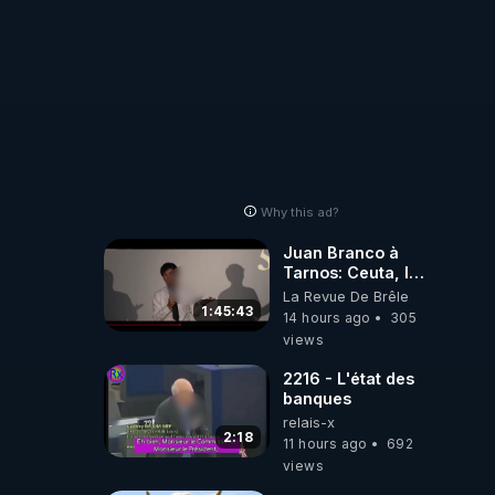
Why this ad?
Juan Branco à
Tarnos: Ceuta, le
narcotrafic et le
La Revue De Brêle
pouvoir en France
1:45:43
14 hours ago
305
views
2216 - L'état des
banques
relais-x
2:18
11 hours ago
692
views