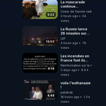
La mascarade
continue...
Coeur de Savoie radioweb TV
5:22
4 hours ago
64
views
La Russie lance
28 missiles sur
Kiev, l'attaque
LEF
révèle la faiblesse
15:03
4 hours ago
76
de Kiev
views
Les incendies en
France font ils
partie d' un plan
Réinformation sur le monde
qui aurait débuté
9:16
3 days ago
8.9 k
le 11 septembre
views
2001 ?
voila l'euthanasie
!
patatrak
4:49
18 hours ago
1.3 k
views