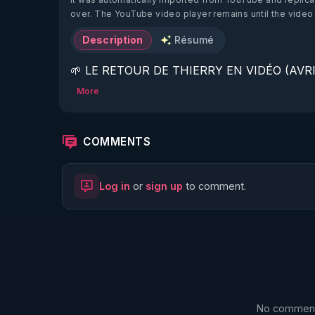
over. The YouTube video player remains until the video
Description
Résumé
🌱 LE RETOUR DE THIERRY EN VIDÉO (AVRIL
More
https://www.rgnr.fr/presentation.html
🌱 LE MAGAZINE RÉGÉNÈRE 

COMMENTS
http://rgnr.li/ymag
Log in
or
sign up
to comment.
🌱 LA BOUTIQUE DU MAGAZINE

https://boutique.magazine-regenere.fr/
🌱 FIL TELEGRAM

https://t.me/rgnr_fr
No comments