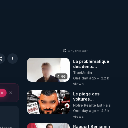
Why this ad?
La problématique
des dents
dévitalisées et
TrueMedia
des implants
4:46
One day ago
2.2 k
views
eo
Le piège des
voitures
électriques se
Notre Réalité Est Falsifiée Et F
referme sur les
5:29
One day ago
4.2 k
usagers !
views
Rapport Benjamin
y takes