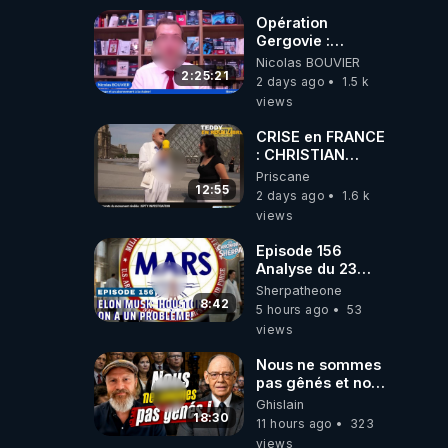
Opération
Gergovie :
‪@38resistancegauloise‬
Nicolas BOUVIER
‪@MarionSigautOfficiel‬
2:25:21
2 days ago
1.5 k
‪@gladysriifard5710‬
views
Laëtitia
CRISE en FRANCE
: CHRISTIAN
COTTEN FAIT une
Priscane
étrange
12:55
2 days ago
1.6 k
découverte
views
Episode 156
Analyse du 23
février 2025 Elon
Sherpatheone
Musk : Houston ,
8:42
5 hours ago
53
on a un problème
views
!
Nous ne sommes
pas gênés et nous
n’avons pas
Ghislain
besoin de nous
18:30
11 hours ago
323
excuser ! #jw
views