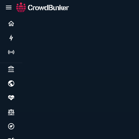
Current
Rushes
Live
Politics & institutions
World & geopolitics
Health, food & wellbeing
Society, justice & freedoms
Economy, environment & technology