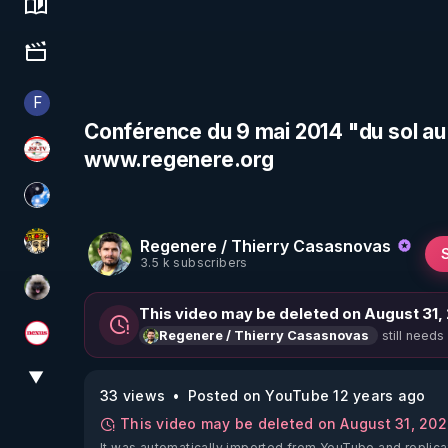
Science, history & spirituality
Culture, media & entertainment
F
Finalscape
Conférence du 9 mai 2014 "du sol au c
www.regenere.org
JSF - TV
Chercheur de vérité
Regenere / Thierry Casasnovas
Textes Sacrés & Maîtres Spirituels
3.5 k subscribers
Priscane
This video may be deleted on August 31,
still needs
Regenere / Thierry Casasnovas
Magazine Nexus
▼
View More
33 views
Posted on YouTube 12 years ago
This video may be deleted on August 31, 20
It was automatically imported from YouTube and replica