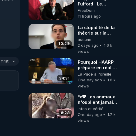
Fulford : Le
leadership
FreeDom
occidental
11 hours ago
dysfonctionnel
s’enfonce dans
La stupidité de la
une spirale
théorie sur la
infernale tandis
responsabilité de
aucune
que l’Arabie
l’homme
10:29
2 days ago
1.6 k
saoudite
concernant le
views
s’effondre – 3
dioxyde de
août 2026 ***
carbone.
first
Pourquoi HAARP
https://prepareforchange
prépare en réalité
fulford-report-
un CHAOS
La Puce à l'oreille
dysfunctional-
climatique, on
34:31
western-
One day ago
1.6 k
répond
leadership-in-
views
death-spiral-as-
saudi-arabia-
🐾💖 Les animaux
falls-august-3-
n'oublient jamais
2026/
ceux qu'ils
Infos et vérité
aiment… 🥹❤️
6:28
One day ago
1.7 k
views