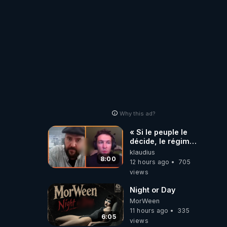
Why this ad?
« Si le peuple le
décide, le régime
peut tomber
klaudius
demain ! »
8:00
12 hours ago
705
views
Night or Day
MorWeen
11 hours ago
335
6:05
views