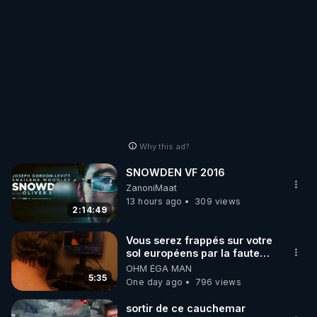
Why this ad?
SNOWDEN VF 2016
ZanoniMaat
13 hours ago
309 views
2:14:49
Vous serez frappés sur votre
sol européens par la faute
des dirigeants qui s'en
OHM ÉGA MAN
mettent dans le nez
5:35
One day ago
796 views
sortir de ce cauchemar