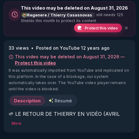
This video may be deleted on August 31, 2026
still needs 125
Regenere / Thierry Casasnovas
Shields this month to protect its content
Protect this video
33 views
Posted on YouTube 12 years ago
This video may be deleted on August 31, 2026 —
Protect this video
It was automatically imported from YouTube and replicated on
this platform.
In the case of a blockage, our system
automatically takes over. The YouTube video player remains
until the video is blocked.
Description
Résumé
🌱 LE RETOUR DE THIERRY EN VIDÉO (AVRIL 
2022)!

More
Découvrez la saison 2 des vidéos sur le nouveau 