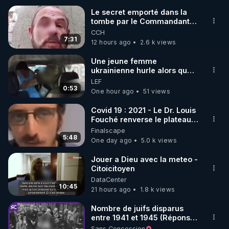
Le secret emporté dans la
tombe par le Commandant
🌱 INSTAGRAM

Cousteau le 25 juin 1997
CCH
7:31
12 hours ago
2.6 k views
https://www.instagram.com/rdlr_thierrycasasnovas/
http://rgnr.li/instagram
Une jeune femme
ukrainienne hurle alors que
son ptit ami est brutalement
LEF
🌱 LA NEWSLETTER

enlevé par milice Zelensky
0:53
One hour ago
51 views
Pour ne pas rater l’actualité RGNR (stages, 
Covid 19 : 2021 - Le Dr. Louis
Fouché renverse le plateau
http://rgnr.li/news
de CNews !
Finalscape
5:48
One day ago
5.0 k views
🌱 VIDÉOS NON CENSURÉES SUR ODYSEE 

Toutes les vidéos Youtube sont aussi sur la 
Jouer a Dieu avec la meteo -
Citoicitoyen
DataCenter
http://rgnr.li/odysee
10:45
21 hours ago
1.8 k views
🌱 LES STAGES EN PRÉSENTIEL

Nombre de juifs disparus
entre 1941 et 1945 (Réponse
à mes accusateurs)
Sans Concession