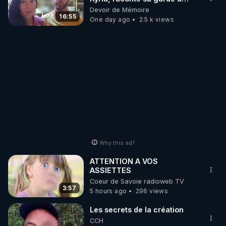
vue musclée. PARTAGEZ!
Devoir de Mémoire
16:55
One day ago
2.5 k views
Why this ad?
ATTENTION A VOS
ASSIETTES
Coeur de Savoie radioweb TV
3:57
5 hours ago
296 views
Les secrets de la création
CCH