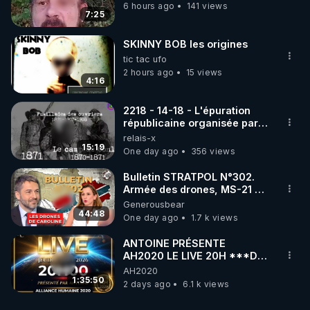
6 hours ago
141 views
7:25
SKINNY BOB les origines
tic tac ufo
2 hours ago
15 views
4:16
2218 - 14-18 - L'épuration
républicaine organisée par
les frères de la truelle
relais-x
15:19
One day ago
356 views
Bulletin STRATPOL N°302.
Armée des drones, MS-21 en
série, missiles coréens.
Generousbear
07.08.2026.
44:48
One day ago
1.7 k views
ANTOINE PRÉSENTE
AH2020 LE LIVE 20H ***DU
06/08/2026***
AH2020
1:35:50
2 days ago
6.1 k views