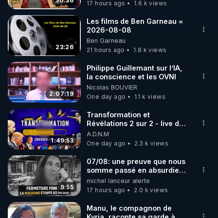
30:36
17 hours ago
1.6 k views
code : REGENERE10

Les films de Ben Garneau =
▶ 30 jours gratuit sur l’application de méditation et 
2026-08-08
Ben Garneau
de bien-être ENVOL :

23:26
21 hours ago
1.8 k views
Rendez-vous sur 
https://www.envol.app/code
 avec 
le code : REGENERE
Philippe Guillemant sur l’IA,
la conscience et les OVNI
Nicolas BOUVIER
2:07:19
One day ago
1.1 k views
Transformation et
Révélations 2 sur 2 - live du
07/08/26
A.D.N.M
1:49:53
One day ago
2.3 k views
07/08: une preuve que nous
somme passé en absurdie
une dictature qui veut faire
michel lanceur alerte
taire ses opposant !
9:55
17 hours ago
2.0 k views
Manu, le compagnon de
Kyria, raconte sa garde à