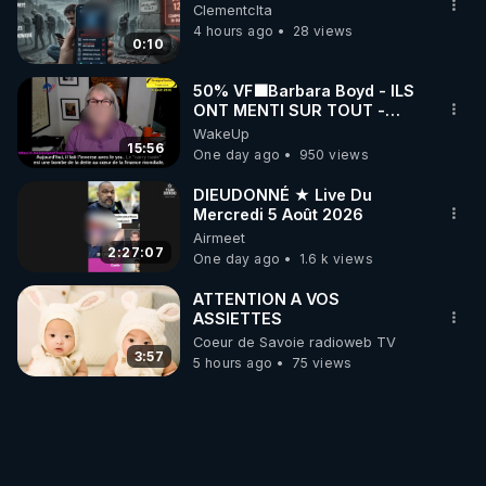
Clementclta
4 hours ago
28 views
0:10
50% VF🟩Barbara Boyd - ILS
ONT MENTI SUR TOUT -
Jocelyne Traduction
WakeUp
15:56
One day ago
950 views
DIEUDONNÉ ★ Live Du
Mercredi 5 Août 2026
Airmeet
2:27:07
One day ago
1.6 k views
ATTENTION A VOS
ASSIETTES
Coeur de Savoie radioweb TV
3:57
5 hours ago
75 views