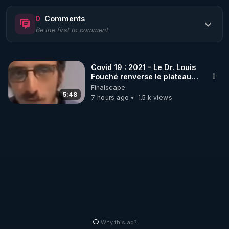
https://www.rgnr.fr/presentation.html
0
Comments
Be the first to comment
🌱 LE MAGAZINE RÉGÉNÈRE 

http://rgnr.li/ymag
Covid 19 : 2021 - Le Dr. Louis
Fouché renverse le plateau
🌱 LA BOUTIQUE DU MAGAZINE

de CNews !
Finalscape
Pour obtenir les anciens numéros que vous avez 
5:48
7 hours ago
1.5 k views
https://boutique.magazine-regenere.fr/
🌱 FIL TELEGRAM

Écoutez les podcasts gratuits de Thierry et les 
https://t.me/rgnr_fr
🌱 FACEBOOK

Why this ad?
http://rgnr.li/facebook