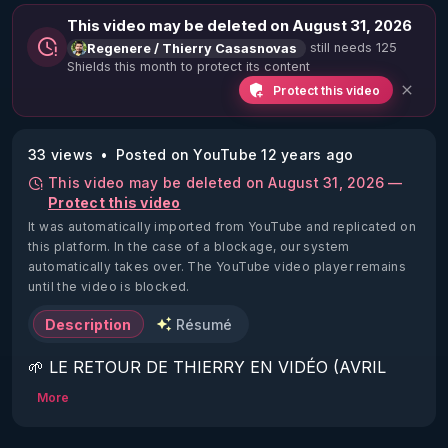
This video may be deleted on August 31, 2026
still needs 125
Regenere / Thierry Casasnovas
Shields this month to protect its content
Protect this video
33 views
Posted on YouTube 12 years ago
This video may be deleted on August 31, 2026 —
Protect this video
It was automatically imported from YouTube and replicated on
this platform.
In the case of a blockage, our system
automatically takes over. The YouTube video player remains
until the video is blocked.
Description
Résumé
🌱 LE RETOUR DE THIERRY EN VIDÉO (AVRIL 
2022)!

More
Découvrez la saison 2 des vidéos sur le nouveau 