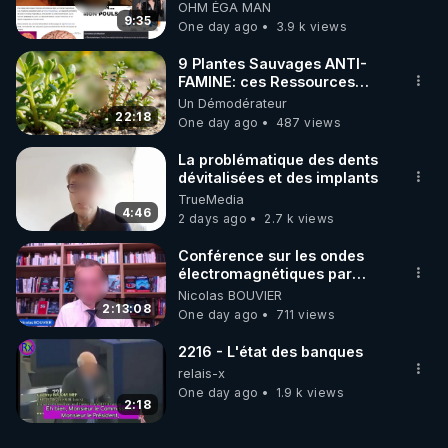
ondes ils ont juste omis de
OHM ÉGA MAN
t'expliquer
9:35
One day ago
3.9 k views
9 Plantes Sauvages ANTI-
FAMINE: ces Ressources
NUTRITIVES&MéDICINALES"gratuite
Un Démodérateur
JARDIN&des Haies
22:18
One day ago
487 views
La problématique des dents
dévitalisées et des implants
TrueMedia
4:46
2 days ago
2.7 k views
Conférence sur les ondes
électromagnétiques par
Grégoire Caustru et Bart de
Nicolas BOUVIER
Wever !
2:13:08
One day ago
711 views
2216 - L'état des banques
relais-x
One day ago
1.9 k views
2:18