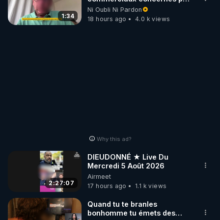
l'obligation dans toute la
Ni Oubli Ni Pardon
France
1:34
18 hours ago
4.0 k views
Why this ad?
DIEUDONNÉ ★ Live Du
Mercredi 5 Août 2026
Airmeet
2:27:07
17 hours ago
1.1 k views
Quand tu te branles
bonhomme tu émets des