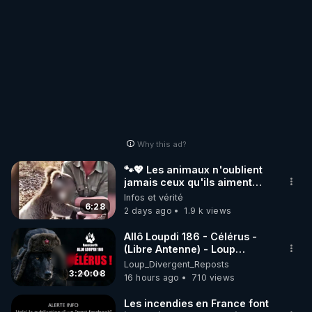
Why this ad?
🐾💖 Les animaux n'oublient
jamais ceux qu'ils aiment…
🥹❤️
Infos et vérité
6:28
2 days ago
1.9 k views
Allô Loupdi 186 - Célérus -
(Libre Antenne) - Loup
Divergent 2026.08.06
Loup_Divergent_Reposts
3:20:08
16 hours ago
710 views
Les incendies en France font