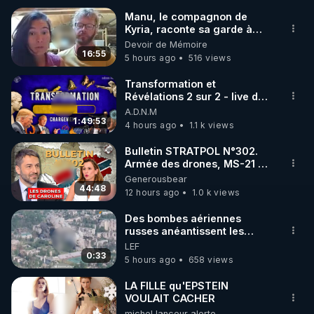
Manu, le compagnon de
Kyria, raconte sa garde à
🌱 INSTAGRAM

vue musclée. PARTAGEZ!
Devoir de Mémoire
16:55
5 hours ago
516 views
https://www.instagram.com/rdlr_thierrycasasnovas/
http://rgnr.li/instagram
Transformation et
Révélations 2 sur 2 - live du
07/08/26
A.D.N.M
🌱 LA NEWSLETTER

1:49:53
4 hours ago
1.1 k views
Pour ne pas rater l’actualité RGNR (stages, 
Bulletin STRATPOL N°302.
Armée des drones, MS-21 en
http://rgnr.li/news
série, missiles coréens.
Generousbear
07.08.2026.
44:48
12 hours ago
1.0 k views
🌱 VIDÉOS NON CENSURÉES SUR ODYSEE 

Toutes les vidéos Youtube sont aussi sur la 
Des bombes aériennes
russes anéantissent les
centres de contrôle de
LEF
http://rgnr.li/odysee
drones de 3 brigades
0:33
5 hours ago
658 views
ukrainienne
🌱 LES STAGES EN PRÉSENTIEL

LA FILLE qu'EPSTEIN
VOULAIT CACHER
michel lanceur alerte