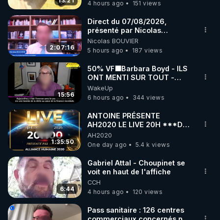
13:21
4 hours ago
151 views
code : REGENERE10

Direct du 07/08/2026,
▶ 30 jours gratuit sur l’application de méditation et 
présenté par Nicolas
BOUVIER
Nicolas BOUVIER
de bien-être ENVOL :

2:07:16
5 hours ago
187 views
Rendez-vous sur 
https://www.envol.app/code
 avec 
le code : REGENERE
50% VF🟩Barbara Boyd - ILS
ONT MENTI SUR TOUT -
Jocelyne Traduction
WakeUp
15:56
6 hours ago
344 views
ANTOINE PRÉSENTE
AH2020 LE LIVE 20H ***DU
06/08/2026***
AH2020
1:35:50
One day ago
5.4 k views
Gabriel Attal - Choupinet se
voit en haut de l'affiche
CCH
6:44
4 hours ago
120 views
Pass sanitaire : 126 centres
commerciaux concernés par