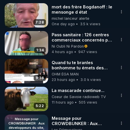
mort des frère Bogdanoff : le
mensonge d état
🌱 INSTAGRAM

michel lanceur alerte
7:28
One day ago
3.5 k views
https://www.instagram.com/rdlr_thierrycasasnovas/
http://rgnr.li/instagram
Pass sanitaire : 126 centres
commerciaux concernés par
l'obligation dans toute la
Ni Oubli Ni Pardon
🌱 LA NEWSLETTER

France
1:34
4 hours ago
947 views
Pour ne pas rater l’actualité RGNR (stages, 
Quand tu te branles
bonhomme tu émets des
http://rgnr.li/news
ondes ils ont juste omis de
OHM ÉGA MAN
t'expliquer
9:36
23 hours ago
3.0 k views
🌱 VIDÉOS NON CENSURÉES SUR ODYSEE 

Toutes les vidéos Youtube sont aussi sur la 
La mascarade continue...
Coeur de Savoie radioweb TV
11 hours ago
505 views
http://rgnr.li/odysee
5:22
🌱 LES STAGES EN PRÉSENTIEL

Message pour
Message pour
CROWDBUNKER : Aux
CROWDBUNKER : Aux
développeurs du site,
développeurs du site,
Les Démuseleurs