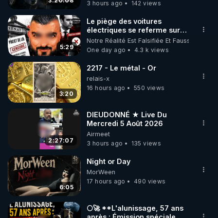
3:20:08
3 hours ago
142 views
code : REGENERE10

Le piège des voitures
▶ 30 jours gratuit sur l’application de méditation et 
électriques se referme sur
les usagers !
Notre Réalité Est Falsifiée Et Fausse
de bien-être ENVOL :

5:29
One day ago
4.3 k views
Rendez-vous sur 
https://www.envol.app/code
 avec 
le code : REGENERE
2217 - Le métal - Or
relais-x
16 hours ago
550 views
3:20
DIEUDONNÉ ★ Live Du
Mercredi 5 Août 2026
Airmeet
2:27:07
3 hours ago
135 views
Night or Day
MorWeen
17 hours ago
490 views
6:05
🌕🚀 **L'alunissage, 57 ans
après : Émission spéciale