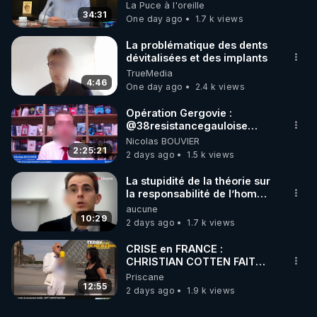
on répond
La Puce à l'oreille
34:31
One day ago
1.7 k views
La problématique des dents
dévitalisées et des implants
TrueMedia
4:46
One day ago
2.4 k views
Opération Gergovie :
‪@38resistancegauloise‬
‪@MarionSigautOfficiel‬
Nicolas BOUVIER
‪@gladysriifard5710‬ Laëtitia
2:25:21
2 days ago
1.5 k views
La stupidité de la théorie sur
la responsabilité de l’homme
concernant le dioxyde de
aucune
carbone.
10:29
2 days ago
1.7 k views
CRISE en FRANCE :
CHRISTIAN COTTEN FAIT
une étrange découverte
Priscane
12:55
2 days ago
1.9 k views