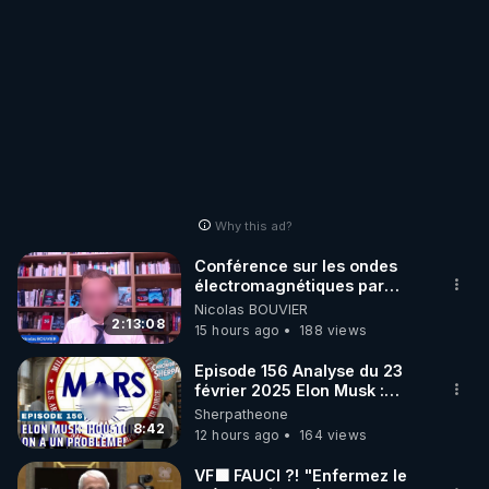
Why this ad?
Conférence sur les ondes
électromagnétiques par
Grégoire Caustru et Bart de
Nicolas BOUVIER
Wever !
2:13:08
15 hours ago
188 views
Episode 156 Analyse du 23
février 2025 Elon Musk :
Houston , on a un problème !
Sherpatheone
8:42
12 hours ago
164 views
VF🟩 FAUCI ?! "Enfermez le