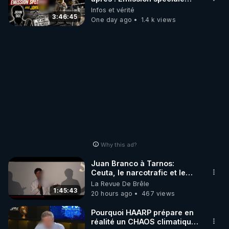
avec John Doe !** 👨 🚀✨
Infos et vérité
3:46:45
One day ago
1.4 k views
Why this ad?
Juan Branco à Tarnos:
Ceuta, le narcotrafic et le
pouvoir en France
La Revue De Brêle
1:45:43
20 hours ago
467 views
Pourquoi HAARP prépare en
réalité un CHAOS climatique,