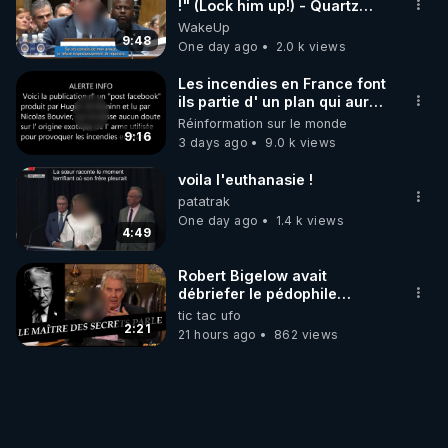
!" (Lock him up!) - Quartz
Traduction
WakeUp
9:48
One day ago
2.0 k views
Les incendies en France font
ils partie d' un plan qui aurait
débuté le 11 septembre 2001
Réinformation sur le monde
?
9:16
3 days ago
9.0 k views
voila l'euthanasie !
patatrak
One day ago
1.4 k views
4:49
Robert Bigelow avait
débriefer le pédophile
génocidaire de donald j
tic tac ufo
trump
2:21
21 hours ago
862 views