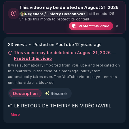
This video may be deleted on August 31, 2026
still needs 125
Regenere / Thierry Casasnovas
Shields this month to protect its content
Protect this video
33 views
Posted on YouTube 12 years ago
This video may be deleted on August 31, 2026 —
Protect this video
It was automatically imported from YouTube and replicated on
this platform.
In the case of a blockage, our system
automatically takes over. The YouTube video player remains
until the video is blocked.
Description
Résumé
🌱 LE RETOUR DE THIERRY EN VIDÉO (AVRIL 
2022)!

More
Découvrez la saison 2 des vidéos sur le nouveau 