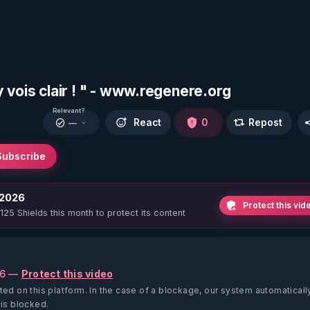
'y vois clair ! " - www.regenere.org
Relevant?
React
0
Repost
—
Subscribe
 2026
Protect this vid
 125 Shields this month to protect its content
26 —
Protect this video
ted on this platform.
In the case of a blockage, our system automaticall
 is blocked.