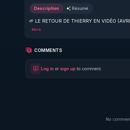
Description
Résumé
🌱 LE RETOUR DE THIERRY EN VIDÉO (AVRIL
More
https://www.rgnr.fr/presentation.html
🌱 LE MAGAZINE RÉGÉNÈRE 

COMMENTS
http://rgnr.li/ymag
Log in
or
sign up
to comment.
🌱 LA BOUTIQUE DU MAGAZINE

https://boutique.magazine-regenere.fr/
🌱 FIL TELEGRAM

https://t.me/rgnr_fr
No comments