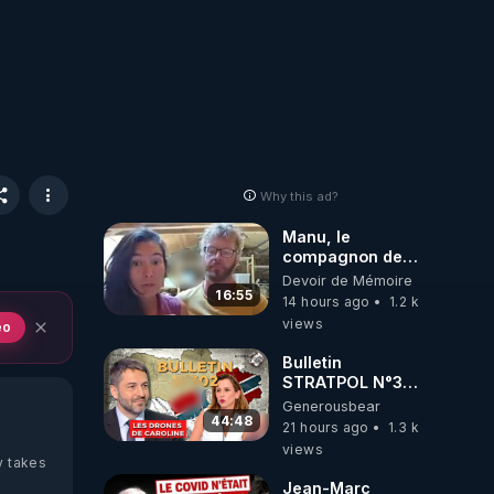
Why this ad?
Manu, le
compagnon de
Kyria, raconte sa
Devoir de Mémoire
garde à vue
16:55
14 hours ago
1.2 k
musclée.
views
eo
PARTAGEZ!
Bulletin
STRATPOL N°302.
Armée des
Generousbear
drones, MS-21 en
44:48
21 hours ago
1.3 k
série, missiles
views
coréens.
y takes
07.08.2026.
Jean-Marc