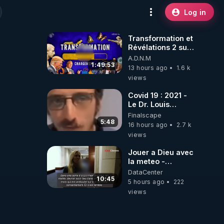
Log in
Transformation et
Révélations 2 sur
2 - live du
A.D.N.M
07/08/26
1:49:53
13 hours ago
1.6 k
views
Covid 19 : 2021 -
Le Dr. Louis
Fouché renverse
Finalscape
le plateau de
5:48
16 hours ago
2.7 k
CNews !
views
Jouer a Dieu avec
la meteo -
Citoicitoyen
DataCenter
10:45
5 hours ago
222
views