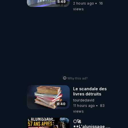
5:49
2 hours ago
16
views
Why this ad?
Le scandale des
livres détruits
tourdedavid
6:40
11 hours ago
83
views
🌕🚀
**L'alunissage,