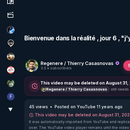
Science, history & spirituality
Culture, media & entertainment
Chercheur de vérité
Bienvenue dans la réalité , jour 6 , "j
Notre Réalité Est Falsifiée Et Fausse
patatrak
Regenere / Thierry Casasnovas
3.5 k subscribers
JSF - TV
This video may be deleted on August 31,
Sonmi-877
still needs
Regenere / Thierry Casasnovas
F
Finalscape
45 views
Posted on YouTube 11 years ago
▼
View More
This video may be deleted on August 31, 20
It was automatically imported from YouTube and replica
over. The YouTube video player remains until the video