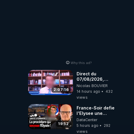
Why this ad?
Direct du
07/08/2026,
présenté par
Nicolas BOUVIER
Nicolas BOUVIER
2:07:16
14 hours ago
432
views
France-Soir defie
l'Elysee une
procedure inedite
DataCenter
sur la sante du
19:52
5 hours ago
292
president - Nexus
views