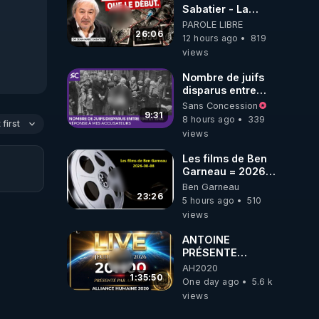
Sabatier - La
Covid-19 n'a été
PAROLE LIBRE
que le début -
26:06
12 hours ago
819
L'ARNm &
views
l'ARNm-aa jusqu
où auront-t-il ?
Nombre de juifs
disparus entre
1941 et 1945
Sans Concession
(Réponse à mes
9:31
8 hours ago
339
first
accusateurs)
views
Les films de Ben
Garneau = 2026-
08-08
Ben Garneau
23:26
5 hours ago
510
views
ANTOINE
PRÉSENTE
AH2020 LE LIVE
AH2020
20H ***DU
1:35:50
One day ago
5.6 k
06/08/2026***
views