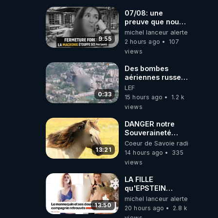
07/08: une
preuve que nous
somme passé en
michel lanceur alerte
absurdie une
9:55
2 hours ago
107
dictature qui veut
views
faire taire ses
opposant !
Des bombes
aériennes russes
anéantissent les
LEF
centres de
0:33
15 hours ago
1.2 k
contrôle de
views
drones de 3
brigades
DANGER notre
ukrainienne
Souveraineté
Alimentaire est
Coeur de Savoie radioweb TV
attaqué...
13:21
14 hours ago
335
views
LA FILLE
qu'EPSTEIN
VOULAIT CACHER
michel lanceur alerte
13:50
20 hours ago
2.8 k
views