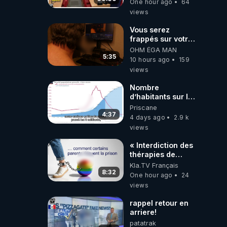
One hour ago
64
views
Vous serez
frappés sur votre
sol européens par
OHM ÉGA MAN
la faute des
5:35
10 hours ago
159
dirigeants qui
views
s'en mettent dans
le nez
Nombre
d’habitants sur la
planète Terre…
Priscane
4:37
4 days ago
2.9 k
views
« Interdiction des
thérapies de
conversion »
Kla.TV Français
8:32
One hour ago
24
views
rappel retour en
arriere!
patatrak