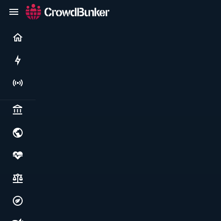
Current
Rushes
Live
Politics & institutions
World & geopolitics
Health, food & wellbeing
Society, justice & freedoms
Economy, environment & technology