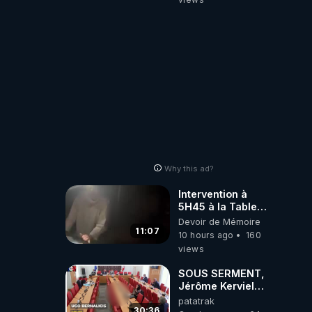
Why this ad?
Intervention à
5H45 à la Table
de Gaya, chez
Devoir de Mémoire
Kyria et Manu.
11:07
10 hours ago
160
6/08/2026
views
PARTAGEZ !
SOUS SERMENT,
Jérôme Kerviel
balance tout à
patatrak
l'Assemblée !
30:36