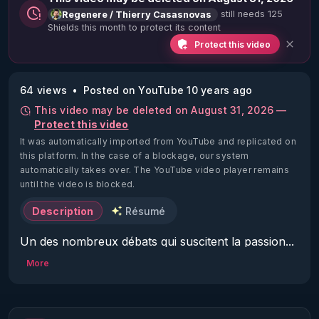
still needs 125
Regenere / Thierry Casasnovas
Shields this month to protect its content
Protect this video
64 views
Posted on YouTube 10 years ago
This video may be deleted on August 31, 2026 —
Protect this video
It was automatically imported from YouTube and replicated on
this platform.
In the case of a blockage, our system
automatically takes over. The YouTube video player remains
until the video is blocked.
Description
Résumé
Un des nombreux débats qui suscitent la passion... 
Alors plutôt que de défendre un parti pris "pour" 
More
ou "contre" j'ai choisi de vous faire une revue 
exhaustive de ce que sont les céréales, leurs 
caractéristiques, les difficultés que certains peuvent 