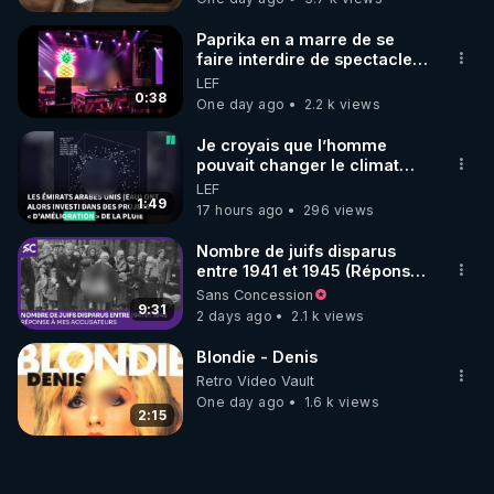
Paprika en a marre de se
faire interdire de spectacle.
Elle décide donc de devenir
LEF
DJ !
0:38
One day ago
2.2 k views
Je croyais que l’homme
pouvait changer le climat
relevait du complotisme…
LEF
Faites tourner !
1:49
17 hours ago
296 views
Nombre de juifs disparus
entre 1941 et 1945 (Réponse
à mes accusateurs)
Sans Concession
9:31
2 days ago
2.1 k views
Blondie - Denis
Retro Video Vault
One day ago
1.6 k views
2:15