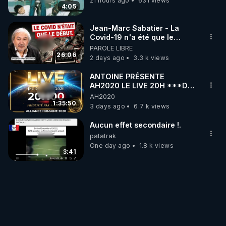
21 hours ago
631 views
4:05
Jean-Marc Sabatier - La
Covid-19 n'a été que le
début - L'ARNm & l'ARNm-aa
PAROLE LIBRE
jusqu où auront-t-il ?
26:06
2 days ago
3.3 k views
ANTOINE PRÉSENTE
AH2020 LE LIVE 20H ***DU
06/08/2026***
AH2020
1:35:50
3 days ago
6.7 k views
Aucun effet secondaire !.
patatrak
One day ago
1.8 k views
3:41