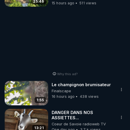
25:46
15 hours ago
511 views
Why this ad?
Le champignon brumisateur
Finalscape
16 hours ago
438 views
1:55
DANGER DANS NOS
ASSIETTES...
Coeur de Savoie radioweb TV
13:21
One day ago
3.7 k views