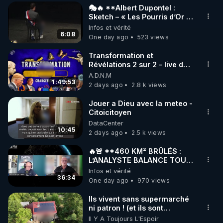
"On ne change jamais les choses en combattant la 
🎭🔥 **Albert Dupontel :
réalité existante. Pour changer quelque chose, 
Sketch – « Les Pourris d’Or »
🏆💰**
Infos et vérité
construisez un nouveau modèle qui rendra inutile 
6:08
One day ago
523 views
l'ancien."  Buckminster Fuller

Transformation et
Linus Pauling, prix Nobel de la paix et prix Nobel 
Révélations 2 sur 2 - live du
07/08/26
A.D.N.M
de chimie  : «L’alimentation optimale est la médecine 
1:49:53
2 days ago
2.8 k views
de l’avenir».
Jouer a Dieu avec la meteo -
Citoicitoyen
DataCenter
10:45
2 days ago
2.5 k views
🔥🚨 **460 KM² BRÛLÉS :
L’ANALYSTE BALANCE TOUT
SUR CETTE IMPOSTURE !**
Infos et vérité
🔥🌲 | GPTV
36:34
One day ago
970 views
Ils vivent sans supermarché
ni patron ! (et ils sont
heureux)
Il Y A Toujours L'Espoir