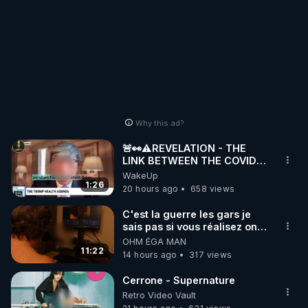
Why this ad?
🚨👀⚠️REVELATION - THE
LINK BETWEEN THE COVID
VACCINE AND CANCER -LIEN
WakeUp
VACCIN COVID ET CANCER
1:26
20 hours ago
658 views
C'est la guerre les gars je
sais pas si vous réalisez on y
est !!!
OHM ÉGA MAN
11:22
14 hours ago
317 views
Cerrone - Supernature
Retro Video Vault