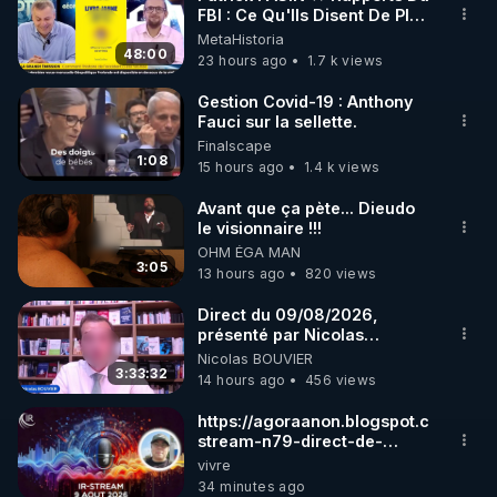
FBI : Ce Qu'Ils Disent De Plus
Grave Sur Hitler
MetaHistoria
 Abonnez vous à ces vidéos sur Youtube et sur le 
48:00
23 hours ago
1.7 k views
site Regenere.org : 
http://regenere.org/register
Gestion Covid-19 : Anthony
Fauci sur la sellette.
Le forum du site Regenere : 
Finalscape
http://regenere.org/forum/
1:08
15 hours ago
1.4 k views
Les informations présentées dans cette vidéo sont 
Avant que ça pète... Dieudo
le visionnaire !!!
tirées d'abord d’une synthèse d’ouvrages, articles 
OHM ÉGA MAN
et/ou publications scientifiques,. Par ailleurs, 
3:05
13 hours ago
820 views
Thierry Casasnovas fait profiter de son expérience 
personnelle les auditeurs de cette vidéo au titre de 
Direct du 09/08/2026,
présenté par Nicolas
« la libre communication des pensées et des 
BOUVIER
Nicolas BOUVIER
opinions », droit et devoir citoyen par excellence.

3:33:32
14 hours ago
456 views
Ces éléments d’information ne prétendent bien sûr 
pas à l’exhaustivité et n’engagent que l’opinion de 
https://agoraanon.blogspot.com/2026
stream-n79-direct-de-
leurs auteurs, chaque lecteur étant libre de 
christelle.html
vivre
conserver, comme il se doit, son esprit critique, sa 
34 minutes ago