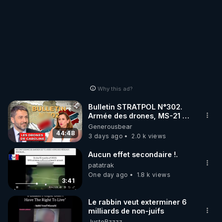
Why this ad?
Bulletin STRATPOL N°302.
Armée des drones, MS-21 en
série, missiles coréens.
Generousbear
07.08.2026.
44:48
3 days ago
2.0 k views
Aucun effet secondaire !.
patatrak
One day ago
1.8 k views
3:41
Le rabbin veut exterminer 6
milliards de non-juifs
JusteBzzzz