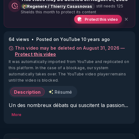
still needs 125
Regenere / Thierry Casasnovas
Shields this month to protect its content
Protect this video
64 views
Posted on YouTube 10 years ago
This video may be deleted on August 31, 2026 —
Protect this video
It was automatically imported from YouTube and replicated on
this platform.
In the case of a blockage, our system
automatically takes over. The YouTube video player remains
until the video is blocked.
Description
Résumé
Un des nombreux débats qui suscitent la passion... 
Alors plutôt que de défendre un parti pris "pour" 
More
ou "contre" j'ai choisi de vous faire une revue 
exhaustive de ce que sont les céréales, leurs 
caractéristiques, les difficultés que certains peuvent 