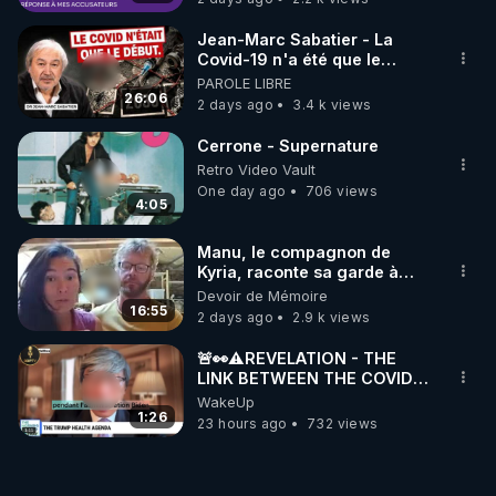
Jean-Marc Sabatier - La
Covid-19 n'a été que le
début - L'ARNm & l'ARNm-aa
PAROLE LIBRE
jusqu où auront-t-il ?
26:06
2 days ago
3.4 k views
Cerrone - Supernature
Retro Video Vault
One day ago
706 views
4:05
Manu, le compagnon de
Kyria, raconte sa garde à
vue musclée. PARTAGEZ!
Devoir de Mémoire
16:55
2 days ago
2.9 k views
🚨👀⚠️REVELATION - THE
LINK BETWEEN THE COVID
VACCINE AND CANCER -LIEN
WakeUp
VACCIN COVID ET CANCER
1:26
23 hours ago
732 views