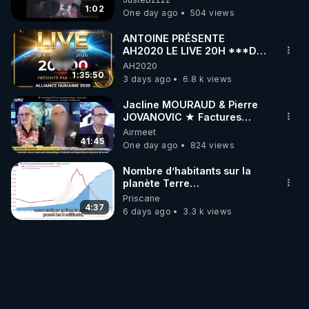
1:02
One day ago
504 views
ANTOINE PRÉSENTE
AH2020 LE LIVE 20H ***DU
06/08/2026***
AH2020
1:35:50
3 days ago
6.8 k views
Jacline MOURAUD & Pierre
JOVANOVIC ★ Factures
Impayées : Où Est Passé Le
Airmeet
Pognon ?
41:45
One day ago
824 views
Nombre d’habitants sur la
planète Terre…
Priscane
4:37
6 days ago
3.3 k views