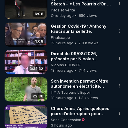
Sketch – « Les Pourris d’Or »
🏆💰**
Infos et vérité
 Abonnez vous à ces vidéos sur Youtube et sur le 
6:08
One day ago
850 views
site Regenere.org : 
http://regenere.org/register
Gestion Covid-19 : Anthony
Fauci sur la sellette.
Le forum du site Regenere : 
Finalscape
http://regenere.org/forum/
1:08
19 hours ago
2.0 k views
Les informations présentées dans cette vidéo sont 
Direct du 09/08/2026,
présenté par Nicolas
tirées d'abord d’une synthèse d’ouvrages, articles 
BOUVIER
Nicolas BOUVIER
et/ou publications scientifiques,. Par ailleurs, 
3:33:32
18 hours ago
744 views
Thierry Casasnovas fait profiter de son expérience 
personnelle les auditeurs de cette vidéo au titre de 
Son invention permet d'être
autonome en électricité
« la libre communication des pensées et des 
avec un simple ruisseau
Il Y A Toujours L'Espoir
opinions », droit et devoir citoyen par excellence.

22:36
18 hours ago
1.3 k views
Ces éléments d’information ne prétendent bien sûr 
pas à l’exhaustivité et n’engagent que l’opinion de 
Chers Amis, Après quelques
jours d’interruption pour
leurs auteurs, chaque lecteur étant libre de 
clarifier ma position
Sans Concession
conserver, comme il se doit, son esprit critique, sa 
concernant le nombre de
3 hours ago