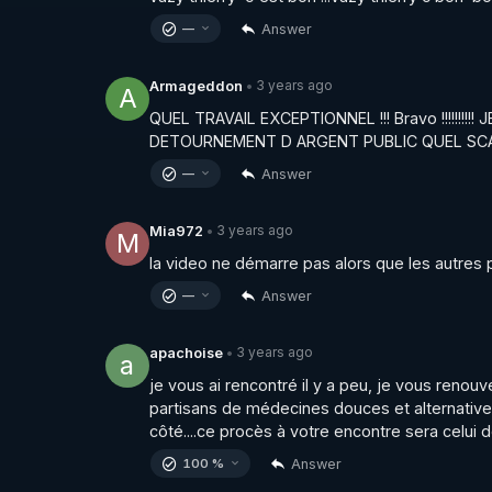
Answer
—
3 years ago
Armageddon
•
A
QUEL TRAVAIL EXCEPTIONNEL !!! Bravo !!!!!!!!!
DETOURNEMENT D ARGENT PUBLIC QUEL SC
Answer
—
3 years ago
Mia972
•
M
la video ne démarre pas alors que les autres 
Answer
—
3 years ago
apachoise
•
a
je vous ai rencontré il y a peu, je vous renouv
partisans de médecines douces et alternatives 
côté....ce procès à votre encontre sera celui 
Answer
100 %