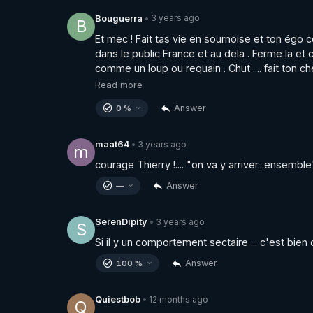
3 years ago
Bouguerra
•
B
Et mec ! Fait tas vie en sournoise et ton égo c
dans le public France et au dela . Ferme la et 
comme un loup ou requain . Chut .... fait ton c
Read more
Answer
0 %
3 years ago
maat64
•
m
courage Thierry !.... "on va y arriver...ensemble"
Answer
—
3 years ago
SerenDipity
•
S
Si il y un comportement sectaire ... c'est bien 
Answer
100 %
12 months ago
Quiestbob
•
Q