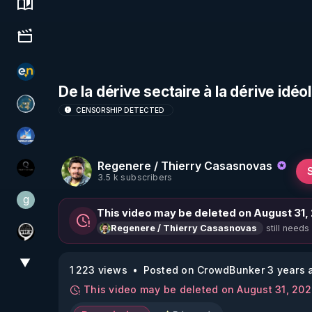
Science, history & spirituality
Culture, media & entertainment
essentiel.news
De la dérive sectaire à la dérive idéo
Réinformation sur le monde
CENSORSHIP DETECTED
PAROLE LIBRE
Regenere / Thierry Casasnovas
La vérité
3.5 k subscribers
g
gilo59
This video may be deleted on August 31,
still needs
Regenere / Thierry Casasnovas
Notre Réalité Est Falsifiée Et Fausse
▼
View More
1 223 views
Posted on CrowdBunker 3 years 
This video may be deleted on August 31, 20