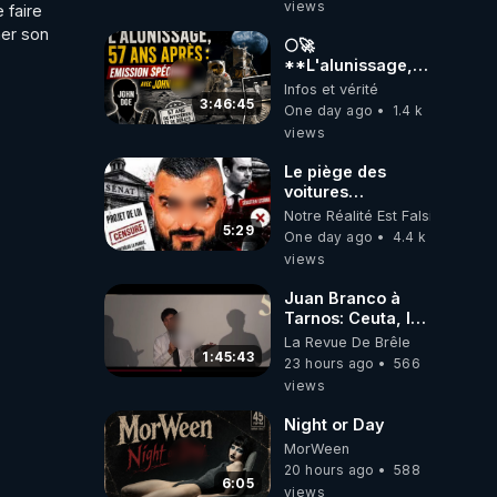
views
faire 
er son 
🌕🚀
**L'alunissage,
57 ans après :
Infos et vérité
Émission spéciale
3:46:45
One day ago
1.4 k
avec John Doe
views
!** 👨 🚀✨
Le piège des
voitures
électriques se
Notre Réalité Est Falsifiée Et F
referme sur les
5:29
One day ago
4.4 k
usagers !
views
Juan Branco à
Tarnos: Ceuta, le
narcotrafic et le
La Revue De Brêle
pouvoir en France
1:45:43
23 hours ago
566
views
Night or Day
MorWeen
20 hours ago
588
6:05
views