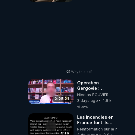
Why this ad?
Opération
Gergovie :
‪@38resistancegauloise‬
Nicolas BOUVIER
‪@MarionSigautOfficiel‬
2:25:21
2 days ago
1.6 k
‪@gladysriifard5710‬
views
Laëtitia
Les incendies en
France font ils
partie d' un plan
Réinformation sur le monde
qui aurait débuté
9:16
3 days ago
9.0 k