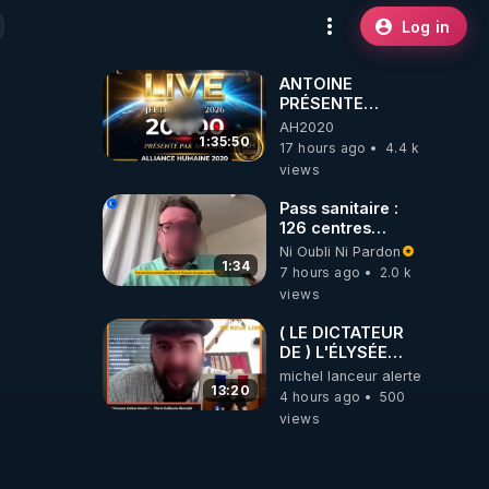
Log in
ANTOINE
PRÉSENTE
AH2020 LE LIVE
AH2020
20H ***DU
1:35:50
17 hours ago
4.4 k
06/08/2026***
views
Pass sanitaire :
126 centres
commerciaux
Ni Oubli Ni Pardon
concernés par
1:34
7 hours ago
2.0 k
l'obligation dans
views
toute la France
( LE DICTATEUR
DE ) L'ÉLYSÉE
PANIQUE : PIERRE
michel lanceur alerte
GUILLAUME
13:20
4 hours ago
500
MERCADAL
views
BALANCE TOUT