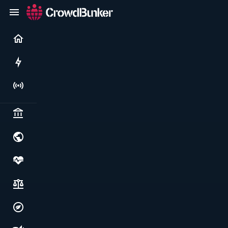
Current
Rushes
Live
Politics & institutions
World & geopolitics
Health, food & wellbeing
Society, justice & freedoms
Economy, environment & technology