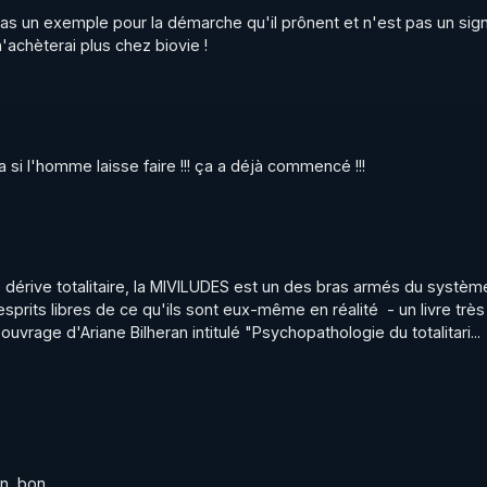
 dans l'intérêt général ? Le cas de l'Unadfi

pas un exemple pour la démarche qu'il prônent et n'est pas un sign
t/uploads/2023/12/brochure-unadfi-caplc-2011.pdf
'achèterai plus chez biovie !
 France Un état des lieux inquiétant

/uploads/2023/12/liberte-conscience-Etat-des-lieux-2013.
a si l'homme laisse faire !!! ça a déjà commencé !!!
ensure et à retrouver sur: 

wbalyCOrwXAtSXA
be : 

érive totalitaire, la MIVILUDES est un des bras armés du système,
esprits libres de ce qu'ils sont eux-même en réalité  - un livre très 
r ouvrage d'Ariane Bilheran intitulé "Psychopathologie du totalitari...
rry.rgnr/
ierrycasasnovas_rgnr
n  bon...