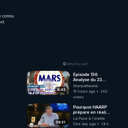
n connu 
nt 
Why this ad?
Episode 156
Analyse du 23
février 2025 Elon
Sherpatheone
Musk : Houston ,
8:42
15 hours ago
240
on a un problème
views
!
Pourquoi HAARP
prépare en réalité
un CHAOS
La Puce à l'oreille
climatique, on
34:31
One day ago
1.8 k
répond