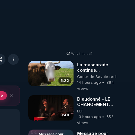
Why this ad?
La mascarade
continue...
Coeur de Savoie radioweb TV
5:22
14 hours ago
894
views
eo
Dieudonné - LE
CHANGEMENT
C'EST
LEF
MAINTENANT
3:48
13 hours ago
652
views
Message pour
Message pour