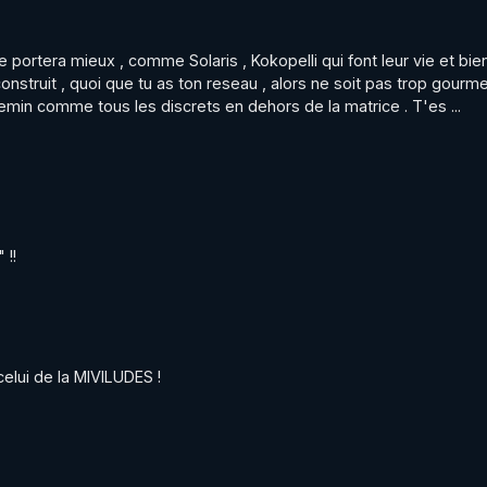
e portera mieux , comme Solaris , Kokopelli qui font leur vie et bie
construit , quoi que tu as ton reseau , alors ne soit pas trop gourme
hemin comme tous les discrets en dehors de la matrice . T'es ...
 !!
celui de la MIVILUDES !