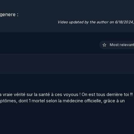
enere : 

Video updated by the author on 6/18/2024
s de lutte contre les dérives sectaires en France? 

véler la réalité de la manipulation sectaire par les organism
Most relevant 
s pour justifier l'existence de ces organismes de lutte cont
CAP LC : L'Etat et la gestion des nouvelles spiritualités : Les
raie vérité sur la santé à ces voyous ! On est tous derrière toi !!! ç
/uploads/2023/12/sectes-les-chiffres.pdf
ymptômes, dont 1 mortel selon la médecine officielle, grâce à un 
dition 2011

nt/uploads/2020/04/secte-non-probleme-2011.pdf