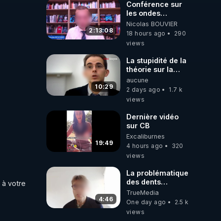
Conférence sur
les ondes
électromagnétiques
Nicolas BOUVIER
par Grégoire
2:13:08
18 hours ago
290
Caustru et Bart de
views
Wever !
La stupidité de la
théorie sur la
responsabilité de
aucune
l’homme
10:29
2 days ago
1.7 k
concernant le
views
dioxyde de
carbone.
Dernière vidéo
sur CB
Excaliburnes
19:49
4 hours ago
320
views
La problématique
des dents
à votre 
dévitalisées et
TrueMedia
des implants
4:46
One day ago
2.5 k
views