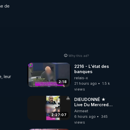
e de 
pdf
Why this ad?
2216 - L'état des
banques
 leur 
relais-x
2:18
21 hours ago
1.5 k
views
DIEUDONNÉ ★
Live Du Mercredi
5 Août 2026
Airmeet
2:27:07
6 hours ago
345
views