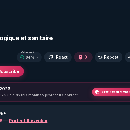
logique et sanitaire
Relevant?
React
0
Repost
94 %
Subscribe
 2026
Protect this vid
 125 Shields this month to protect its content
ago
26 —
Protect this video