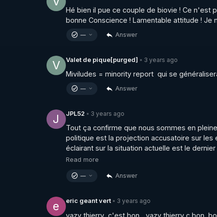
V
Publication CAP LC : les fonds publics sont-ils
Hé bien il pue ce couple de biovie ! Ce n'est 
▶ 
https://freedomofconscience.eu/wp-conten
bonne Conscience ! Lamentable attitude ! Je n
Answer
—
Publication CAP LC : Liberté de Conscience en
▶ 
https://freedomofconscience.eu/wp-content
3 years ago
Valet de pique[purged]
•
V
Miviludes = minority report  qui se généraliser
Vidéo à télécharger et re uploader en cas de c
Answer
—
▶ 
https://crowdbunker.com/@UCbwkSuFm
3 years ago
JPL52
•
J
Le podcast " Numero Uno" censuré sur Youtu
Tout ça confirme que nous sommes en pleine d
▶ 
https://crowdbunker.com/v/ur5jmApmEEw
politique est la projection accusatoire sur les 
________________

éclairant sur la situation actuelle est le dernie
Read more
▶ Telegram : 
https://t.me/rgnr_fr
Answer
—
▶ Facebook : 
https://www.facebook.com/thie
▶ Instagram  : 
https://www.instagram.com/Th
▶Twitter : 
https://twitter.com/thierrycas
3 years ago
eric geant vert
•
e
vazy thierry  c'est bon ...vazy thierry c bon  bo