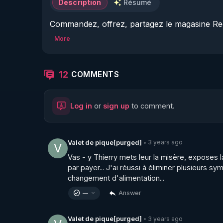
Description
Résumé
Commandez, offrez, partagez le magasine Reg
▶ 
https://boutique.magazine-regenere.fr/
More
Que ce cache t il derrière les institutions dite
Premier volet d'une série de vidéos qui vont ré
12
COMMENTS
sont sensés lutter contre. 

Log in
or
sign up
to comment.
Ou comment le France fabrique-t-elle des secte
sectes aux frais des contribuables ? 

Voici les liens vers les brochures : Publication 
3 years ago
Valet de pique[purged]
•
V
anomalies édition 2007

Vas - y Thierry mets leur la misère, exposes la v
▶ 
https://freedomofconscience.eu/wp-content
par payer... J'ai réussi à éliminer plusieurs s
changement d'alimentation...
Publication CAP LC : sectes un non problème é
Answer
—
▶ 
https://freedomofconscience.eu/wp-conte
3 years ago
Valet de pique[purged]
•