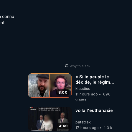
Haies
n connu 
nt 
Why this ad?
« Si le peuple le
décide, le régime
peut tomber
klaudius
demain ! »
8:00
11 hours ago
696
views
voila l'euthanasie
!
patatrak
4:49
17 hours ago
1.3 k