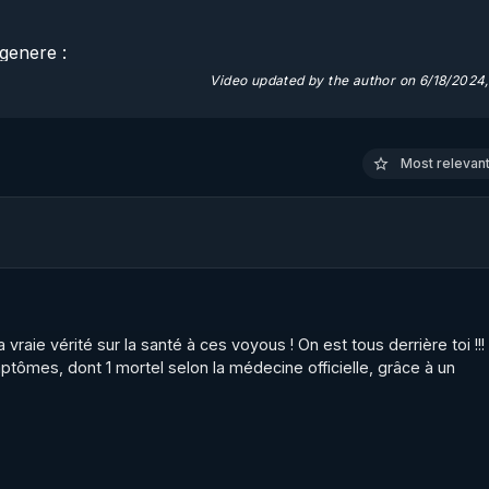
enere : 

Video updated by the author on 6/18/2024
s de lutte contre les dérives sectaires en France? 

véler la réalité de la manipulation sectaire par les organism
Most relevant 
s pour justifier l'existence de ces organismes de lutte cont
CAP LC : L'Etat et la gestion des nouvelles spiritualités : Les
raie vérité sur la santé à ces voyous ! On est tous derrière toi !!! ç
/uploads/2023/12/sectes-les-chiffres.pdf
ymptômes, dont 1 mortel selon la médecine officielle, grâce à un 
dition 2011

nt/uploads/2020/04/secte-non-probleme-2011.pdf