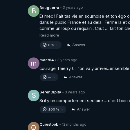
3 years ago
Bouguerra
•
B
Et mec ! Fait tas vie en sournoise et ton égo c
dans le public France et au dela . Ferme la et 
comme un loup ou requain . Chut .... fait ton c
Read more
Answer
0 %
3 years ago
maat64
•
m
courage Thierry !.... "on va y arriver...ensemble"
Answer
—
3 years ago
SerenDipity
•
S
Si il y un comportement sectaire ... c'est bien 
Answer
100 %
12 months ago
Quiestbob
•
Q