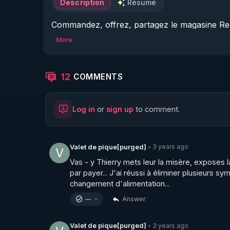
Description
Résumé
Commandez, offrez, partagez le magasine Reg
▶ 
https://boutique.magazine-regenere.fr/
More
Que ce cache t il derrière les institutions dite
Premier volet d'une série de vidéos qui vont ré
12
COMMENTS
sont sensés lutter contre. 

Log in
or
sign up
to comment.
Ou comment le France fabrique-t-elle des secte
sectes aux frais des contribuables ? 

Voici les liens vers les brochures : Publication 
3 years ago
Valet de pique[purged]
•
V
anomalies édition 2007

Vas - y Thierry mets leur la misère, exposes la v
▶ 
https://freedomofconscience.eu/wp-content
par payer... J'ai réussi à éliminer plusieurs s
changement d'alimentation...
Publication CAP LC : sectes un non problème é
Answer
—
▶ 
https://freedomofconscience.eu/wp-conte
3 years ago
Valet de pique[purged]
•