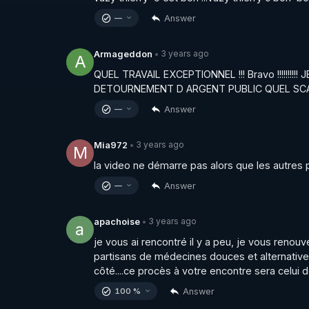
Answer
—
3 years ago
Armageddon
•
A
QUEL TRAVAIL EXCEPTIONNEL !!! Bravo !!!!!!!!!
DETOURNEMENT D ARGENT PUBLIC QUEL SC
Answer
—
3 years ago
Mia972
•
M
la video ne démarre pas alors que les autres 
Answer
—
3 years ago
apachoise
•
a
je vous ai rencontré il y a peu, je vous renouv
partisans de médecines douces et alternatives 
côté....ce procès à votre encontre sera celui 
Answer
100 %