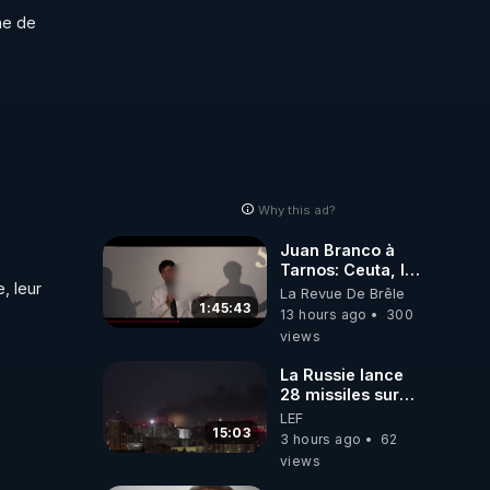
https://www.tiktok.com/@
e de 
pdf
Why this ad?
Juan Branco à
Tarnos: Ceuta, le
 leur 
narcotrafic et le
La Revue De Brêle
pouvoir en France
1:45:43
13 hours ago
300
views
La Russie lance
28 missiles sur
Kiev, l'attaque
LEF
révèle la faiblesse
15:03
3 hours ago
62
de Kiev
views