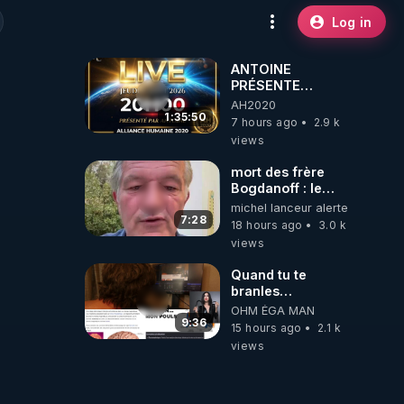
Log in
ANTOINE
PRÉSENTE
AH2020 LE LIVE
AH2020
20H ***DU
1:35:50
7 hours ago
2.9 k
06/08/2026***
views
mort des frère
Bogdanoff : le
mensonge d état
michel lanceur alerte
7:28
18 hours ago
3.0 k
views
Quand tu te
branles
bonhomme tu
OHM ÉGA MAN
émets des ondes
9:36
15 hours ago
2.1 k
ils ont juste omis
views
de t'expliquer