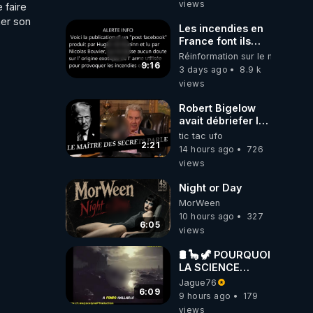
views
faire 
er son 
Les incendies en
France font ils
partie d' un plan
Réinformation sur le monde
qui aurait débuté
9:16
3 days ago
8.9 k
le 11 septembre
views
2001 ?
Robert Bigelow
avait débriefer le
pédophile
tic tac ufo
génocidaire de
2:21
14 hours ago
726
donald j trump
views
Night or Day
MorWeen
10 hours ago
327
6:05
views
🛢 🦕 🦖 POURQUOI
LA SCIENCE
OFFICIELLE NE
Jague76
CONNAÎT-ELLE
6:09
9 hours ago
179
PAS LA VRAIE
views