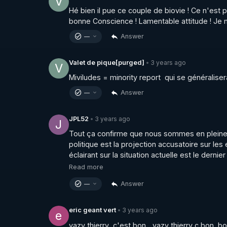
V
Publication CAP LC : les fonds publics sont-ils
Hé bien il pue ce couple de biovie ! Ce n'est 
▶ 
https://freedomofconscience.eu/wp-conten
bonne Conscience ! Lamentable attitude ! Je n
Answer
—
Publication CAP LC : Liberté de Conscience en
▶ 
https://freedomofconscience.eu/wp-content
3 years ago
Valet de pique[purged]
•
V
Miviludes = minority report  qui se généraliser
Vidéo à télécharger et re uploader en cas de c
Answer
—
▶ 
https://crowdbunker.com/@UCbwkSuFm
3 years ago
JPL52
•
J
Le podcast " Numero Uno" censuré sur Youtu
Tout ça confirme que nous sommes en pleine d
▶ 
https://crowdbunker.com/v/ur5jmApmEEw
politique est la projection accusatoire sur les 
________________

éclairant sur la situation actuelle est le dernie
Read more
▶ Telegram : 
https://t.me/rgnr_fr
Answer
—
▶ Facebook : 
https://www.facebook.com/thie
▶ Instagram  : 
https://www.instagram.com/Th
▶Twitter : 
https://twitter.com/thierrycas
3 years ago
eric geant vert
•
e
vazy thierry  c'est bon ...vazy thierry c bon  bo