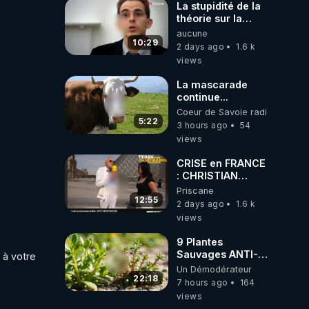
La stupidité de la
théorie sur la
responsabilité de
aucune
l’homme
10:29
2 days ago
1.6 k
concernant le
views
dioxyde de
carbone.
La mascarade
continue...
Coeur de Savoie radioweb TV
5:22
3 hours ago
54
views
CRISE en FRANCE
: CHRISTIAN
COTTEN FAIT une
Priscane
étrange
12:55
2 days ago
1.6 k
découverte
views
9 Plantes
Sauvages ANTI-
à votre 
FAMINE: ces
Un Démodérateur
Ressources
22:18
7 hours ago
164
NUTRITIVES&MéDICINALES
views
JARDIN&des