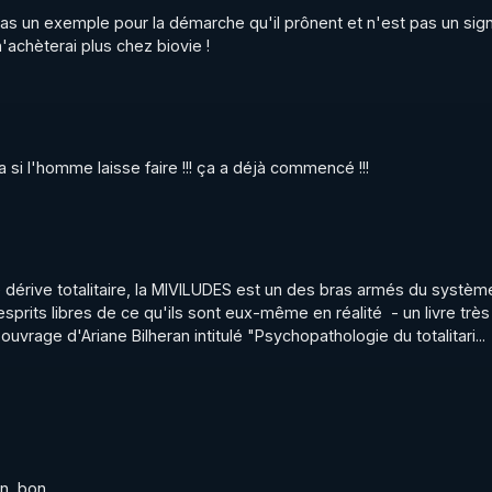
 dans l'intérêt général ? Le cas de l'Unadfi

pas un exemple pour la démarche qu'il prônent et n'est pas un sign
t/uploads/2023/12/brochure-unadfi-caplc-2011.pdf
'achèterai plus chez biovie !
 France Un état des lieux inquiétant

/uploads/2023/12/liberte-conscience-Etat-des-lieux-2013.
a si l'homme laisse faire !!! ça a déjà commencé !!!
ensure et à retrouver sur: 

wbalyCOrwXAtSXA
be : 

érive totalitaire, la MIVILUDES est un des bras armés du système,
esprits libres de ce qu'ils sont eux-même en réalité  - un livre très 
r ouvrage d'Ariane Bilheran intitulé "Psychopathologie du totalitari...
rry.rgnr/
ierrycasasnovas_rgnr
n  bon...