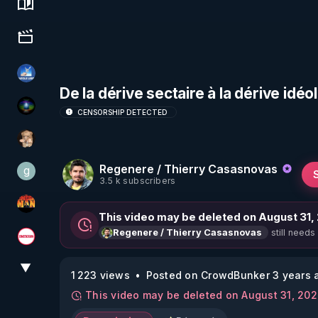
Science, history & spirituality
Culture, media & entertainment
PAROLE LIBRE
De la dérive sectaire à la dérive idéo
WakeUp
CENSORSHIP DETECTED
DataCenter
Regenere / Thierry Casasnovas
g
gilo59
3.5 k subscribers
OHM ÉGA MAN
This video may be deleted on August 31,
still needs
Regenere / Thierry Casasnovas
Magazine Nexus
▼
View More
1 223 views
Posted on CrowdBunker 3 years 
This video may be deleted on August 31, 20