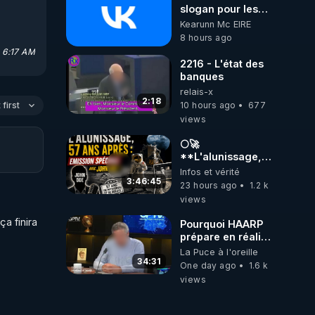
slogan pour les
abonnés (es) de
Kearunn Mc EIRE
CrowdBunker :
8 hours ago
"La gratuité, c'est
, 6:17 AM
pour vous. Le
2216 - L'état des
travail, c'est pour
banques
nous (pour moi,
relais-x
c'est un hobby).
es qui 
2:18
10 hours ago
677
first
"Bienve-nue à
views
toutes les
madames… et
🌕🚀
bienvenue aux
re les 
**L'alunissage,
messieurs qui ont
57 ans après :
Infos et vérité
réussi à trouver la
Émission spéciale
3:46:45
chaîne tout
23 hours ago
1.2 k
avec John Doe
seuls."😁😁😁😁
views
 
!** 👨 🚀✨
Ma chaine Vk:
a finira 
https://vk.ru/id691709867
Pourquoi HAARP
Ma chaine X:
prépare en réalité
https://x.com/KearunnMcE
un CHAOS
La Puce à l'oreille
Ma chaine
climatique, on
34:31
One day ago
1.6 k
Odysee:
répond
views
https://odysee.com/@Kea
Ma chaine Tik-
tok: