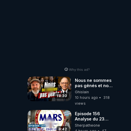
ORIGINE DU
PÉTROLE ?
Why this ad?
Nous ne sommes
pas gênés et nous
n’avons pas
Ghislain
besoin de nous
18:30
10 hours ago
318
excuser ! #jw
views
#jehovah
#collegecentral
Episode 156
Analyse du 23
février 2025 Elon
Sherpatheone
Musk : Houston ,
8:42
4 hours ago
47