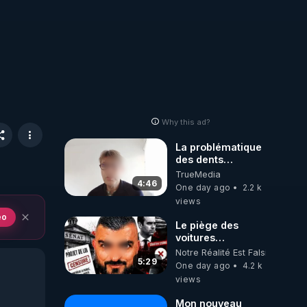
Why this ad?
La problématique
des dents
dévitalisées et
TrueMedia
des implants
4:46
One day ago
2.2 k
views
eo
Le piège des
voitures
électriques se
Notre Réalité Est Falsifiée Et F
referme sur les
5:29
One day ago
4.2 k
usagers !
views
Mon nouveau