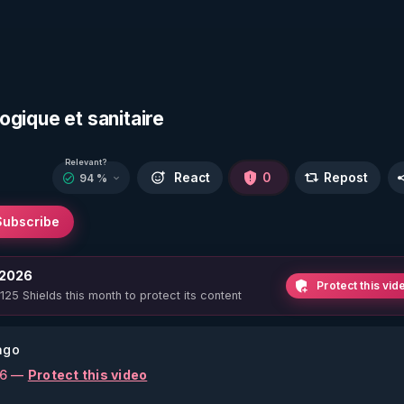
logique et sanitaire
Relevant?
React
0
Repost
94 %
Subscribe
 2026
Protect this vid
 125 Shields this month to protect its content
ago
26 —
Protect this video