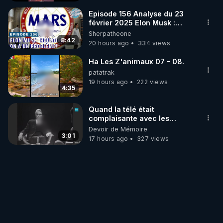
Episode 156 Analyse du 23
février 2025 Elon Musk :
Houston , on a un problème !
Sherpatheone
8:42
20 hours ago
334 views
Ha Les Z'animaux 07 - 08.
patatrak
19 hours ago
222 views
4:35
Quand la télé était
complaisante avec les
pédophiles
Devoir de Mémoire
3:01
17 hours ago
327 views