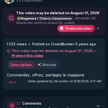
3.5 k subscribers
This video may be deleted on August 31, 2026
still needs 125
Regenere / Thierry Casasnovas
Shields this month to protect its content
Protect this video
1 223 views
Posted on CrowdBunker 3 years ago
This video may be deleted on August 31, 2026 —
Protect this video
Description
Résumé
Commandez, offrez, partagez le magasine 
Regenere : 

Video updated by the author on 6/18/2024, 6:17 AM
More
▶ 
https://boutique.magazine-regenere.fr/
Que ce cache t il derrière les institutions dites de 
12
Comments
lutte contre les dérives sectaires en France? 
