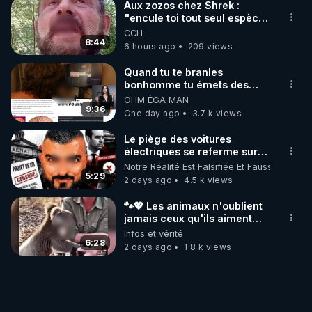
Aux zozos chez Shrek :
"encule toi tout seul espèce
de mal polish"
CCH
8:44
6 hours ago
209 views
Quand tu te branles
bonhomme tu émets des
ondes ils ont juste omis de
OHM ÉGA MAN
t'expliquer
9:36
One day ago
3.7 k views
Le piège des voitures
électriques se referme sur
les usagers !
Notre Réalité Est Falsifiée Et Fausse
5:29
2 days ago
4.5 k views
🐾💖 Les animaux n'oublient
jamais ceux qu'ils aiment…
🥹❤️
Infos et vérité
6:28
2 days ago
1.8 k views