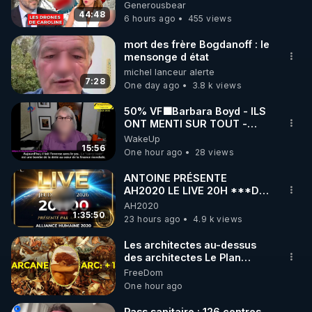
série, missiles coréens.
Generousbear
07.08.2026.
44:48
6 hours ago
455 views
Publication CAP LC : les fonds publics sont-ils dans 
l'intérêt général ? Le cas de l'Unadfi

mort des frère Bogdanoff : le
mensonge d état
▶ 
https://freedomofconscience.eu/wp-
michel lanceur alerte
content/uploads/2023/12/brochure-unadfi-caplc-
7:28
One day ago
3.8 k views
2011.pdf
50% VF🟩Barbara Boyd - ILS
ONT MENTI SUR TOUT -
Publication CAP LC : Liberté de Conscience en 
Jocelyne Traduction
WakeUp
France Un état des lieux inquiétant

15:56
One hour ago
28 views
▶ 
https://freedomofconscience.eu/wp-
content/uploads/2023/12/liberte-conscience-Etat-
ANTOINE PRÉSENTE
AH2020 LE LIVE 20H ***DU
des-lieux-2013.pdf
06/08/2026***
AH2020
1:35:50
23 hours ago
4.9 k views
Vidéo à télécharger et re uploader en cas de 
Les architectes au-dessus
des architectes Le Plan
censure et à retrouver sur: 

Arcanique documente les
FreeDom
▶ 
constructions des
One hour ago
https://crowdbunker.com/@UCbwkSuFmwbalyCOr
administrateurs de niveau
humain. Cet article précise à
wXAtSXA
Pass sanitaire : 126 centres