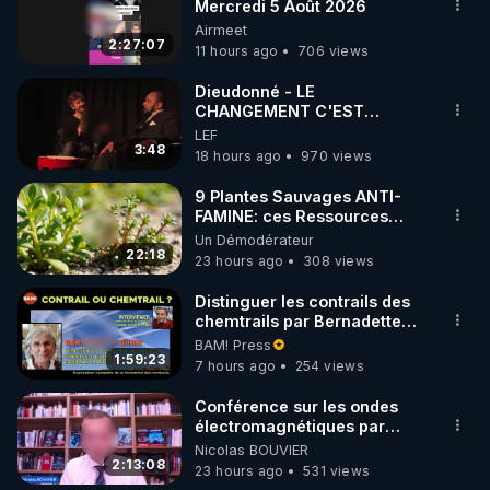
Mercredi 5 Août 2026
Airmeet
2:27:07
11 hours ago
706 views
Dieudonné - LE
CHANGEMENT C'EST
MAINTENANT
LEF
3:48
18 hours ago
970 views
9 Plantes Sauvages ANTI-
FAMINE: ces Ressources
NUTRITIVES&MéDICINALES"gratuite
Un Démodérateur
JARDIN&des Haies
22:18
23 hours ago
308 views
Distinguer les contrails des
chemtrails par Bernadette
Bihin
BAM! Press
1:59:23
7 hours ago
254 views
Conférence sur les ondes
électromagnétiques par
Grégoire Caustru et Bart de
Nicolas BOUVIER
Wever !
2:13:08
23 hours ago
531 views