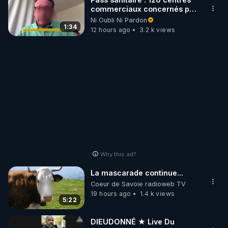
quoi elles étaient destinées.
commerciaux concernés par
***
l'obligation dans toute la
Ni Oubli Ni Pardon
Le podcast " Numero Uno" censuré sur Youtube : 

https://naradigmshift.substack.com/p
France
1:34
12 hours ago
3.2 k views
architects-above-the-
▶ 
https://crowdbunker.com/v/ur5jmApmEEw
architects
________________

▶ Telegram : 
https://t.me/rgnr_fr
▶ Facebook : 
https://www.facebook.com/thierry.rgnr/
▶ Instagram  : 
https://www.instagram.com/Thierrycasasnovas_rgn
r
▶Twitter : 
https://twitter.com/thierrycas
Why this ad?
La mascarade continue...
Coeur de Savoie radioweb TV
19 hours ago
1.4 k views
5:22
DIEUDONNÉ ★ Live Du