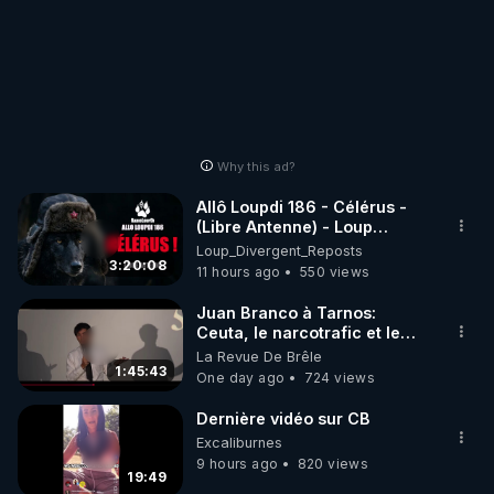
Why this ad?
Allô Loupdi 186 - Célérus -
(Libre Antenne) - Loup
Divergent 2026.08.06
Loup_Divergent_Reposts
3:20:08
11 hours ago
550 views
Juan Branco à Tarnos:
Ceuta, le narcotrafic et le
pouvoir en France
La Revue De Brêle
1:45:43
One day ago
724 views
Dernière vidéo sur CB
Excaliburnes
9 hours ago
820 views
19:49