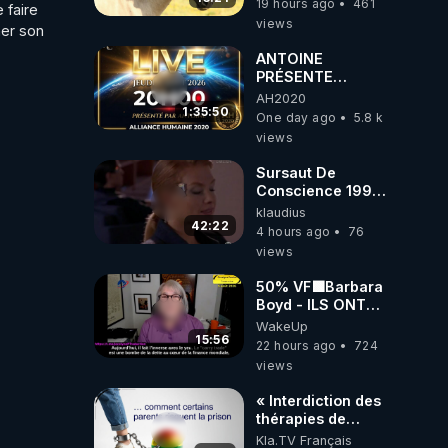
19 hours ago
461
faire 
views
er son 
ANTOINE
PRÉSENTE
AH2020 LE LIVE
AH2020
20H ***DU
1:35:50
One day ago
5.8 k
06/08/2026***
views
Sursaut De
Conscience 1998
- toujours
klaudius
d'actualité ....Au
42:22
4 hours ago
76
Dela Du Réel
views
50% VF🟩Barbara
Boyd - ILS ONT
MENTI SUR TOUT
WakeUp
-Jocelyne
15:56
22 hours ago
724
Traduction
views
« Interdiction des
thérapies de
conversion »
Kla.TV Français