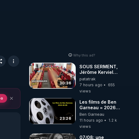
Why this ad?
SOUS SERMENT,
Jérôme Kerviel
balance tout à
patatrak
l'Assemblée !
30:36
7 hours ago
655
views
eo
Les films de Ben
Garneau = 2026-
08-08
Ben Garneau
23:26
11 hours ago
1.2 k
views
07/08: une