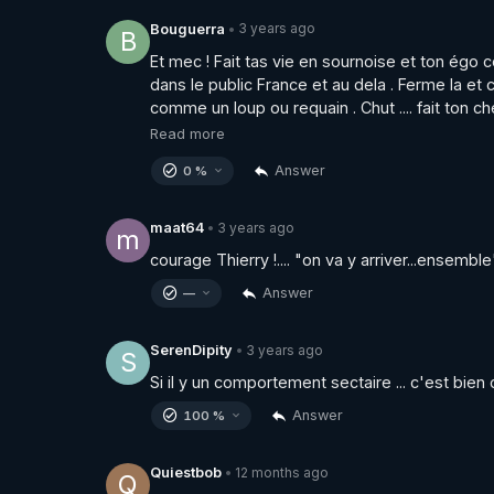
3 years ago
Bouguerra
•
B
Et mec ! Fait tas vie en sournoise et ton égo c
dans le public France et au dela . Ferme la et 
comme un loup ou requain . Chut .... fait ton c
Read more
Answer
0 %
3 years ago
maat64
•
m
courage Thierry !.... "on va y arriver...ensemble"
Answer
—
3 years ago
SerenDipity
•
S
Si il y un comportement sectaire ... c'est bien 
Answer
100 %
12 months ago
Quiestbob
•
Q