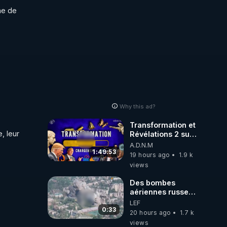
e de 
pdf
Why this ad?
Transformation et
 leur 
Révélations 2 sur
2 - live du
A.D.N.M
07/08/26
1:49:53
19 hours ago
1.9 k
views
Des bombes
aériennes russes
anéantissent les
LEF
centres de
0:33
20 hours ago
1.7 k
contrôle de
views