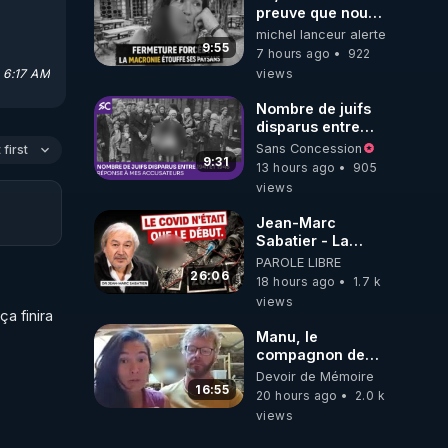
preuve que nous
somme passé en
michel lanceur alerte
absurdie une
9:55
7 hours ago
922
dictature qui veut
, 6:17 AM
views
faire taire ses
opposant !
Nombre de juifs
disparus entre
es qui 
1941 et 1945
Sans Concession
first
(Réponse à mes
9:31
13 hours ago
905
accusateurs)
views
re les 
Jean-Marc
Sabatier - La
Covid-19 n'a été
PAROLE LIBRE
que le début -
26:06
18 hours ago
1.7 k
 
L'ARNm &
views
l'ARNm-aa jusqu
a finira 
où auront-t-il ?
Manu, le
compagnon de
Kyria, raconte sa
Devoir de Mémoire
garde à vue
16:55
20 hours ago
2.0 k
musclée.
views
PARTAGEZ!