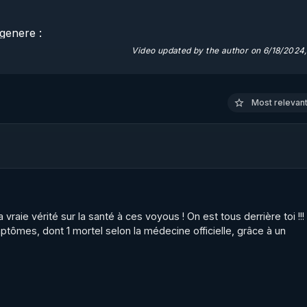
enere : 

Video updated by the author on 6/18/2024
s de lutte contre les dérives sectaires en France? 

véler la réalité de la manipulation sectaire par les organism
Most relevant 
s pour justifier l'existence de ces organismes de lutte cont
CAP LC : L'Etat et la gestion des nouvelles spiritualités : Les
raie vérité sur la santé à ces voyous ! On est tous derrière toi !!! ç
/uploads/2023/12/sectes-les-chiffres.pdf
ymptômes, dont 1 mortel selon la médecine officielle, grâce à un 
dition 2011

nt/uploads/2020/04/secte-non-probleme-2011.pdf