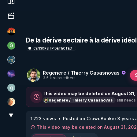
Science, history & spirituality
Culture, media & entertainment
OHM ÉGA MAN
De la dérive sectaire à la dérive idéo
G
Generousbear
CENSORSHIP DETECTED
Réinformation sur le monde
Regenere / Thierry Casasnovas
Devoir de Mémoire
3.5 k subscribers
g
gilo59
This video may be deleted on August 31,
still needs
Regenere / Thierry Casasnovas
La Puce à l'oreille
▼
View More
1 223 views
Posted on CrowdBunker 3 years 
This video may be deleted on August 31, 20