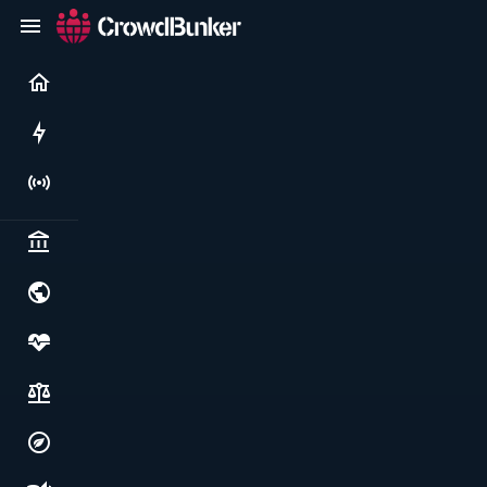
Current
Rushes
Live
Politics & institutions
World & geopolitics
Health, food & wellbeing
Society, justice & freedoms
Economy, environment & technology