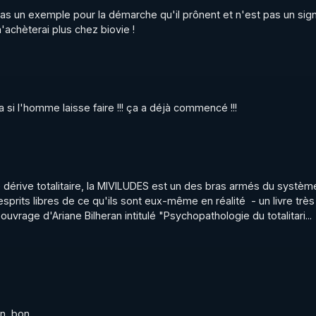
 dans l'intérêt général ? Le cas de l'Unadfi

pas un exemple pour la démarche qu'il prônent et n'est pas un sign
t/uploads/2023/12/brochure-unadfi-caplc-2011.pdf
'achèterai plus chez biovie !
 France Un état des lieux inquiétant

/uploads/2023/12/liberte-conscience-Etat-des-lieux-2013.
a si l'homme laisse faire !!! ça a déjà commencé !!!
ensure et à retrouver sur: 

wbalyCOrwXAtSXA
be : 

érive totalitaire, la MIVILUDES est un des bras armés du système,
esprits libres de ce qu'ils sont eux-même en réalité  - un livre très 
r ouvrage d'Ariane Bilheran intitulé "Psychopathologie du totalitari...
rry.rgnr/
ierrycasasnovas_rgnr
n  bon...