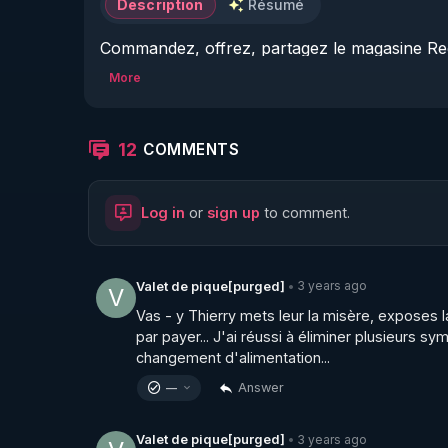
Description
Résumé
Commandez, offrez, partagez le magasine Reg
▶ 
https://boutique.magazine-regenere.fr/
More
Que ce cache t il derrière les institutions dite
Premier volet d'une série de vidéos qui vont ré
12
COMMENTS
sont sensés lutter contre. 

Log in
or
sign up
to comment.
Ou comment le France fabrique-t-elle des secte
sectes aux frais des contribuables ? 

Voici les liens vers les brochures : Publication 
3 years ago
Valet de pique[purged]
•
V
anomalies édition 2007

Vas - y Thierry mets leur la misère, exposes la v
▶ 
https://freedomofconscience.eu/wp-content
par payer... J'ai réussi à éliminer plusieurs s
changement d'alimentation...
Publication CAP LC : sectes un non problème é
Answer
—
▶ 
https://freedomofconscience.eu/wp-conte
3 years ago
Valet de pique[purged]
•