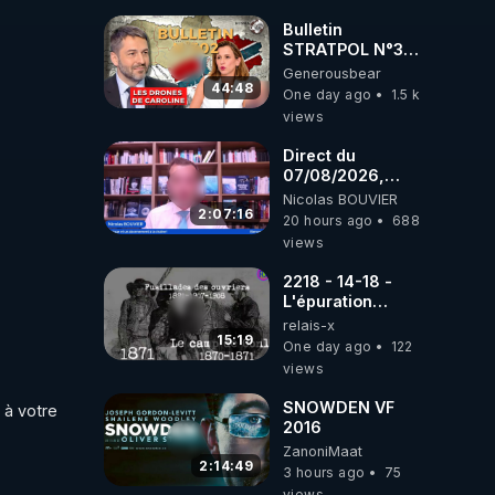
drones de 3
brigades
Bulletin
ukrainienne
STRATPOL N°302.
Armée des
Generousbear
drones, MS-21 en
44:48
One day ago
1.5 k
série, missiles
views
coréens.
07.08.2026.
Direct du
07/08/2026,
présenté par
Nicolas BOUVIER
Nicolas BOUVIER
2:07:16
20 hours ago
688
views
2218 - 14-18 -
L'épuration
républicaine
relais-x
organisée par les
15:19
One day ago
122
frères de la
views
truelle
SNOWDEN VF
à votre 
2016
ZanoniMaat
2:14:49
3 hours ago
75
views