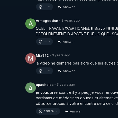
Answer
—
3 years ago
Armageddon
•
A
QUEL TRAVAIL EXCEPTIONNEL !!! Bravo !!!!!!!!!
DETOURNEMENT D ARGENT PUBLIC QUEL SC
Answer
—
3 years ago
Mia972
•
M
la video ne démarre pas alors que les autres 
Answer
—
3 years ago
apachoise
•
a
je vous ai rencontré il y a peu, je vous renouv
partisans de médecines douces et alternatives 
côté....ce procès à votre encontre sera celui 
Answer
100 %