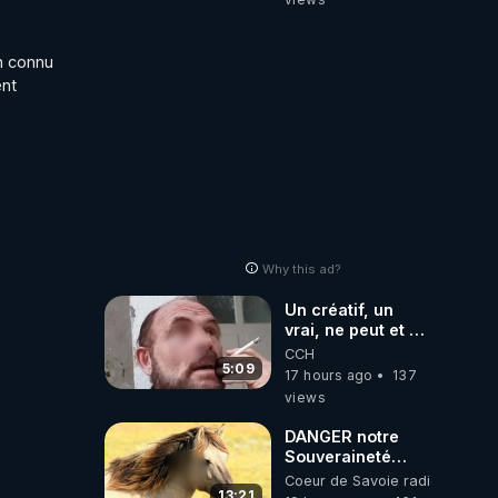
n connu 
nt 
Why this ad?
Un créatif, un
vrai, ne peut et ne
doit pas faire
CCH
appel à
5:09
17 hours ago
137
l'intelligence
views
artificielle
DANGER notre
Souveraineté
Alimentaire est
Coeur de Savoie radioweb TV
attaqué...
13:21