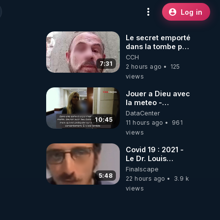
Log in
Le secret emporté
dans la tombe par
le Commandant
CCH
Cousteau le 25
7:31
2 hours ago
125
juin 1997
views
Jouer a Dieu avec
la meteo -
Citoicitoyen
DataCenter
10:45
11 hours ago
961
views
Covid 19 : 2021 -
Le Dr. Louis
Fouché renverse
Finalscape
le plateau de
5:48
22 hours ago
3.9 k
CNews !
views