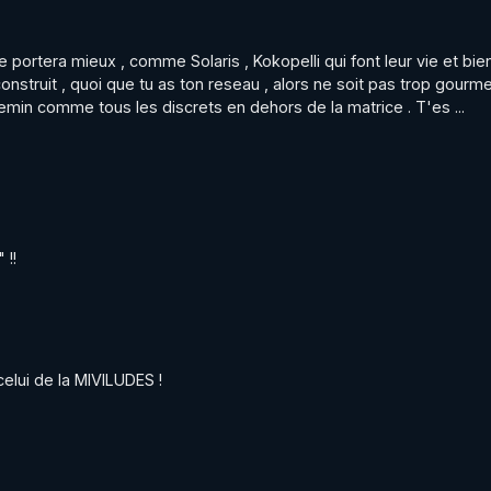
e portera mieux , comme Solaris , Kokopelli qui font leur vie et bie
construit , quoi que tu as ton reseau , alors ne soit pas trop gourme
hemin comme tous les discrets en dehors de la matrice . T'es ...
 !!
celui de la MIVILUDES !