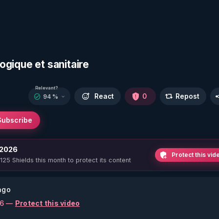
logique et sanitaire
Relevant?
React
0
Repost
94 %
Subscribe
 2026
Protect this vid
 125 Shields this month to protect its content
ago
26 —
Protect this video