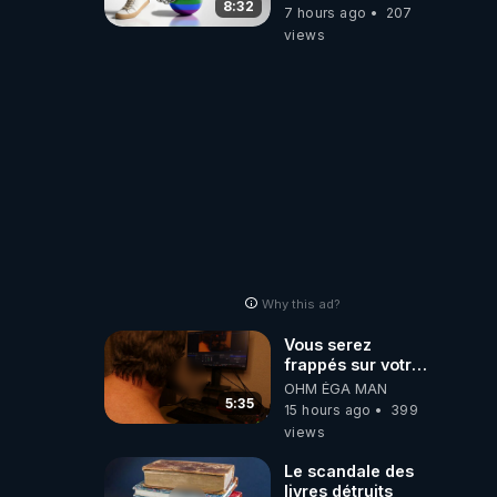
8:32
7 hours ago
207
views
Why this ad?
Vous serez
frappés sur votre
sol européens par
OHM ÉGA MAN
la faute des
5:35
15 hours ago
399
dirigeants qui
views
s'en mettent dans
le nez
Le scandale des
livres détruits