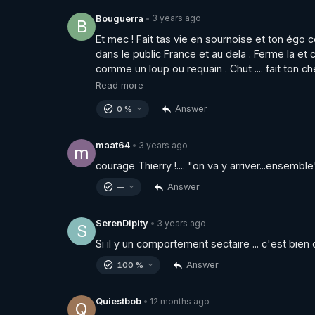
3 years ago
Bouguerra
•
B
Et mec ! Fait tas vie en sournoise et ton égo c
dans le public France et au dela . Ferme la et 
comme un loup ou requain . Chut .... fait ton c
Read more
Answer
0 %
3 years ago
maat64
•
m
courage Thierry !.... "on va y arriver...ensemble"
Answer
—
3 years ago
SerenDipity
•
S
Si il y un comportement sectaire ... c'est bien 
Answer
100 %
12 months ago
Quiestbob
•
Q