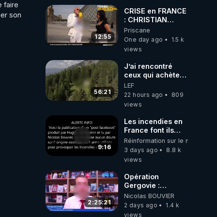
faire 
Haies
CRISE en FRANCE
er son 
: CHRISTIAN
COTTEN FAIT une
Priscane
étrange
12:55
One day ago
1.5 k
découverte
views
J’ai rencontré
ceux qui achètent
des bunkers pour
LEF
survivre à la fin
56:21
22 hours ago
809
du monde
views
Les incendies en
France font ils
partie d' un plan
Réinformation sur le monde
qui aurait débuté
9:16
3 days ago
8.8 k
le 11 septembre
views
2001 ?
Opération
Gergovie :
‪@38resistancegauloise‬
Nicolas BOUVIER
‪@MarionSigautOfficiel‬
2:25:21
2 days ago
1.4 k
‪@gladysriifard5710‬
views