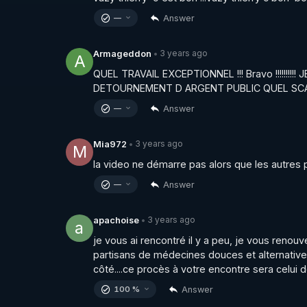
Answer
—
3 years ago
Armageddon
•
A
QUEL TRAVAIL EXCEPTIONNEL !!! Bravo !!!!!!!!!
DETOURNEMENT D ARGENT PUBLIC QUEL SC
Answer
—
3 years ago
Mia972
•
M
la video ne démarre pas alors que les autres 
Answer
—
3 years ago
apachoise
•
a
je vous ai rencontré il y a peu, je vous renouv
partisans de médecines douces et alternatives 
côté....ce procès à votre encontre sera celui 
Answer
100 %