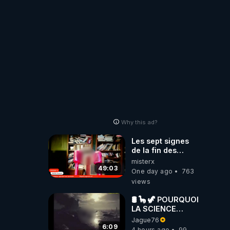
Laëtitia
Why this ad?
Les sept signes
de la fin des
temps selon
misterx
l’intervenant
49:03
One day ago
763
views
🛢 🦕 🦖 POURQUOI
LA SCIENCE
OFFICIELLE NE
Jague76
CONNAÎT-ELLE
6:09
4 hours ago
99