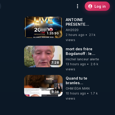
Log in
ANTOINE
PRÉSENTE
AH2020 LE LIVE
AH2020
20H ***DU
1:35:50
2 hours ago
2.1 k
06/08/2026***
views
mort des frère
Bogdanoff : le
mensonge d état
michel lanceur alerte
7:28
13 hours ago
2.6 k
views
Quand tu te
branles
bonhomme tu
OHM ÉGA MAN
émets des ondes
9:36
10 hours ago
1.7 k
ils ont juste omis
views
de t'expliquer