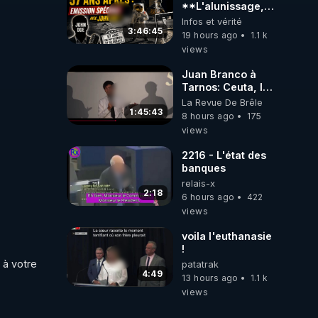
**L'alunissage,
57 ans après :
Infos et vérité
Émission spéciale
3:46:45
19 hours ago
1.1 k
avec John Doe
views
!** 👨 🚀✨
Juan Branco à
Tarnos: Ceuta, le
narcotrafic et le
La Revue De Brêle
pouvoir en France
1:45:43
8 hours ago
175
views
2216 - L'état des
banques
relais-x
2:18
6 hours ago
422
views
voila l'euthanasie
!
à votre 
patatrak
4:49
13 hours ago
1.1 k
views