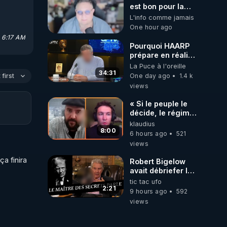
est bon pour la
santé, ils nous
L'info comme jamais
volent l'eau ! 😒🤢
One hour ago
😡
, 6:17 AM
https://odysee.com/@ano
Pourquoi HAARP
prépare en réalité
un CHAOS
La Puce à l'oreille
es qui 
climatique, on
34:31
One day ago
1.4 k
first
répond
views
« Si le peuple le
re les 
décide, le régime
peut tomber
klaudius
demain ! »
8:00
6 hours ago
521
views
 
a finira 
Robert Bigelow
avait débriefer le
pédophile
tic tac ufo
génocidaire de
2:21
9 hours ago
592
donald j trump
views