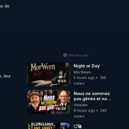
e de 
pdf
Why this ad?
Night or Day
MorWeen
 leur 
5 hours ago
196
6:05
views
Nous ne sommes
pas gênés et nous
n’avons pas
Ghislain
besoin de nous
18:30
6 hours ago
240
excuser ! #jw
views
#jehovah
#collegecentral
🌕🚀