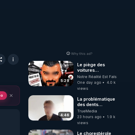
Why this ad?
Le piège des
voitures
électriques se
Notre Réalité Est Falsifiée Et F
referme sur les
5:29
One day ago
4.0 k
usagers !
views
eo
La problématique
des dents
dévitalisées et
TrueMedia
des implants
4:46
23 hours ago
1.9 k
views
Le chorestérole