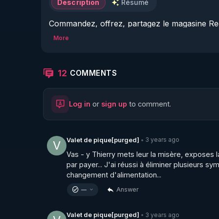
Description
Résumé
Commandez, offrez, partagez le magasine Reg
▶ 
https://boutique.magazine-regenere.fr/
More
Que ce cache t il derrière les institutions dite
Premier volet d'une série de vidéos qui vont ré
12
COMMENTS
sont sensés lutter contre. 

Log in
or
sign up
to comment.
Ou comment le France fabrique-t-elle des secte
sectes aux frais des contribuables ? 

Voici les liens vers les brochures : Publication 
3 years ago
Valet de pique[purged]
•
V
anomalies édition 2007

Vas - y Thierry mets leur la misère, exposes la v
▶ 
https://freedomofconscience.eu/wp-content
par payer... J'ai réussi à éliminer plusieurs s
changement d'alimentation...
Publication CAP LC : sectes un non problème é
Answer
—
▶ 
https://freedomofconscience.eu/wp-conte
3 years ago
Valet de pique[purged]
•