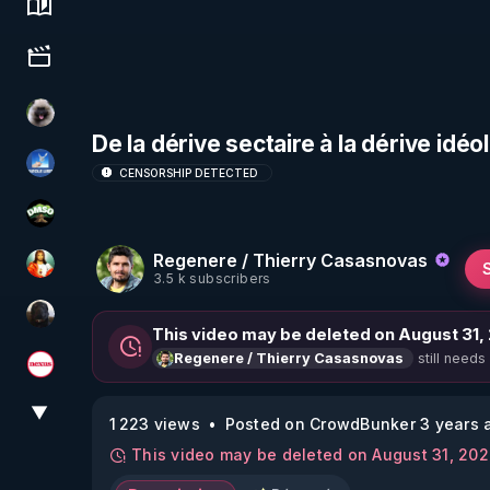
Science, history & spirituality
Culture, media & entertainment
Priscane
De la dérive sectaire à la dérive idéo
PAROLE LIBRE
CENSORSHIP DETECTED
DMSO pour TOUS
Regenere / Thierry Casasnovas
L'autre son de cloche
3.5 k subscribers
TrueMedia
This video may be deleted on August 31,
still needs
Regenere / Thierry Casasnovas
Magazine Nexus
▼
View More
1 223 views
Posted on CrowdBunker 3 years 
This video may be deleted on August 31, 20