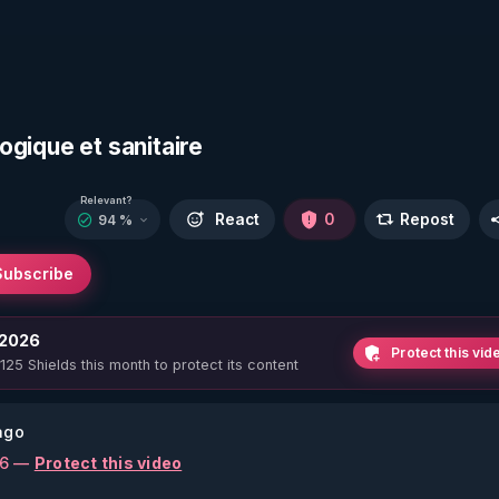
logique et sanitaire
Relevant?
React
0
Repost
94 %
Subscribe
 2026
Protect this vid
 125 Shields this month to protect its content
ago
26 —
Protect this video