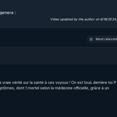
enere : 

Video updated by the author on 6/18/2024
s de lutte contre les dérives sectaires en France? 

véler la réalité de la manipulation sectaire par les organism
Most relevant 
s pour justifier l'existence de ces organismes de lutte cont
CAP LC : L'Etat et la gestion des nouvelles spiritualités : Les
raie vérité sur la santé à ces voyous ! On est tous derrière toi !!! ç
/uploads/2023/12/sectes-les-chiffres.pdf
ymptômes, dont 1 mortel selon la médecine officielle, grâce à un 
dition 2011

nt/uploads/2020/04/secte-non-probleme-2011.pdf