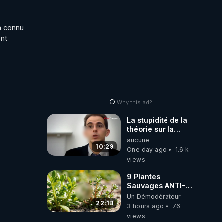
n connu 
nt 
Why this ad?
La stupidité de la
théorie sur la
responsabilité de
aucune
l’homme
10:29
One day ago
1.6 k
concernant le
views
dioxyde de
carbone.
9 Plantes
Sauvages ANTI-
FAMINE: ces
Un Démodérateur
Ressources
22:18
3 hours ago
76
NUTRITIVES&MéDICINALES
views
JARDIN&des