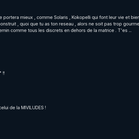
e portera mieux , comme Solaris , Kokopelli qui font leur vie et bie
construit , quoi que tu as ton reseau , alors ne soit pas trop gourme
hemin comme tous les discrets en dehors de la matrice . T'es ...
 !!
celui de la MIVILUDES !