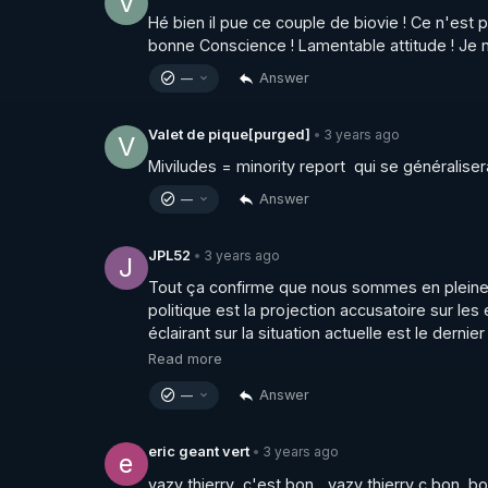
V
Publication CAP LC : les fonds publics sont-ils
Hé bien il pue ce couple de biovie ! Ce n'est 
▶ 
https://freedomofconscience.eu/wp-conten
bonne Conscience ! Lamentable attitude ! Je n
Answer
—
Publication CAP LC : Liberté de Conscience en
▶ 
https://freedomofconscience.eu/wp-content
3 years ago
Valet de pique[purged]
•
V
Miviludes = minority report  qui se généraliser
Vidéo à télécharger et re uploader en cas de c
Answer
—
▶ 
https://crowdbunker.com/@UCbwkSuFm
3 years ago
JPL52
•
J
Le podcast " Numero Uno" censuré sur Youtu
Tout ça confirme que nous sommes en pleine d
▶ 
https://crowdbunker.com/v/ur5jmApmEEw
politique est la projection accusatoire sur les 
________________

éclairant sur la situation actuelle est le dernie
Read more
▶ Telegram : 
https://t.me/rgnr_fr
Answer
—
▶ Facebook : 
https://www.facebook.com/thie
▶ Instagram  : 
https://www.instagram.com/Th
▶Twitter : 
https://twitter.com/thierrycas
3 years ago
eric geant vert
•
e
vazy thierry  c'est bon ...vazy thierry c bon  bo