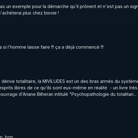
 dans l'intérêt général ? Le cas de l'Unadfi

pas un exemple pour la démarche qu'il prônent et n'est pas un sign
t/uploads/2023/12/brochure-unadfi-caplc-2011.pdf
'achèterai plus chez biovie !
 France Un état des lieux inquiétant

/uploads/2023/12/liberte-conscience-Etat-des-lieux-2013.
a si l'homme laisse faire !!! ça a déjà commencé !!!
ensure et à retrouver sur: 

wbalyCOrwXAtSXA
be : 

érive totalitaire, la MIVILUDES est un des bras armés du système,
esprits libres de ce qu'ils sont eux-même en réalité  - un livre très 
r ouvrage d'Ariane Bilheran intitulé "Psychopathologie du totalitari...
rry.rgnr/
ierrycasasnovas_rgnr
n  bon...