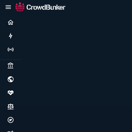
Current
Rushes
Live
Politics & institutions
World & geopolitics
Health, food & wellbeing
Society, justice & freedoms
Economy, environment & technology