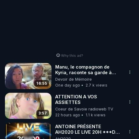
Why this ad?
Manu, le compagnon de
Kyria, raconte sa garde à
vue musclée. PARTAGEZ!
Devoir de Mémoire
16:55
One day ago
2.7 k views
ATTENTION A VOS
ASSIETTES
Coeur de Savoie radioweb TV
3:57
22 hours ago
1.1 k views
ANTOINE PRÉSENTE
AH2020 LE LIVE 20H ***DU
06/08/2026***
AH2020