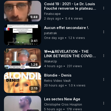
Covid 19 : 2021 - Le Dr. Louis
▶ 30 jours gratuit sur l’application de méditation et 
Fouché renverse le plateau
de CNews !
Finalscape
de bien-être ENVOL :

5:48
2 days ago
5.4 k views
Rendez-vous sur 
https://www.envol.app/code
 avec 
le code : REGENERE
Aucun effet secondaire !.
patatrak
One day ago
1.2 k views
3:41
🚨👀⚠️REVELATION - THE
LINK BETWEEN THE COVID
VACCINE AND CANCER -LIEN
WakeUp
VACCIN COVID ET CANCER
1:26
4 hours ago
231 views
Blondie - Denis
Retro Video Vault
20 hours ago
1.0 k views
2:15
Les sectes New Age
Christophe Cros Houplon
5 hours ago
178 views