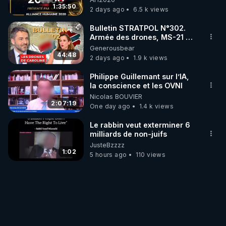
1:35:50
2 days ago
6.5 k views
Bulletin STRATPOL N°302.
Armée des drones, MS-21 en
série, missiles coréens.
Generousbear
07.08.2026.
44:48
2 days ago
1.9 k views
Philippe Guillemant sur l’IA,
la conscience et les OVNI
Nicolas BOUVIER
2:07:19
One day ago
1.4 k views
Le rabbin veut exterminer 6
milliards de non-juifs
JusteBzzzz
1:02
5 hours ago
110 views