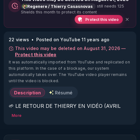
still needs 125
Regenere / Thierry Casasnovas
Shields this month to protect its content
Protect this video
22 views
Posted on YouTube 11 years ago
This video may be deleted on August 31, 2026 —
Protect this video
It was automatically imported from YouTube and replicated on
this platform.
In the case of a blockage, our system
automatically takes over. The YouTube video player remains
until the video is blocked.
Description
Résumé
🌱 LE RETOUR DE THIERRY EN VIDÉO (AVRIL 
2022)!

More
Découvrez la saison 2 des vidéos sur le nouveau 
https://www.rgnr.fr/presentation.html