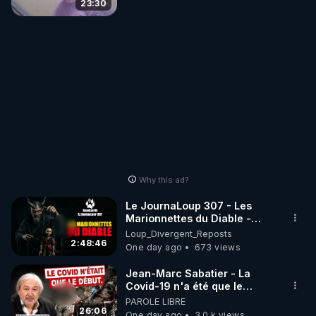
23:30
Why this ad?
Le JournaLoup 307 - Les
Marionnettes du Diable -
Loup Divergent 2026.08.07
Loup_Divergent_Reposts
2:48:46
One day ago
673 views
Jean-Marc Sabatier - La
Covid-19 n'a été que le
début - L'ARNm & l'ARNm-aa
PAROLE LIBRE
jusqu où auront-t-il ?
26:06
One day ago
3.0 k views