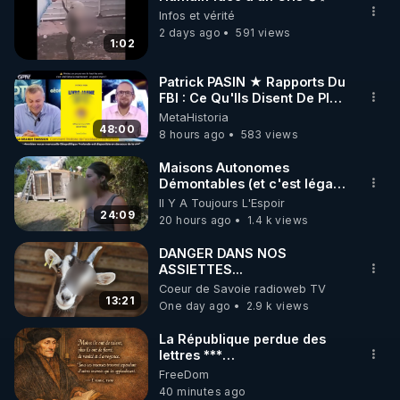
🌱 INSTAGRAM

Infos et vérité
2 days ago
591 views
1:02
https://www.instagram.com/rdlr_thierrycasasnovas/
http://rgnr.li/instagram
Patrick PASIN ★ Rapports Du
FBI : Ce Qu'Ils Disent De Plus
Grave Sur Hitler
MetaHistoria
🌱 LA NEWSLETTER

48:00
8 hours ago
583 views
Pour ne pas rater l’actualité RGNR (stages, 
Maisons Autonomes
Démontables (et c'est légal).
http://rgnr.li/news
Visite éco village en
Il Y A Toujours L'Espoir
Bretagne
24:09
20 hours ago
1.4 k views
🌱 VIDÉOS NON CENSURÉES SUR ODYSEE 

Toutes les vidéos Youtube sont aussi sur la 
DANGER DANS NOS
ASSIETTES...
Coeur de Savoie radioweb TV
http://rgnr.li/odysee
13:21
One day ago
2.9 k views
🌱 LES STAGES EN PRÉSENTIEL

La République perdue des
lettres ***
https://www.aubedigitale.com/la-
FreeDom
http://rgnr.li/stages
republique-perdue-des-
40 minutes ago