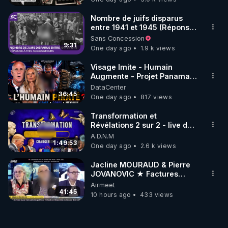
Nombre de juifs disparus
entre 1941 et 1945 (Réponse
à mes accusateurs)
Sans Concession
9:31
One day ago
1.9 k views
Visage Imite - Humain
Augmente - Projet Panama
AI - Bienvenue dans la
DataCenter
dystopie - Mazikeen
36:45
One day ago
817 views
Transformation et
Révélations 2 sur 2 - live du
07/08/26
A.D.N.M
1:49:53
One day ago
2.6 k views
Jacline MOURAUD & Pierre
JOVANOVIC ★ Factures
Impayées : Où Est Passé Le
Airmeet
Pognon ?
41:45
10 hours ago
433 views