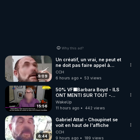
Why this ad?
Un créatif, un vrai, ne peut et
ne doit pas faire appel à
l'intelligence artificielle
CCH
5:09
6 hours ago
53 views
50% VF🟩Barbara Boyd - ILS
ONT MENTI SUR TOUT -
Jocelyne Traduction
WakeUp
15:56
11 hours ago
442 views
Gabriel Attal - Choupinet se
voit en haut de l'affiche
CCH
6:44
9 hours ago
189 views