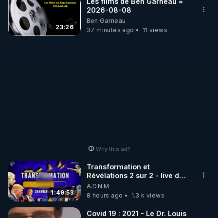
Les films de Ben Garneau =
2026-08-08
Ben Garneau
23:26
37 minutes ago
11 views
Why this ad?
Transformation et
Révélations 2 sur 2 - live du
07/08/26
A.D.N.M
1:49:53
8 hours ago
1.3 k views
Covid 19 : 2021 - Le Dr. Louis