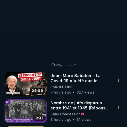
Why this ad?
Jean-Marc Sabatier - La
Covid-19 n'a été que le
début - L'ARN messager
PAROLE LIBRE
jusqu où ira-t-il ?
26:06
7 hours ago
327 views
Nombre de juifs disparus
entre 1941 et 1945 (Réponse
à mes accusateurs)
Sans Concession
9:31
3 hours ago
31 views