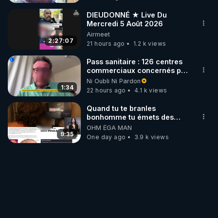
DIEUDONNÉ ★ Live Du
Mercredi 5 Août 2026
Airmeet
2:27:07
21 hours ago
1.2 k views
Pass sanitaire : 126 centres
commerciaux concernés par
l'obligation dans toute la
Ni Oubli Ni Pardon
France
1:34
22 hours ago
4.1 k views
Quand tu te branles
bonhomme tu émets des
ondes ils ont juste omis de
OHM ÉGA MAN
t'expliquer
9:35
One day ago
3.9 k views