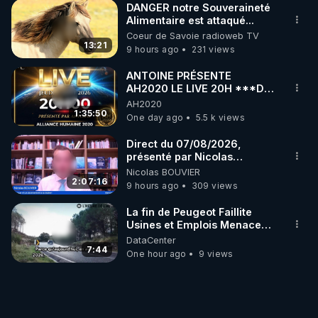
DANGER notre Souveraineté
Alimentaire est attaqué...
Coeur de Savoie radioweb TV
13:21
9 hours ago
231 views
ANTOINE PRÉSENTE
AH2020 LE LIVE 20H ***DU
06/08/2026***
AH2020
1:35:50
One day ago
5.5 k views
Direct du 07/08/2026,
présenté par Nicolas
BOUVIER
Nicolas BOUVIER
2:07:16
9 hours ago
309 views
La fin de Peugeot Faillite
Usines et Emplois Menacees
- L'heure de l'auto
DataCenter
7:44
One hour ago
9 views