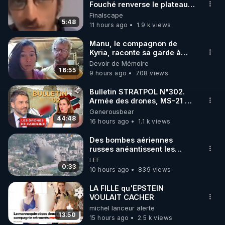
Fouché renverse le plateau
de CNews !
Finalscape
5:48
11 hours ago
1.9 k views
Manu, le compagnon de
Kyria, raconte sa garde à
vue musclée. PARTAGEZ!
Devoir de Mémoire
16:55
9 hours ago
708 views
Bulletin STRATPOL N°302.
Armée des drones, MS-21 en
série, missiles coréens.
Generousbear
07.08.2026.
44:48
16 hours ago
1.1 k views
Des bombes aériennes
russes anéantissent les
centres de contrôle de
LEF
drones de 3 brigades
0:33
10 hours ago
839 views
ukrainienne
LA FILLE qu'EPSTEIN
VOULAIT CACHER
michel lanceur alerte
13:50
15 hours ago
2.5 k views