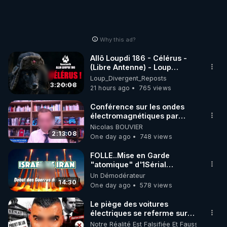
Why this ad?
Allô Loupdi 186 - Célérus -
(Libre Antenne) - Loup
Divergent 2026.08.06
Loup_Divergent_Reposts
3:20:08
21 hours ago
765 views
Conférence sur les ondes
électromagnétiques par
Grégoire Caustru et Bart de
Nicolas BOUVIER
Wever !
2:13:08
One day ago
748 views
FOLLE..Mise en Garde
"atomique" d'1Sérial
Lanceur d'ALERTES
Un Démodérateur
combinant
14:30
One day ago
578 views
"Théories"&"Faits
Accomplis"
Le piège des voitures
électriques se referme sur
les usagers !
Notre Réalité Est Falsifiée Et Fausse