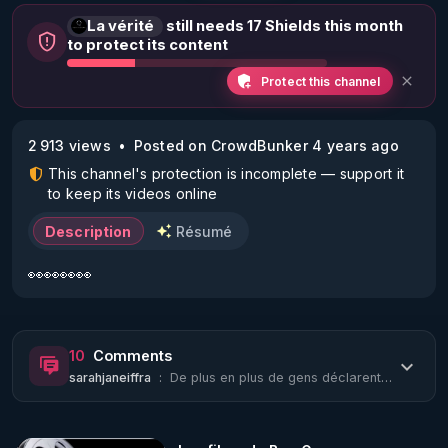
La vérité
still needs 17 Shields this month
to protect its content
Protect this channel
2 913 views
Posted on CrowdBunker 4 years ago
This channel's protection is incomplete — support it
to keep its videos online
Description
Résumé
👀👀👀👀
10
Comments
sarahjaneiffra
:
De plus en plus de gens déclarent le décès soudain de proches...