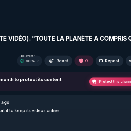
TTE VIDÉO). "TOUTE LA PLANÈTE A COMPRIS Q
Relevant?
React
0
Repost
98 %
s month to protect its content
Protect this chann
 ago
t it to keep its videos online