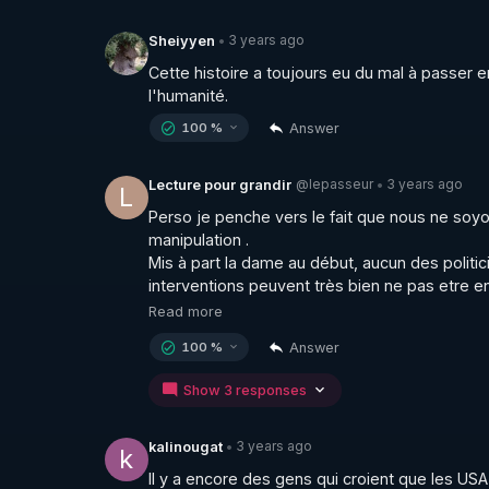
3 years ago
Sheiyyen
•
Cette histoire a toujours eu du mal à passer en
l'humanité.
Answer
100 %
@lepasseur
3 years ago
Lecture pour grandir
•
L
Perso je penche vers le fait que nous ne soyon
manipulation .

Mis à part la dame au début, aucun des politic
interventions peuvent très bien ne pas etre en 
Read more
Answer
100 %
Show 3 responses
3 years ago
kalinougat
•
k
Il y a encore des gens qui croient que les USA