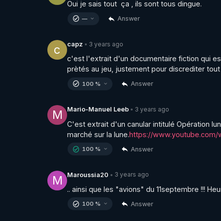
Oui je sais tout  ça , ils sont tous dingue.
Answer
—
3 years ago
capz
•
c
c'est l'extrait d'un documentaire fiction qui e
prètés au jeu, justement pour discrediter tout
Answer
100 %
3 years ago
Mario-Manuel Leeb
•
M
C'est extrait d'un canular intitulé Opération lu
marché sur la lune.
https://www.youtube.com
Answer
100 %
3 years ago
Maroussia20
•
M
.. ainsi que les "avions" du 11septembre !!! He
Answer
100 %