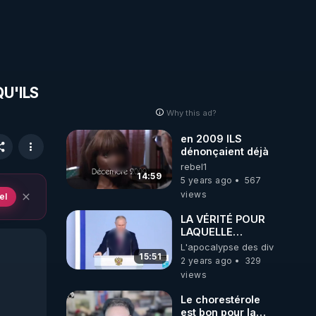
U'ILS
Why this ad?
en 2009 ILS
dénonçaient déjà
rebel1
14:59
5 years ago
567
views
el
LA VÉRITÉ POUR
LAQUELLE
L'OCCIDENT
L'apocalypse des divulgations
VEUT DÉTRUIRE
15:51
2 years ago
329
LA RUSSIE
views
Le chorestérole
est bon pour la