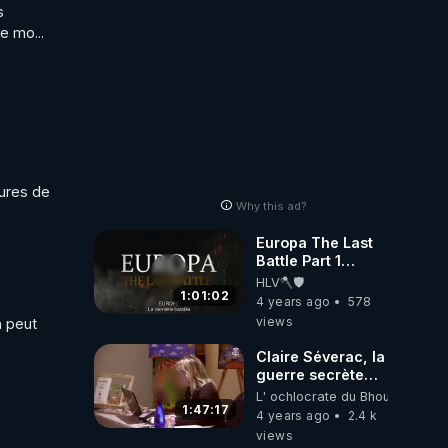
 
e mo...
ures de 
Why this ad?
Europa The Last
Battle Part 1
VOSTFR
HLV🪓🛡️
1:01:02
4 years ago
578
views
 peut 
Claire Séverac, la
guerre secrète
contre les
L' ochlocrate du Bhoutan
peuples. (Nice)
1:47:17
4 years ago
2.4 k
views