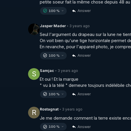
petite soeur fait la même chose depuis 48 au
Answer
100 %
3 years ago
Jasper Mader
•
Seul l'argument du drapeau sur la lune ne tient 
On voit bien qu'une tige horizontale permet d
En revanche, pour l'appareil photo, je compre
Answer
100 %
3 years ago
Samjac
•
S
Et oui ! Et la marque 

" vu à la télé " demeure toujours indélébile che
Answer
100 %
3 years ago
Rostagnat
•
R
Je me demande comment la terre existe encor
Answer
100 %