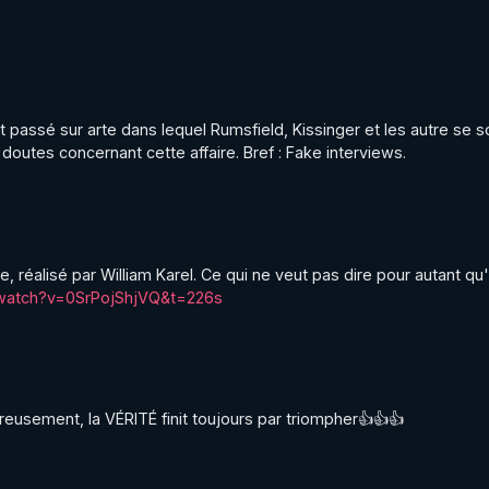
st passé sur arte dans lequel Rumsfield, Kissinger et les autre se so
 doutes concernant cette affaire. Bref : Fake interviews.
ne, réalisé par William Karel. Ce qui ne veut pas dire pour autant qu'o
/watch?v=0SrPojShjVQ&t=226s
ureusement, la VÉRITÉ finit toujours par triompher👍👍👍