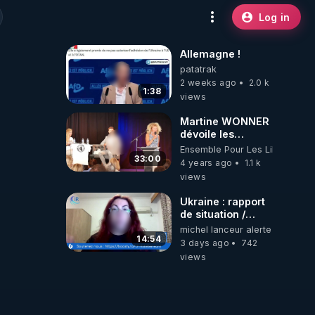
Log in
Allemagne !
patatrak
2 weeks ago
2.0 k
1:38
views
Martine WONNER
dévoile les
coulisses de son
Ensemble Pour Les Libertés
mandat
33:00
4 years ago
1.1 k
views
Ukraine : rapport
de situation /
Sitrep au
michel lanceur alerte
02/08/2026
14:54
3 days ago
742
views