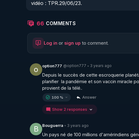
vidéo : TPR.29/06/23.
66
COMMENTS
Log in
or
sign up
to comment.
@option777
3 years ago
option777
•
o
Depuis le succès de cette escroquerie planétair
planifier  la pandémie et son vaccin miracle 
provient de la télé..
Answer
100 %
Show 2 responses
3 years ago
Bouguerra
•
B
Un pays né de 100 millions d'amérindiens géno