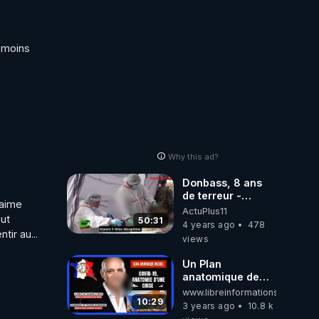
 moins 
Why this ad?
Donbass, 8 ans
de terreur -
aime 
Complémentaire
ActuPlus11
ut 
au reportage
50:31
4 years ago
478
ir au...
d'Anne-Laure
views
Bonnel VostFR
Un Plan
anatomique de
Dépopulation qui
www.libreinformations.be
ne fait plus aucun
10:29
3 years ago
10.8 k
do