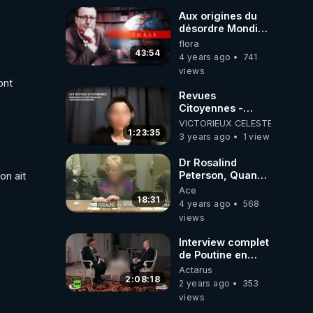
Aux origines du
désordre Mondial
- Synthèse des
flora
travaux de Pierre
43:54
4 years ago
741
Hillard
views
nt 
Revues
Citoyennes -
Valerie Bugault
VICTORIEUX CELESTE
1:23:35
3 years ago
1 view
Dr Rosalind
Peterson, Quand
n ait 
les chemtrails &
Ace
HAARP étaient
18:31
4 years ago
568
débattus aux
views
Nations Unies
(09-2007)
Interview complet
de Poutine en
Français
Actarus
2:08:18
2 years ago
353
views