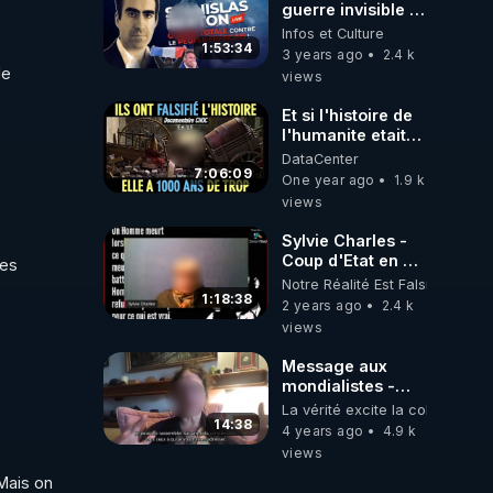
guerre invisible et
combattre
Infos et Culture
l'empire du
1:53:34
3 years ago
2.4 k
mensonge – Avec
e 
views
Stanislas Berton
Et si l'histoire de
l'humanite etait
aussi une
DataCenter
incroyable
7:06:09
One year ago
1.9 k
manipulation -
views
Recentisme
Fomenko Tartarie
Sylvie Charles -
Coup d'Etat en col
es 
blanc "
Notre Réalité Est Falsifiée Et F
CORRUPTION
1:18:38
2 years ago
2.4 k
INTÉGRALE DE
views
L'ÉTAT FRANÇAIS
Message aux
mondialistes -
Laura Eisenhower
La vérité excite la colère
14:38
4 years ago
4.9 k
views
Mais on 