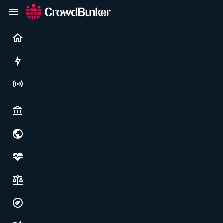
Current
Rushes
Live
Politics & institutions
World & geopolitics
Health, food & wellbeing
Society, justice & freedoms
Economy, environment & technology