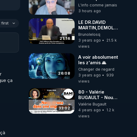
santé, ils nous
L'info comme jamais
volent l'eau ! 😒🤢
3 hours ago
😡
https://odysee.com/@ano
LE DR.DAVID
first
MARTIN,DEMOLIT
À L'EXPLOSIF
Brunolelosq
L'HISTOIRE DU
21:16
3 years ago
21.5 k
COVID,AU
views
PARLEMENT
EUROPÉEN,
A voir absolument
DEPUIS 1990 💥💥
les z'amis 🙏
Changer de regard
26:08
 
3 years ago
939
que ça 
views
80 - Valérie
BUGAULT - Nous
vivons dans une
Valérie Bugault
imposture - BAM
33:02
4 years ago
1.2 k
16 juin 2022
views
çà 