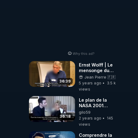
Why this ad?
Ernst Wolff | Le
mensonge du
Covid
😎 Jean Pierre 🇫🇷
36:39
5 years ago
3.5 k
views
Le plan de la
NASA 2001
(Bilderberg) pour
gilo59
s'attaquer à
36:18
2 years ago
145
l'ensemble de la
views
pop° 2025 -
Deborah Tavarez
Comprendre la