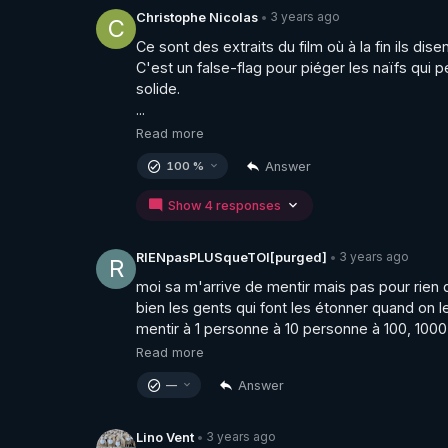
3 years ago
Christophe Nicolas
•
C
Ce sont des extraits du film où à la fin ils disen
C'est un false-flag pour piéger les naïfs qui 
solide.

...
Read more
Answer
100 %
Show 4 responses
3 years ago
RIENpasPLUSqueTOI[purged]
•
R
moi sa m'arrive de mentir mais pas pour rien 
bien les gents qui font les étonner quand on l
mentir à 1 personne à 10 personne à 100, 1000 
Read more
Answer
—
3 years ago
Lino Vent
•