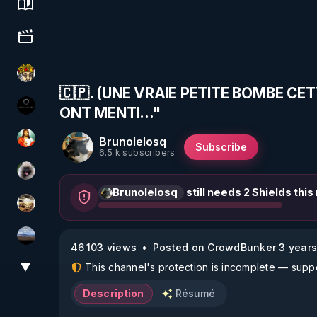
Science, history & spirituality
Culture, media & entertainment
Textes Sacrés & Maîtres Spirituels
🇨🇵. (UNE VRAIE PETITE BOMBE CE
ONT MENTI..."
La vérité
Brunolelosq
L'autre son de cloche
Subscribe
6.5 k subscribers
Priscane
Brunolelosq
still needs 2 Shields thi
patatrak
michel lanceur alerte
46 103 views
Posted on CrowdBunker 3 years
▼
This channel's protection is incomplete — suppor
View More
Description
Résumé