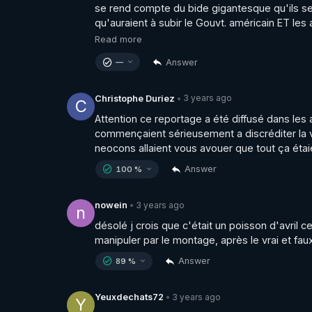
se rend compte du bide gigantesque qu'ils se 
qu'auraient à subir le Gouvt. américain ET les
Read more
Answer
—
3 years ago
Christophe Duriez
•
C
Attention ce reportage a été diffusé dans les a
commençaient sérieusement a discréditer la ver
neocons allaient vous avouer que tout ça étai
Answer
100 %
3 years ago
nowein
•
n
désolé j crois que c'était un poisson d'avril ce
manipuler par le montage, après le vrai et fa
Answer
89 %
3 years ago
Yeuxdechats72
•
Y