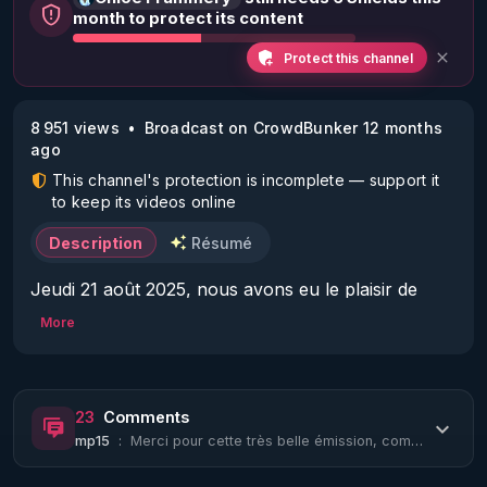
month to protect its content
Protect this channel
8 951 views
Broadcast on CrowdBunker 12 months
ago
This channel's protection is incomplete — support it
to keep its videos online
Description
Résumé
Jeudi 21 août 2025, nous avons eu le plaisir de 
recevoir EN DIRECT Maître Carlo Alberto Brusa 
More
pour cette  41ème émission. Me Carlo Brusa est 
avocat à la Cour de Paris, il est aussi conférencier, 
écrivain et comédien.

23
Comments
mp15
:
Merci pour cette très belle émission, comme toujours. Superbe la chanson de Fran...
Au cours de sa carrière, il a défendu plusieurs 
personnalités du sport, comme Zinédine 