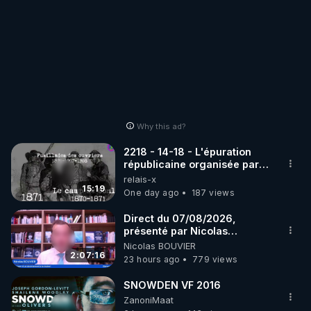
• Chaîne publique : 
https://fulllifechannel.com/channel/JeanJacquesCr
evecoeur
• Site officiel : 
https://jeanjacquescrevecoeur.com
• Solidarita : 
https://solidarita.net
• Odysee : 
https://odysee.com/@Jean-Jacques-
Crevecoeur:f
Why this ad?
• DLive : 
https://dlive.tv/J-Jacques.Crevecoeur
• Crowdbunker : 
https://crowdbunker.com/@jean-
2218 - 14-18 - L'épuration
jacques-crevecoeur
républicaine organisée par
les frères de la truelle
relais-x
15:19
One day ago
187 views
👉 CHLOÉ FRAMMERY

• Site officiel : 
https://chloeframmery.ch
Direct du 07/08/2026,
• Crowdbunker : 
présenté par Nicolas
BOUVIER
https://crowdbunker.com/@ChloeFrammery
Nicolas BOUVIER
2:07:16
23 hours ago
779 views
• Odysee : 
https://odysee.com/@Chloe_F:b
• Rumble : 
https://rumble.com/user/ChloeFra
SNOWDEN VF 2016
• Facebook : 
ZanoniMaat