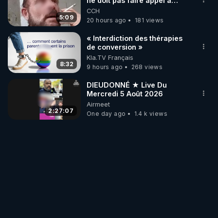
ne doit pas faire appel à
https://www.youtube.com/@ChaineEntoutefranchis
l'intelligence artificielle
CCH
5:09
e
20 hours ago
181 views
• Telegram - canal d'info : 
https://t.me/amelie_paul
« Interdiction des thérapies
de conversion »
👉 Générique de fin

Kla.TV Français
8:32
Francis Lalanne – Les gens comme nous (la gente 
9 hours ago
268 views
DIEUDONNÉ ★ Live Du
https://odysee.com/@francesoir:2/Francis_Lalanne
Mercredi 5 Août 2026
_-_Les_gens_comme_nous:5
Airmeet
2:27:07
One day ago
1.4 k views
👉 Sources : 
https://chloeframmery.ch/liberez-
linfo-n41