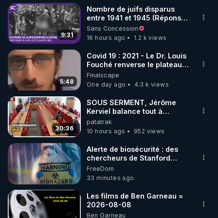
Nombre de juifs disparus
entre 1941 et 1945 (Réponse
https://reaction19.fr/
à mes accusateurs)
Sans Concession
9:31
16 hours ago
1.2 k views
https://m.youtube.com/@Reaction19WebTV
Covid 19 : 2021 - Le Dr. Louis
Fouché renverse le plateau
https://www.facebook.com/share/1Espj86QSe/
de CNews !
Finalscape
5:48
One day ago
4.3 k views
👉 Son livre « Pour un lendemain, sans libertés 
SOUS SERMENT, Jérôme
Kerviel balance tout à
https://www.cultura.com/p-pour-un-lendemain-
l'Assemblée !
patatrak
sans-libertes-volees-ne-doutez-jamais-qu-une-
30:36
10 hours ago
952 views
minorite-de-citoyens-refractaires-e-
9782813229595.html
Alerte de biosécurité : des
chercheurs de Stanford
utilisent l’IA pour concevoir
FreeDom
16 virus ***
33 minutes ago
0:00
https://www.aubedigitale.com/alerte-
de-biosecurite-des-
0:40
Les films de Ben Garneau =
chercheurs-de-stanford-
2026-08-08
16:28
 Présentation et intervention de Maître Carlo-
utilisent-lia-pour-concevoir-
Ben Garneau