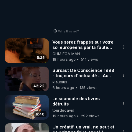
• Odysee : 
https://odysee.com/@LeLibrePenseur.org:2
• Rumble : 
https://rumble.com/user/SalimLaibiLLP
• Twitter (X) : 
https://twitter.com/LLP_Le_Vrai
• Telegram - canal d'info : 
Why this ad?
https://t.me/Salim_Laibi_LLP
Vous serez frappés sur votre
sol européens par la faute
👉 AMÉLIE PAUL

des dirigeants qui s'en
OHM ÉGA MAN
mettent dans le nez
5:35
• Tous ses liens : 
http://ameliepaul.com
18 hours ago
511 views
• Crowdbunker : 
Sursaut De Conscience 1998
https://crowdbunker.com/@Amelie_Paul
- toujours d'actualité ....Au
• Facebook : 
Dela Du Réel
klaudius
42:22
https://www.facebook.com/ameliepaulfanpage
6 hours ago
135 views
• Odysee : 
https://odysee.com/@ameliepaul
Le scandale des livres
• Rumble : 
https://rumble.com/user/ameliepaul
détruits
• Twitter : 
https://twitter.com/Amelie_Paul
tourdedavid
6:40
• Youtube : 
19 hours ago
292 views
https://www.youtube.com/@AmeliePaulVerite
Un créatif, un vrai, ne peut et
• Youtube : 