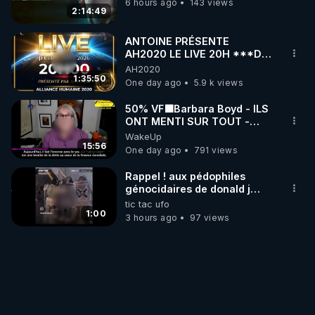
https://www.facebook.com/chloe.fra.9
6 hours ago
143 views
2:14:49
https://www.facebook.com/ChloeFrammery
ANTOINE PRÉSENTE
• Instagram : 
AH2020 LE LIVE 20H ***DU
06/08/2026***
https://www.instagram.com/chloe_frammery
AH2020
1:35:50
One day ago
5.9 k views
• Twitter (X) : 
https://twitter.com/FrammeryChloe
• VK : 
https://m.vk.com/id665557322
50% VF🟩Barbara Boyd - ILS
• Telegram - canal d’info : 
ONT MENTI SUR TOUT -
Jocelyne Traduction
https://t.me/chloefinfosofficiel
WakeUp
15:56
One day ago
791 views
👉 SALIM LAÏBI

Rappel ! aux pédophiles
• Blog Le libre Penseur : 
génocidaires de donald j
trump et ses supporters
https://www.lelibrepenseur.org
tic tac ufo
trumpistes 424et 666.
1:00
3 hours ago
97 views
• Facebook : 
https://www.facebook.com/lelibre.penseur.1
• Facebook : 
https://www.facebook.com/LeLibrePenseur.org
• Crowdbunker : 
https://crowdbunker.com/@leLibrePenseurOrg