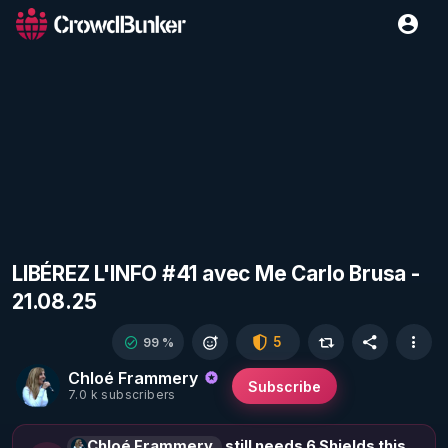
LIBÉREZ L'INFO #41 avec Me Carlo Brusa -
21.08.25
5
99 %
Chloé Frammery
Subscribe
7.0 k subscribers
Chloé Frammery
still needs 6 Shields this