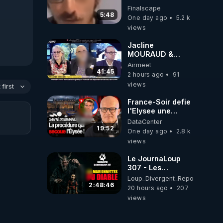
Fouché renverse
Finalscape
le plateau de
5:48
One day ago
5.2 k
CNews !
views
Jacline
MOURAUD &
Pierre
Airmeet
JOVANOVIC ★
41:45
2 hours ago
91
Factures
views
first
Impayées : Où Est
Passé Le Pognon
France-Soir defie
?
l'Elysee une
procedure inedite
DataCenter
sur la sante du
19:52
One day ago
2.8 k
president - Nexus
views
Le JournaLoup
307 - Les
Marionnettes du
Loup_Divergent_Reposts
Diable - Loup
2:48:46
20 hours ago
207
Divergent
views
2026.08.07