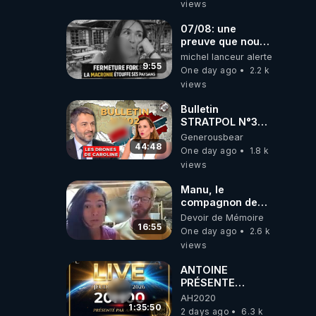
views
07/08: une
preuve que nous
somme passé en
michel lanceur alerte
absurdie une
9:55
One day ago
2.2 k
dictature qui veut
views
faire taire ses
opposant !
Bulletin
STRATPOL N°302.
Armée des
Generousbear
drones, MS-21 en
44:48
One day ago
1.8 k
série, missiles
views
coréens.
07.08.2026.
Manu, le
compagnon de
Kyria, raconte sa
Devoir de Mémoire
garde à vue
16:55
One day ago
2.6 k
musclée.
views
PARTAGEZ!
ANTOINE
PRÉSENTE
AH2020 LE LIVE
AH2020
20H ***DU
1:35:50
2 days ago
6.3 k