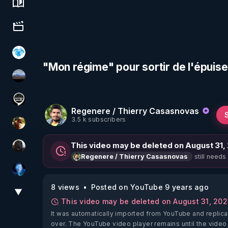
Science, history & spirituality
Culture, media & entertainment
A.D.N.M
"Mon régime" pour sortir de l'épui
michel lanceur alerte
Notre Réalité Est Falsifiée Et Fausse
Regenere / Thierry Casasnovas
3.5 k subscribers
CCH
This video may be deleted on August 31,
TrueMedia
still needs
Regenere / Thierry Casasnovas
AH2020
8 views
Posted on YouTube 9 years ago
▼
View More
This video may be deleted on August 31, 20
It was automatically imported from YouTube and replica
over. The YouTube video player remains until the video