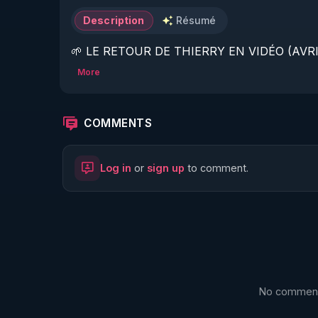
Description
Résumé
🌱 LE RETOUR DE THIERRY EN VIDÉO (AVRIL
More
https://www.rgnr.fr/presentation.html
🌱 LE MAGAZINE RÉGÉNÈRE 

COMMENTS
http://rgnr.li/ymag
Log in
or
sign up
to comment.
🌱 LA BOUTIQUE DU MAGAZINE

https://boutique.magazine-regenere.fr/
🌱 FIL TELEGRAM

https://t.me/rgnr_fr
No comments