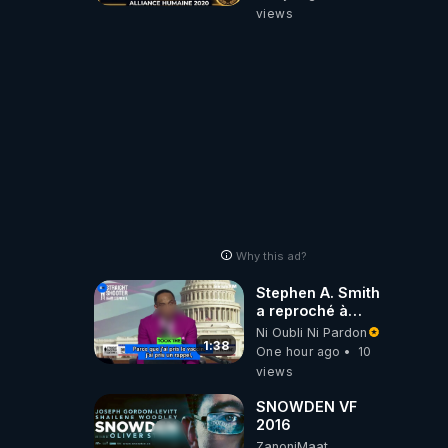
06/08/2026***
views
Why this ad?
Stephen A. Smith
a reproché à
Anthony Fauci des
Ni Oubli Ni Pardon
consignes «
1:38
One hour ago
10
incompatibles
views
avec la science »
SNOWDEN VF
2016
ZanoniMaat