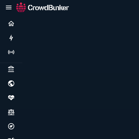
Current
Rushes
Live
Politics & institutions
World & geopolitics
Health, food & wellbeing
Society, justice & freedoms
Economy, environment & technology