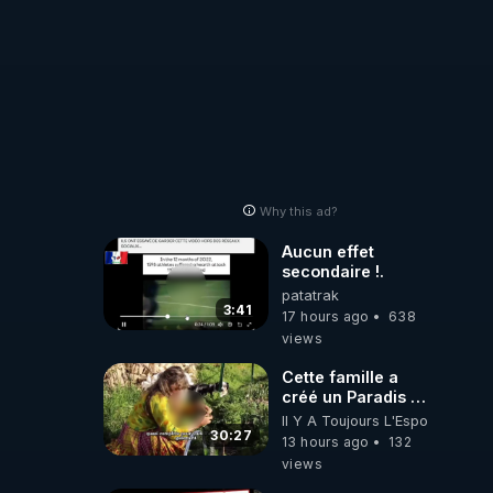
Why this ad?
Aucun effet
secondaire !.
patatrak
3:41
17 hours ago
638
views
Cette famille a
créé un Paradis !
Permaculture &
Il Y A Toujours L'Espoir
Autonomie
30:27
13 hours ago
132
views