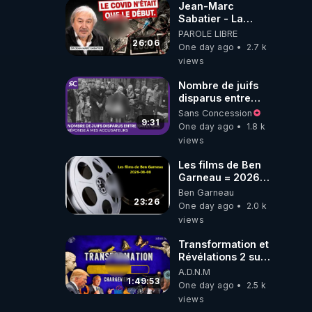
Jean-Marc
Sabatier - La
Covid-19 n'a été
PAROLE LIBRE
que le début -
26:06
One day ago
2.7 k
L'ARNm &
views
l'ARNm-aa jusqu
où auront-t-il ?
Nombre de juifs
disparus entre
1941 et 1945
Sans Concession
(Réponse à mes
9:31
One day ago
1.8 k
accusateurs)
views
Les films de Ben
Garneau = 2026-
08-08
Ben Garneau
23:26
One day ago
2.0 k
views
Transformation et
Révélations 2 sur
2 - live du
A.D.N.M
07/08/26
1:49:53
One day ago
2.5 k
views