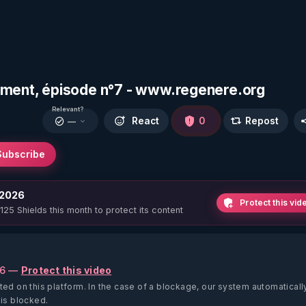
sement, épisode n°7 - www.regenere.org
Relevant?
React
0
Repost
—
Subscribe
 2026
Protect this vid
 125 Shields this month to protect its content
26 —
Protect this video
ted on this platform.
In the case of a blockage, our system automaticall
 is blocked.