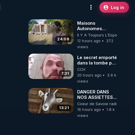
Log in
Maisons
Autonomes
Démontables (et
Il Y A Toujours L'Espoir
c'est légal). Visite
24:09
12 hours ago
372
éco village en
views
Bretagne
Le secret emporté
dans la tombe par
le Commandant
CCH
Cousteau le 25
7:31
20 hours ago
3.6 k
juin 1997
views
DANGER DANS
NOS ASSIETTES...
Coeur de Savoie radioweb TV
13:21
16 hours ago
1.8 k
views