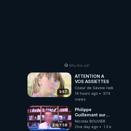
Why this ad?
ATTENTION A
VOS ASSIETTES
Coeur de Savoie radioweb TV
3:57
14 hours ago
674
views
Philippe
Guillemant sur
l’IA, la conscience
Nicolas BOUVIER
et les OVNI
2:07:19
One day ago
1.3 k