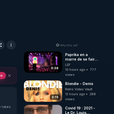
Why this ad?
Paprika en a
marre de se faire
interdire de
LEF
spectacle. Elle
0:38
10 hours ago
777
décide donc de
views
eo
devenir DJ !
Blondie - Denis
Retro Video Vault
12 hours ago
288
2:15
views
y takes
Covid 19 : 2021 -
Le Dr. Louis