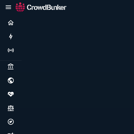
Current
Rushes
Live
Politics & institutions
World & geopolitics
Health, food & wellbeing
Society, justice & freedoms
Economy, environment & technology