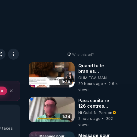
Why this ad?
Quand tu te
branles
bonhomme tu
OHM ÉGA MAN
émets des ondes
9:36
20 hours ago
2.6 k
ils ont juste omis
views
eo
de t'expliquer
Pass sanitaire :
126 centres
commerciaux
Ni Oubli Ni Pardon
concernés par
1:34
2 hours ago
202
l'obligation dans
views
toute la France
y takes
Message pour
Message pour