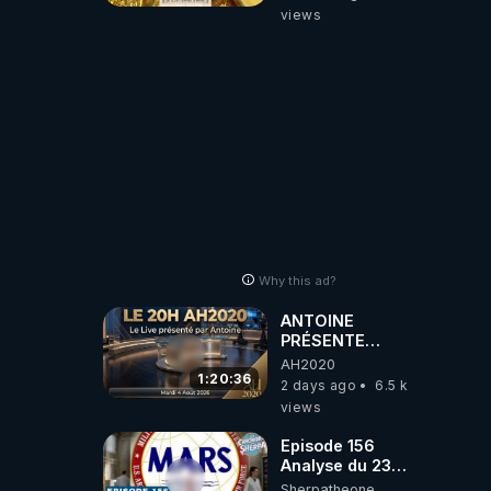
views
Why this ad?
ANTOINE
PRÉSENTE
AH2020 LE LIVE
AH2020
20H ***DU
1:20:36
2 days ago
6.5 k
04/08/2026***
views
📷LE GRAND
RÉVEIL EST EN
Episode 156
MARCHE 📷
Analyse du 23
février 2025 Elon
Sherpatheone