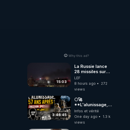
Why this ad?
La Russie lance
28 missiles sur
Kiev, l'attaque
LEF
révèle la faiblesse
15:03
8 hours ago
272
de Kiev
views
🌕🚀
**L'alunissage,
57 ans après :
Infos et vérité
Émission spéciale
3:46:45
One day ago
1.3 k
avec John Doe
views
!** 👨 🚀✨