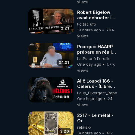
views
Robert Bigelow
avait débriefer le
pédophile
tic tac ufo
génocidaire de
2:21
19 hours ago
794
donald j trump
views
Pourquoi HAARP
prépare en réalité
un CHAOS
La Puce à l'oreille
climatique, on
34:31
One day ago
1.7 k
répond
views
Allô Loupdi 186 -
Célérus - (Libre
Antenne) - Loup
Loup_Divergent_Reposts
Divergent
3:20:08
One hour ago
24
2026.08.06
views
2217 - Le métal -
Or
relais-x
3:20
14 hours ago
417