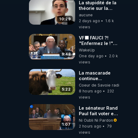
La stupidité de la
théorie sur la
responsabilité de
aucune
l’homme
10:29
2 days ago
1.6 k
concernant le
views
dioxyde de
carbone.
VF🟩 FAUCI ?!
"Enfermez le !"
(Lock him up!) -
WakeUp
Quartz Traduction
9:48
One day ago
2.0 k
views
La mascarade
continue...
Coeur de Savoie radioweb TV
5:22
8 hours ago
232
views
Le sénateur Rand
Paul fait voter en
commission
Ni Oubli Ni Pardon
l'outrage au
1:07
2 hours ago
79
Congrès contre
views
Anthony Fauci