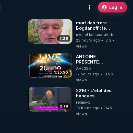
Log in
mort des frère
Bogdanoff : le
mensonge d état
michel lanceur alerte
7:28
23 hours ago
3.3 k
views
ANTOINE
PRÉSENTE
AH2020 LE LIVE
AH2020
20H ***DU
1:35:50
12 hours ago
3.5 k
06/08/2026***
views
2216 - L'état des
banques
relais-x
2:18
16 hours ago
945
views