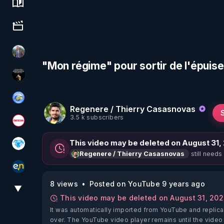
Science, history & spirituality
Culture, media & entertainment
Nicolas BOUVIER
"Mon régime" pour sortir de l'épui
Infos et vérité
Tonton Posture Débrief
Regenere / Thierry Casasnovas
3.5 k subscribers
Magazine Nexus
This video may be deleted on August 31,
A.D.N.M
still needs
Regenere / Thierry Casasnovas
essentiel.news
8 views
Posted on YouTube 9 years ago
▼
View More
This video may be deleted on August 31, 20
It was automatically imported from YouTube and replica
over. The YouTube video player remains until the video