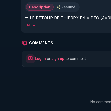
Description
Résumé
🌱 LE RETOUR DE THIERRY EN VIDÉO (AVRIL
More
https://www.rgnr.fr/presentation.html
🌱 LE MAGAZINE RÉGÉNÈRE 

COMMENTS
http://rgnr.li/ymag
Log in
or
sign up
to comment.
🌱 LA BOUTIQUE DU MAGAZINE

https://boutique.magazine-regenere.fr/
🌱 FIL TELEGRAM

https://t.me/rgnr_fr
No comments