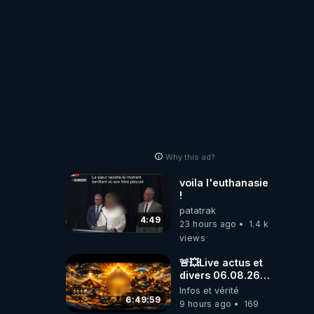
Why this ad?
voila l'euthanasie
!
patatrak
4:49
23 hours ago
1.4 k
views
🚨💥Live actus et
divers 06.08.26💥
🚨
Infos et vérité
6:49:59
9 hours ago
169