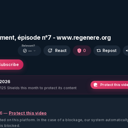
sement, épisode n°7 - www.regenere.org
Relevant?
React
0
Repost
—
Subscribe
 2026
Protect this vid
 125 Shields this month to protect its content
26 —
Protect this video
ted on this platform.
In the case of a blockage, our system automaticall
 is blocked.