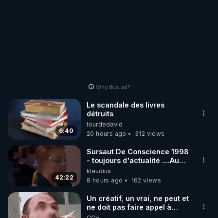
Why this ad?
Le scandale des livres
détruits
tourdedavid
6:40
20 hours ago
312 views
Sursaut De Conscience 1998
- toujours d'actualité ....Au
Dela Du Réel
klaudius
42:22
8 hours ago
162 views
Un créatif, un vrai, ne peut et
ne doit pas faire appel à
l'intelligence artificielle
CCH