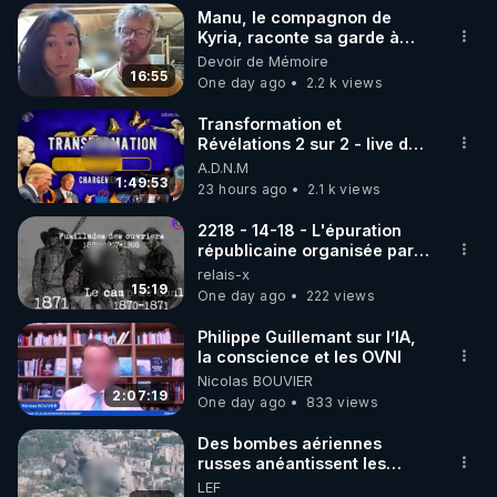
Manu, le compagnon de
▶ 30 jours gratuit sur l’application de méditation et 
Kyria, raconte sa garde à
vue musclée. PARTAGEZ!
Devoir de Mémoire
de bien-être ENVOL :

16:55
One day ago
2.2 k views
Rendez-vous sur 
https://www.envol.app/code
 avec 
le code : REGENERE
Transformation et
Révélations 2 sur 2 - live du
07/08/26
A.D.N.M
1:49:53
23 hours ago
2.1 k views
2218 - 14-18 - L'épuration
républicaine organisée par
les frères de la truelle
relais-x
15:19
One day ago
222 views
Philippe Guillemant sur l’IA,
la conscience et les OVNI
Nicolas BOUVIER
2:07:19
One day ago
833 views
Des bombes aériennes
russes anéantissent les
centres de contrôle de
LEF