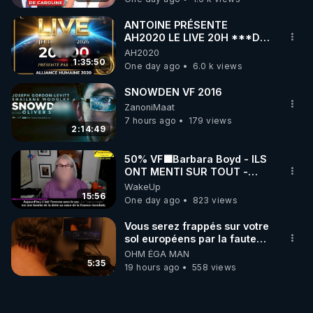
ANTOINE PRÉSENTE
AH2020 LE LIVE 20H ***DU
06/08/2026***
AH2020
1:35:50
One day ago
6.0 k views
SNOWDEN VF 2016
ZanoniMaat
7 hours ago
179 views
2:14:49
50% VF🟩Barbara Boyd - ILS
ONT MENTI SUR TOUT -
Jocelyne Traduction
WakeUp
15:56
One day ago
823 views
Vous serez frappés sur votre
sol européens par la faute
des dirigeants qui s'en
OHM ÉGA MAN
mettent dans le nez
5:35
19 hours ago
558 views