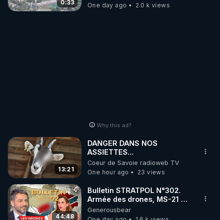
drones de 3 brigades
0:33
One day ago
2.0 k views
ukrainienne
Why this ad?
DANGER DANS NOS
ASSIETTES...
Coeur de Savoie radioweb TV
13:21
One hour ago
23 views
Bulletin STRATPOL N°302.
Armée des drones, MS-21 en
série, missiles coréens.
Generousbear
07.08.2026.
44:48
One day ago
1.6 k views