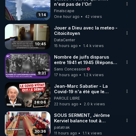
n'est pas de l'Or!
🌱 INSTAGRAM

Finalscape
1:14
One hour ago
42 views
https://www.instagram.com/rdlr_thierrycasasnovas/
http://rgnr.li/instagram
Jouer a Dieu avec la meteo -
Citoicitoyen
DataCenter
🌱 LA NEWSLETTER

10:45
15 hours ago
1.4 k views
Pour ne pas rater l’actualité RGNR (stages, 
Nombre de juifs disparus
entre 1941 et 1945 (Réponse
http://rgnr.li/news
à mes accusateurs)
Sans Concession
9:31
17 hours ago
1.2 k views
🌱 VIDÉOS NON CENSURÉES SUR ODYSEE 

Toutes les vidéos Youtube sont aussi sur la 
Jean-Marc Sabatier - La
Covid-19 n'a été que le
début - L'ARNm & l'ARNm-aa
PAROLE LIBRE
http://rgnr.li/odysee
jusqu où auront-t-il ?
26:06
22 hours ago
2.0 k views
🌱 LES STAGES EN PRÉSENTIEL

SOUS SERMENT, Jérôme
Kerviel balance tout à
l'Assemblée !
patatrak
http://rgnr.li/stages
30:36
11 hours ago
1.1 k views