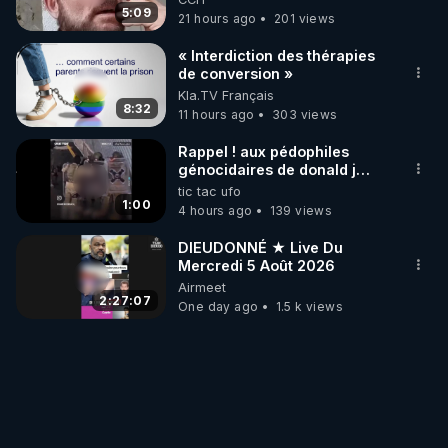
5:09
21 hours ago
201 views
« Interdiction des thérapies
de conversion »
Kla.TV Français
8:32
11 hours ago
303 views
Rappel ! aux pédophiles
génocidaires de donald j
trump et ses supporters
tic tac ufo
trumpistes 424et 666.
1:00
4 hours ago
139 views
DIEUDONNÉ ★ Live Du
Mercredi 5 Août 2026
Airmeet
2:27:07
One day ago
1.5 k views