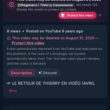
still needs 125
Regenere / Thierry Casasnovas
Shields this month to protect its content
Protect this video
8 views
Posted on YouTube 9 years ago
This video may be deleted on August 31, 2026 —
Protect this video
It was automatically imported from YouTube and replicated on
this platform.
In the case of a blockage, our system
automatically takes over. The YouTube video player remains
until the video is blocked.
Description
Résumé
🌱 LE RETOUR DE THIERRY EN VIDÉO (AVRIL 
2022)!

More
Découvrez la saison 2 des vidéos sur le nouveau 
https://www.rgnr.fr/presentation.html