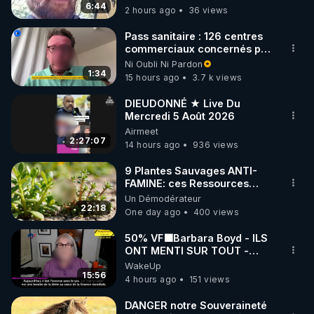
6:44
2 hours ago
36 views
pousser des membres et des organes :  
https://news.uchicago.edu/how-bioelectricity-
Pass sanitaire : 126 centres
could-regrow-limbs-and-organs
commerciaux concernés par
 (Interview de 
l'obligation dans toute la
Ni Oubli Ni Pardon
Michael Levin)

France
1:34
15 hours ago
3.7 k views
▶ La régénération des membres de Xaneopus 
Laevis : Sciences Advances – 26 janvier 2022 
DIEUDONNÉ ★ Live Du
https://www.science.org/doi/10.1126/sciadv.abj2164
Mercredi 5 Août 2026
Airmeet
2:27:07
14 hours ago
936 views
9 Plantes Sauvages ANTI-
FAMINE: ces Ressources
NUTRITIVES&MéDICINALES"gratuite
Un Démodérateur
JARDIN&des Haies
22:18
One day ago
400 views
50% VF🟩Barbara Boyd - ILS
ONT MENTI SUR TOUT -
Jocelyne Traduction
WakeUp
15:56
4 hours ago
151 views
DANGER notre Souveraineté