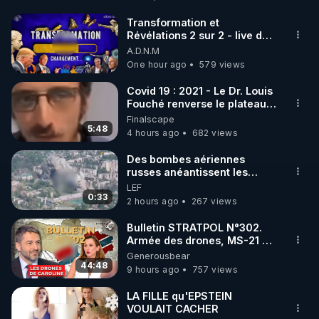
Code réduction de 10 % sur toute la boutique 
Warmcook

Transformation et
Révélations 2 sur 2 - live du
▶ Code REGENERE10 // Rendez vous sur 
07/08/26
A.D.N.M
https://www.warmcook.com/14-kuvings
One hour ago
579 views
________________

Covid 19 : 2021 - Le Dr. Louis
Fouché renverse le plateau
de CNews !
Finalscape
▶ Telegram : 
https://t.me/rgnr_fr
5:48
4 hours ago
682 views
▶ Facebook : 
https://www.facebook.com/thierry.rgnr/
Des bombes aériennes
russes anéantissent les
▶ Instagram  : 
centres de contrôle de
LEF
https://www.instagram.com/Thierrycasasnovas_rgn
drones de 3 brigades
0:33
2 hours ago
267 views
r
ukrainienne
▶Twitter : 
https://twitter.com/thierrycas
Bulletin STRATPOL N°302.
Armée des drones, MS-21 en
-------------------------

série, missiles coréens.
Generousbear
Les sources de cette vidéo : 

07.08.2026.
44:48
9 hours ago
757 views
▶ Dr Nozman, 
https://www.youtube.com/watch?
v=OkHc4Yt9JRw
 « Mon bras peut il repousser » 
LA FILLE qu'EPSTEIN
VOULAIT CACHER
26 nov 2021.
