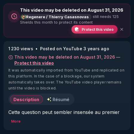
This video may be deleted on August 31, 2026
still needs 125
Regenere / Thierry Casasnovas
Shields this month to protect its content
Protect this video
1 230 views
Posted on YouTube 3 years ago
This video may be deleted on August 31, 2026 —
Protect this video
It was automatically imported from YouTube and replicated on
this platform.
In the case of a blockage, our system
automatically takes over. The YouTube video player remains
until the video is blocked.
Description
Résumé
Cette question peut sembler insensée au premier 
abord. 

More
J'y ai pourtant répondu en 2014 et depuis lors 