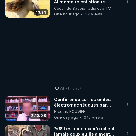
Alimentaire est attaqué...
Coeur de Savoie radioweb TV
13:21
One hour ago
37 views
Why this ad?
Conférence sur les ondes
électromagnétiques par
Grégoire Caustru et Bart de
Nicolas BOUVIER
Wever !
2:13:08
One day ago
645 views
🐾💖 Les animaux n'oublient
jamais ceux qu'ils aiment…