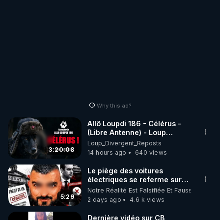
Why this ad?
Allô Loupdi 186 - Célérus -
(Libre Antenne) - Loup
Divergent 2026.08.06
Loup_Divergent_Reposts
3:20:08
14 hours ago
640 views
Le piège des voitures
électriques se referme sur
les usagers !
Notre Réalité Est Falsifiée Et Fausse
5:29
2 days ago
4.6 k views
Dernière vidéo sur CB