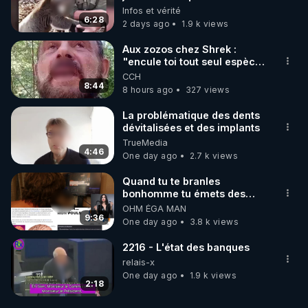
🥹❤️
Infos et vérité
6:28
2 days ago
1.9 k views
Aux zozos chez Shrek :
"encule toi tout seul espèce
de mal polish"
CCH
8:44
8 hours ago
327 views
La problématique des dents
dévitalisées et des implants
TrueMedia
4:46
One day ago
2.7 k views
Quand tu te branles
bonhomme tu émets des
ondes ils ont juste omis de
OHM ÉGA MAN
t'expliquer
9:36
One day ago
3.8 k views
2216 - L'état des banques
relais-x
One day ago
1.9 k views
2:18