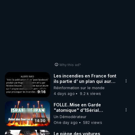
Why this ad?
Les incendies en France font
ils partie d' un plan qui aurait
débuté le 11 septembre 2001
Réinformation sur le monde
?
9:16
4 days ago
9.2 k views
FOLLE..Mise en Garde
"atomique" d'1Sérial
Lanceur d'ALERTES
Un Démodérateur
combinant
14:30
One day ago
582 views
"Théories"&"Faits
Accomplis"
Le piège des voitures