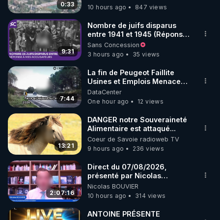
drones de 3 brigades
0:33
10 hours ago
847 views
pousser des membres et des organes :  
ukrainienne
https://news.uchicago.edu/how-bioelectricity-
Nombre de juifs disparus
could-regrow-limbs-and-organs
entre 1941 et 1945 (Réponse
 (Interview de 
à mes accusateurs)
Sans Concession
Michael Levin)

9:31
3 hours ago
35 views
▶ La régénération des membres de Xaneopus 
Laevis : Sciences Advances – 26 janvier 2022 
La fin de Peugeot Faillite
https://www.science.org/doi/10.1126/sciadv.abj2164
Usines et Emplois Menacees
- L'heure de l'auto
DataCenter
7:44
One hour ago
12 views
DANGER notre Souveraineté
Alimentaire est attaqué...
Coeur de Savoie radioweb TV
13:21
9 hours ago
236 views
Direct du 07/08/2026,
présenté par Nicolas
BOUVIER
Nicolas BOUVIER
2:07:16
10 hours ago
314 views
ANTOINE PRÉSENTE