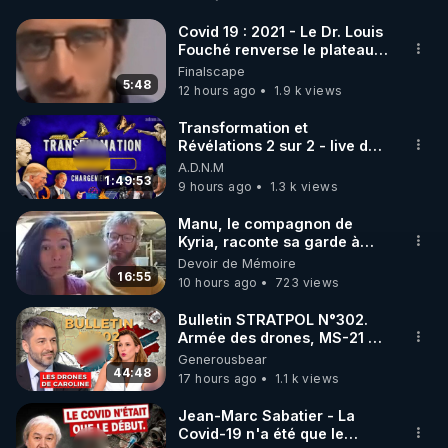
Code réduction de 10 % sur toute la boutique 
Warmcook

Covid 19 : 2021 - Le Dr. Louis
Fouché renverse le plateau
▶ Code REGENERE10 // Rendez vous sur 
de CNews !
Finalscape
https://www.warmcook.com/14-kuvings
5:48
12 hours ago
1.9 k views
________________

Transformation et
Révélations 2 sur 2 - live du
07/08/26
A.D.N.M
▶ Telegram : 
https://t.me/rgnr_fr
1:49:53
9 hours ago
1.3 k views
▶ Facebook : 
https://www.facebook.com/thierry.rgnr/
Manu, le compagnon de
Kyria, raconte sa garde à
▶ Instagram  : 
vue musclée. PARTAGEZ!
Devoir de Mémoire
https://www.instagram.com/Thierrycasasnovas_rgn
16:55
10 hours ago
723 views
r
▶Twitter : 
https://twitter.com/thierrycas
Bulletin STRATPOL N°302.
Armée des drones, MS-21 en
-------------------------

série, missiles coréens.
Generousbear
Les sources de cette vidéo : 

07.08.2026.
44:48
17 hours ago
1.1 k views
▶ Dr Nozman, 
https://www.youtube.com/watch?
v=OkHc4Yt9JRw
 « Mon bras peut il repousser » 
Jean-Marc Sabatier - La
Covid-19 n'a été que le
26 nov 2021.
