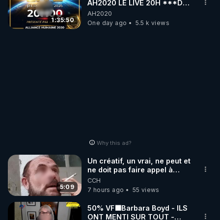
AH2020 LE LIVE 20H ***DU
06/08/2026***
AH2020
1:35:50
One day ago
5.5 k views
Why this ad?
Un créatif, un vrai, ne peut et
ne doit pas faire appel à
l'intelligence artificielle
CCH
5:09
7 hours ago
55 views
50% VF🟩Barbara Boyd - ILS
ONT MENTI SUR TOUT -