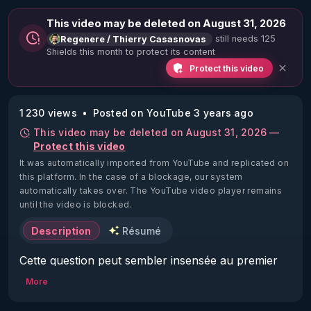
This video may be deleted on August 31, 2026
still needs 125
Regenere / Thierry Casasnovas
Shields this month to protect its content
Protect this video
1 230 views
Posted on YouTube 3 years ago
This video may be deleted on August 31, 2026 —
Protect this video
It was automatically imported from YouTube and replicated on
this platform.
In the case of a blockage, our system
automatically takes over. The YouTube video player remains
until the video is blocked.
Description
Résumé
Cette question peut sembler insensée au premier 
abord. 

More
J'y ai pourtant répondu en 2014 et depuis lors 