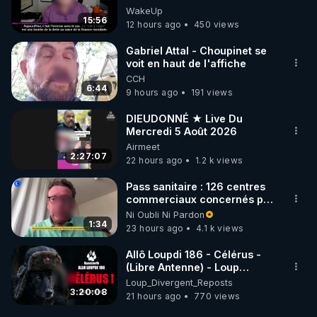
Jocelyne Traduction
WakeUp
15:56
12 hours ago
450 views
Gabriel Attal - Choupinet se
voit en haut de l'affiche
CCH
6:44
9 hours ago
191 views
DIEUDONNÉ ★ Live Du
Mercredi 5 Août 2026
Airmeet
2:27:07
22 hours ago
1.2 k views
Pass sanitaire : 126 centres
commerciaux concernés par
l'obligation dans toute la
Ni Oubli Ni Pardon
France
1:34
23 hours ago
4.1 k views
Allô Loupdi 186 - Célérus -
(Libre Antenne) - Loup
Divergent 2026.08.06
Loup_Divergent_Reposts
3:20:08
21 hours ago
770 views