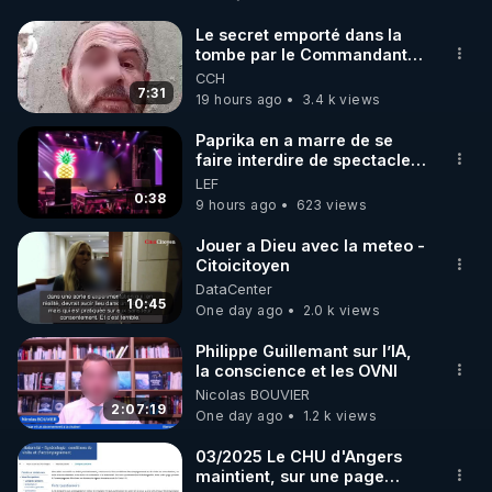
Code réduction de 10 % sur toute la boutique 
Warmcook

Le secret emporté dans la
tombe par le Commandant
▶ Code REGENERE10 // Rendez vous sur 
Cousteau le 25 juin 1997
CCH
https://www.warmcook.com/14-kuvings
7:31
19 hours ago
3.4 k views
________________

Paprika en a marre de se
faire interdire de spectacle.
Elle décide donc de devenir
LEF
▶ Telegram : 
https://t.me/rgnr_fr
DJ !
0:38
9 hours ago
623 views
▶ Facebook : 
https://www.facebook.com/thierry.rgnr/
Jouer a Dieu avec la meteo -
Citoicitoyen
▶ Instagram  : 
DataCenter
https://www.instagram.com/Thierrycasasnovas_rgn
10:45
One day ago
2.0 k views
r
▶Twitter : 
https://twitter.com/thierrycas
Philippe Guillemant sur l’IA,
la conscience et les OVNI
-------------------------

Nicolas BOUVIER
Les sources de cette vidéo : 

2:07:19
One day ago
1.2 k views
▶ Dr Nozman, 
https://www.youtube.com/watch?
v=OkHc4Yt9JRw
 « Mon bras peut il repousser » 
03/2025 Le CHU d'Angers
maintient, sur une page
26 nov 2021.
