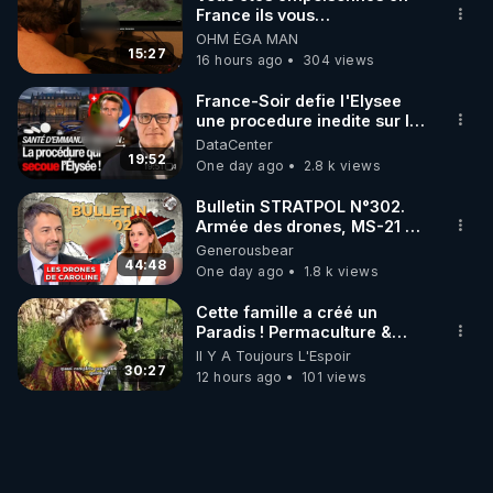
France ils vous
empoisonnent tranquille
OHM ÉGA MAN
15:27
16 hours ago
304 views
France-Soir defie l'Elysee
une procedure inedite sur la
sante du president - Nexus
DataCenter
19:52
One day ago
2.8 k views
Bulletin STRATPOL N°302.
Armée des drones, MS-21 en
série, missiles coréens.
Generousbear
07.08.2026.
44:48
One day ago
1.8 k views
Cette famille a créé un
Paradis ! Permaculture &
Autonomie
Il Y A Toujours L'Espoir
30:27
12 hours ago
101 views