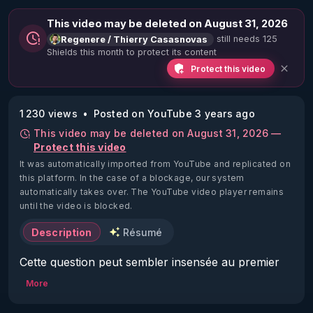
This video may be deleted on August 31, 2026
still needs 125
Regenere / Thierry Casasnovas
Shields this month to protect its content
Protect this video
1 230 views
Posted on YouTube 3 years ago
This video may be deleted on August 31, 2026 —
Protect this video
It was automatically imported from YouTube and replicated on
this platform.
In the case of a blockage, our system
automatically takes over. The YouTube video player remains
until the video is blocked.
Description
Résumé
Cette question peut sembler insensée au premier 
abord. 

More
J'y ai pourtant répondu en 2014 et depuis lors 