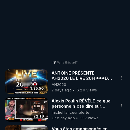
Why this ad?
ANTOINE PRÉSENTE
AH2020 LE LIVE 20H ***DU
06/08/2026***
AH2020
1:35:50
2 days ago
6.2 k views
Alexis Poulin RÉVÈLE ce que
personne n'ose dire sur
l'Union européenne (C'est
michel lanceur alerte
explosif)
22:19
One day ago
1.1 k views
Vous êtes empoisonnés en