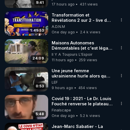
128186.kjsp 👉 Tous les liens
9:41
17 hours ago
431 views
pousser des membres et des organes :  
du projet : linktr.ee/nionip
https://news.uchicago.edu/how-bioelectricity-
Transformation et
could-regrow-limbs-and-organs
Révélations 2 sur 2 - live du
 (Interview de 
07/08/26
A.D.N.M
Michael Levin)

1:49:53
One day ago
2.4 k views
▶ La régénération des membres de Xaneopus 
Laevis : Sciences Advances – 26 janvier 2022 
Maisons Autonomes
https://www.science.org/doi/10.1126/sciadv.abj2164
Démontables (et c'est légal).
Visite éco village en
Il Y A Toujours L'Espoir
Bretagne
24:09
11 hours ago
259 views
Une jeune femme
ukrainienne hurle alors que
son ptit ami est brutalement
LEF
enlevé par milice Zelensky
0:53
9 hours ago
454 views
Covid 19 : 2021 - Le Dr. Louis
Fouché renverse le plateau
de CNews !
Finalscape
5:48
One day ago
5.2 k views
Jean-Marc Sabatier - La