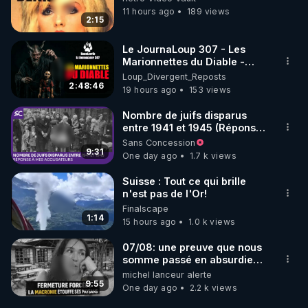
11 hours ago
189 views
2:15
Le JournaLoup 307 - Les
Marionnettes du Diable -
Loup Divergent 2026.08.07
Loup_Divergent_Reposts
2:48:46
19 hours ago
153 views
Nombre de juifs disparus
entre 1941 et 1945 (Réponse
à mes accusateurs)
Sans Concession
9:31
One day ago
1.7 k views
Suisse : Tout ce qui brille
n'est pas de l'Or!
Finalscape
1:14
15 hours ago
1.0 k views
07/08: une preuve que nous
somme passé en absurdie
une dictature qui veut faire
michel lanceur alerte
taire ses opposant !
9:55
One day ago
2.2 k views