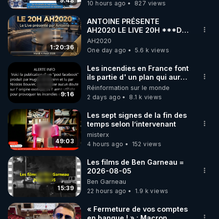
9:48
10 hours ago
827 views
code : REGENERE10

ANTOINE PRÉSENTE
▶ 30 jours gratuit sur l’application de méditation et 
AH2020 LE LIVE 20H ***DU
04/08/2026*** 📷LE
AH2020
de bien-être ENVOL :

GRAND RÉVEIL EST EN
1:20:36
One day ago
5.6 k views
Rendez-vous sur 
https://www.envol.app/code
 avec 
MARCHE 📷
le code : REGENERE
Les incendies en France font
ils partie d' un plan qui aurait
débuté le 11 septembre 2001
Réinformation sur le monde
?
9:16
2 days ago
8.1 k views
Les sept signes de la fin des
temps selon l’intervenant
misterx
49:03
4 hours ago
152 views
Les films de Ben Garneau =
2026-08-05
Ben Garneau
15:39
22 hours ago
1.9 k views
« Fermeture de vos comptes
en banque ! » : Macron