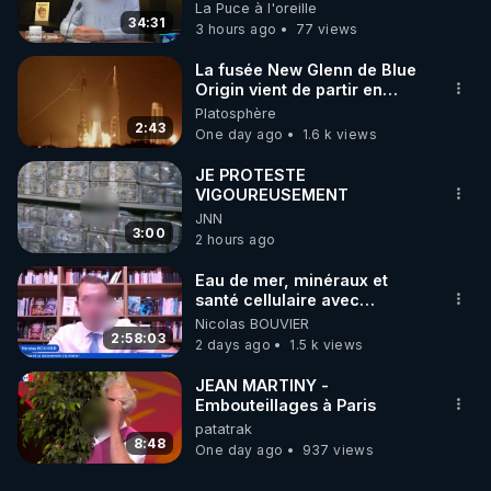
on répond
La Puce à l'oreille
34:31
3 hours ago
77 views
La fusée New Glenn de Blue
Origin vient de partir en
fumée.
Platosphère
2:43
One day ago
1.6 k views
JE PROTESTE
VIGOUREUSEMENT
JNN
3:00
2 hours ago
Eau de mer, minéraux et
santé cellulaire avec
Grégoire Cadeau
Nicolas BOUVIER
2:58:03
2 days ago
1.5 k views
JEAN MARTINY -
Embouteillages à Paris
patatrak
8:48
One day ago
937 views