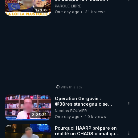
impose une loi folle !
PAROLE LIBRE
17:06
One day ago
3.1 k views
Why this ad?
Opération Gergovie :
‪@38resistancegauloise‬
‪@MarionSigautOfficiel‬
Nicolas BOUVIER
‪@gladysriifard5710‬ Laëtitia
2:25:21
One day ago
1.0 k views
Pourquoi HAARP prépare en
réalité un CHAOS climatique,