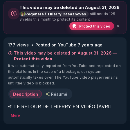
This video may be deleted on August 31, 2026
still needs 125
Regenere / Thierry Casasnovas
Shields this month to protect its content
Protect this video
177 views
Posted on YouTube 7 years ago
This video may be deleted on August 31, 2026 —
Protect this video
It was automatically imported from YouTube and replicated on
this platform.
In the case of a blockage, our system
automatically takes over. The YouTube video player remains
until the video is blocked.
Description
Résumé
🌱 LE RETOUR DE THIERRY EN VIDÉO (AVRIL 
2022)!

More
Découvrez la saison 2 des vidéos sur le nouveau 