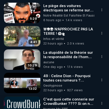
Le piège des voitures
électriques se referme sur
🌱 INSTAGRAM

les usagers !
Notre Réalité Est Falsifiée Et Fausse
5:29
6 hours ago
1.4 k views
https://www.instagram.com/rdlr_thierrycasasnovas/
http://rgnr.li/instagram
🚨👽🌍 N’APPROCHEZ PAS LA
TERRE ! 😱🛸
Infos et vérité
🌱 LA NEWSLETTER

4:41
22 hours ago
2.0 k views
Pour ne pas rater l’actualité RGNR (stages, 
La stupidité de la théorie sur
la responsabilité de l’homme
http://rgnr.li/news
concernant le dioxyde de
aucune
carbone.
10:29
One day ago
1.1 k views
🌱 VIDÉOS NON CENSURÉES SUR ODYSEE 

Toutes les vidéos Youtube sont aussi sur la 
49 : Celine Dion - Pourquoi
toutes ces rumeurs ?
Enquête sous hypnose
Geohypnose
http://rgnr.li/odysee
13:32
22 hours ago
927 views
🌱 LES STAGES EN PRÉSENTIEL

C'est quoi cette connerie sur
CrowdBunker ???? Si on ne
peut plus publier, c'est un
Kearunn Mc EIRE