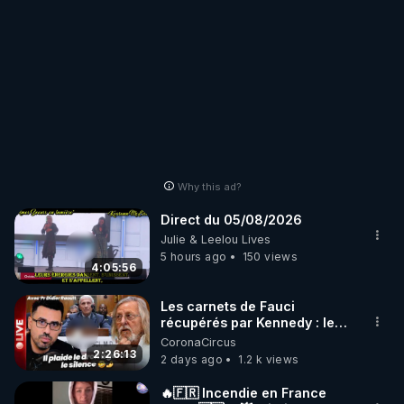
Why this ad?
Direct du 05/08/2026
Julie & Leelou Lives
5 hours ago
150 views
4:05:56
Les carnets de Fauci
récupérés par Kennedy : le
scandale que plus personne
CoronaCircus
ne peut cacher
2:26:13
2 days ago
1.2 k views
🔥🇫🇷 Incendie en France