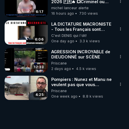
2026 🇫🇷🔥 💥Criminel ou
coincidence naturelle?💥
michel lanceur alerte
@NostraDamoucho
6:17
16 hours ago
730 views
LA DICTATURE MACRONISTE
- Tous les Français sont
désormais menacés !
C'est DENIS qui l'dit!
6:06
One day ago
3.3 k views
AGRESSION INCROYABLE de
DIEUDONNÉ sur SCÈNE
Priscane
12:33
2 days ago
4.5 k views
Pompiers : Nunez et Manu ne
veulent pas que vous
entendiez ça ! On se fout de
Priscane
nous !? 25/07/2026
4:25
One week ago
8.8 k views