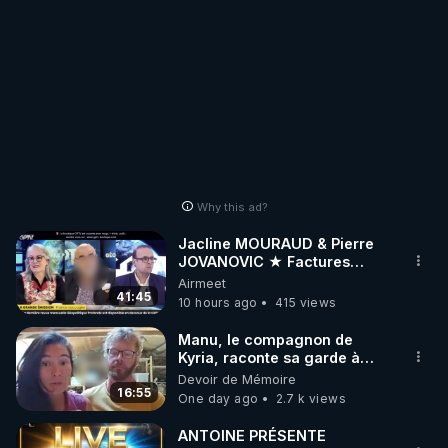
Why this ad?
Jacline MOURAUD & Pierre
JOVANOVIC ★ Factures
Impayées : Où Est Passé Le
Airmeet
Pognon ?
41:45
10 hours ago
415 views
Manu, le compagnon de
Kyria, raconte sa garde à
vue musclée. PARTAGEZ!
Devoir de Mémoire
16:55
One day ago
2.7 k views
ANTOINE PRÉSENTE