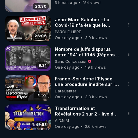
5 hours ago
154 views
23:30
Jean-Marc Sabatier - La
Covid-19 n'a été que le
début - L'ARNm & l'ARNm-aa
PAROLE LIBRE
jusqu où auront-t-il ?
26:06
One day ago
3.0 k views
Nombre de juifs disparus
entre 1941 et 1945 (Réponse
à mes accusateurs)
Sans Concession
9:31
One day ago
1.9 k views
France-Soir defie l'Elysee
une procedure inedite sur la
sante du president - Nexus
DataCenter
19:52
One day ago
3.3 k views
Transformation et
Révélations 2 sur 2 - live du
07/08/26
A.D.N.M
1:49:53
One day ago
2.6 k views