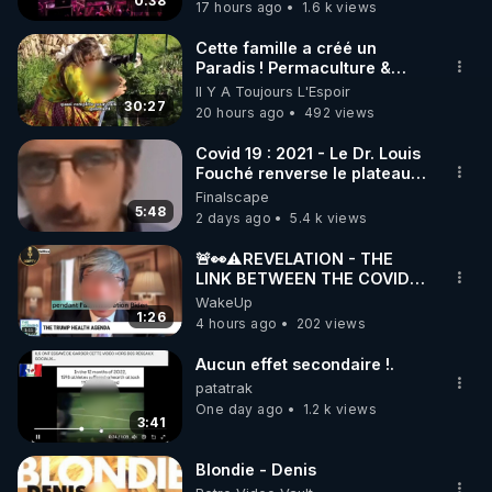
DJ !
0:38
17 hours ago
1.6 k views
code : REGENERE10

Cette famille a créé un
▶ 30 jours gratuit sur l’application de méditation et 
Paradis ! Permaculture &
Autonomie
Il Y A Toujours L'Espoir
de bien-être ENVOL :

30:27
20 hours ago
492 views
Rendez-vous sur 
https://www.envol.app/code
 avec 
le code : REGENERE
Covid 19 : 2021 - Le Dr. Louis
Fouché renverse le plateau
de CNews !
Finalscape
5:48
2 days ago
5.4 k views
🚨👀⚠️REVELATION - THE
LINK BETWEEN THE COVID
VACCINE AND CANCER -LIEN
WakeUp
VACCIN COVID ET CANCER
1:26
4 hours ago
202 views
Aucun effet secondaire !.
patatrak
One day ago
1.2 k views
3:41
Blondie - Denis