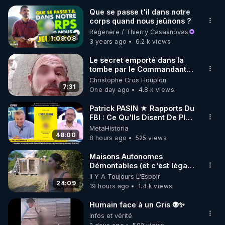
Que se passe t'il dans notre
corps quand nous jeûnons ?
🌱 INSTAGRAM

Regenere / Thierry Casasnovas
1:09:08
3 years ago
6.2 k views
https://www.instagram.com/rdlr_thierrycasasnovas/
http://rgnr.li/instagram
Le secret emporté dans la
tombe par le Commandant
Cousteau le 25 juin 1997
Christophe Cros Houplon
🌱 LA NEWSLETTER

7:31
One day ago
4.8 k views
Pour ne pas rater l’actualité RGNR (stages, 
Patrick PASIN ★ Rapports Du
FBI : Ce Qu'Ils Disent De Plus
http://rgnr.li/news
Grave Sur Hitler
MetaHistoria
48:00
8 hours ago
525 views
🌱 VIDÉOS NON CENSURÉES SUR ODYSEE 

Toutes les vidéos Youtube sont aussi sur la 
Maisons Autonomes
Démontables (et c'est légal).
Visite éco village en
Il Y A Toujours L'Espoir
http://rgnr.li/odysee
Bretagne
24:09
19 hours ago
1.4 k views
🌱 LES STAGES EN PRÉSENTIEL

Humain face à un Gris 👽✨
Infos et vérité