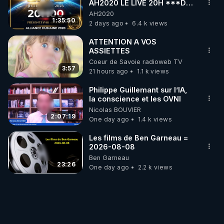
AH2020 LE LIVE 20H ***DU
06/08/2026***
AH2020
1:35:50
2 days ago
6.4 k views
ATTENTION A VOS
ASSIETTES
Coeur de Savoie radioweb TV
3:57
21 hours ago
1.1 k views
Philippe Guillemant sur l’IA,
la conscience et les OVNI
Nicolas BOUVIER
2:07:19
One day ago
1.4 k views
Les films de Ben Garneau =
2026-08-08
Ben Garneau
23:26
One day ago
2.2 k views