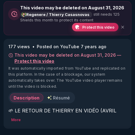
This video may be deleted on August 31, 2026
still needs 125
Regenere / Thierry Casasnovas
Shields this month to protect its content
Protect this video
177 views
Posted on YouTube 7 years ago
This video may be deleted on August 31, 2026 —
Protect this video
It was automatically imported from YouTube and replicated on
this platform.
In the case of a blockage, our system
automatically takes over. The YouTube video player remains
until the video is blocked.
Description
Résumé
🌱 LE RETOUR DE THIERRY EN VIDÉO (AVRIL 
2022)!

More
Découvrez la saison 2 des vidéos sur le nouveau 