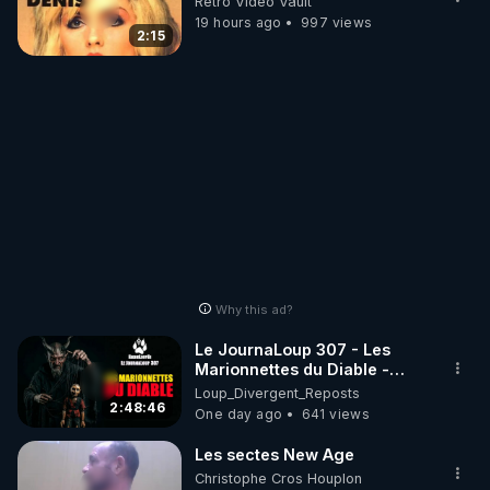
Retro Video Vault
19 hours ago
997 views
2:15
Why this ad?
Le JournaLoup 307 - Les
Marionnettes du Diable -
Loup Divergent 2026.08.07
Loup_Divergent_Reposts
2:48:46
One day ago
641 views
Les sectes New Age
Christophe Cros Houplon