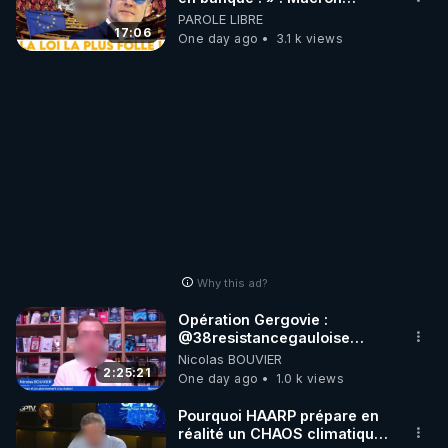
impose une loi folle !
PAROLE LIBRE
17:06
One day ago
3.1 k views
Why this ad?
Opération Gergovie :
‪@38resistancegauloise‬
‪@MarionSigautOfficiel‬
Nicolas BOUVIER
‪@gladysriifard5710‬ Laëtitia
2:25:21
One day ago
1.0 k views
Pourquoi HAARP prépare en
réalité un CHAOS climatique,