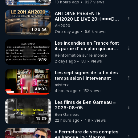
9:48
10 hours ago
827 views
code : REGENERE10

ANTOINE PRÉSENTE
▶ 30 jours gratuit sur l’application de méditation et 
AH2020 LE LIVE 20H ***DU
04/08/2026*** 📷LE
AH2020
de bien-être ENVOL :

GRAND RÉVEIL EST EN
1:20:36
One day ago
5.6 k views
Rendez-vous sur 
https://www.envol.app/code
 avec 
MARCHE 📷
le code : REGENERE
Les incendies en France font
ils partie d' un plan qui aurait
débuté le 11 septembre 2001
Réinformation sur le monde
?
9:16
2 days ago
8.1 k views
Les sept signes de la fin des
temps selon l’intervenant
misterx
49:03
4 hours ago
152 views
Les films de Ben Garneau =
2026-08-05
Ben Garneau
15:39
22 hours ago
1.9 k views
« Fermeture de vos comptes
en banque ! » : Macron