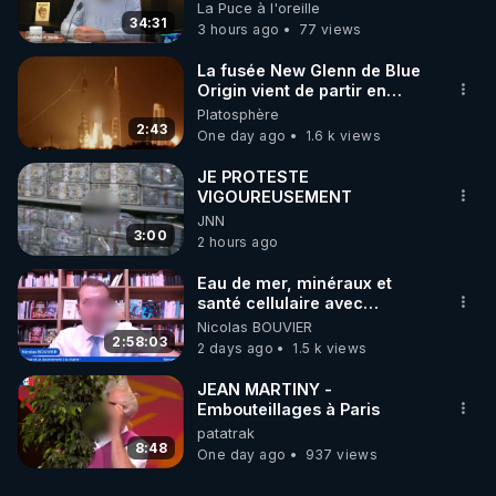
on répond
La Puce à l'oreille
34:31
3 hours ago
77 views
La fusée New Glenn de Blue
Origin vient de partir en
fumée.
Platosphère
2:43
One day ago
1.6 k views
JE PROTESTE
VIGOUREUSEMENT
JNN
3:00
2 hours ago
Eau de mer, minéraux et
santé cellulaire avec
Grégoire Cadeau
Nicolas BOUVIER
2:58:03
2 days ago
1.5 k views
JEAN MARTINY -
Embouteillages à Paris
patatrak
8:48
One day ago
937 views