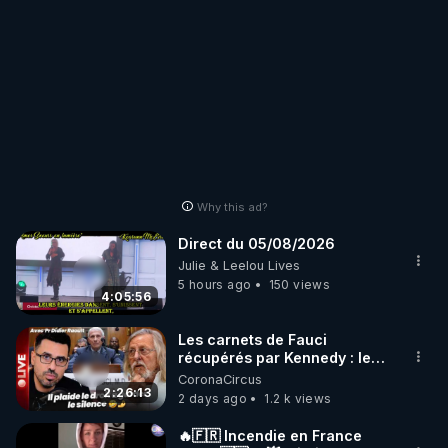
Why this ad?
Direct du 05/08/2026
Julie & Leelou Lives
5 hours ago
150 views
4:05:56
Les carnets de Fauci
récupérés par Kennedy : le
scandale que plus personne
CoronaCircus
ne peut cacher
2:26:13
2 days ago
1.2 k views
🔥🇫🇷 Incendie en France