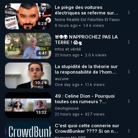
Le piège des voitures
électriques se referme sur
🌱 INSTAGRAM

les usagers !
Notre Réalité Est Falsifiée Et Fausse
5:29
6 hours ago
1.4 k views
https://www.instagram.com/rdlr_thierrycasasnovas/
http://rgnr.li/instagram
🚨👽🌍 N’APPROCHEZ PAS LA
TERRE ! 😱🛸
Infos et vérité
🌱 LA NEWSLETTER

4:41
22 hours ago
2.0 k views
Pour ne pas rater l’actualité RGNR (stages, 
La stupidité de la théorie sur
la responsabilité de l’homme
http://rgnr.li/news
concernant le dioxyde de
aucune
carbone.
10:29
One day ago
1.1 k views
🌱 VIDÉOS NON CENSURÉES SUR ODYSEE 

Toutes les vidéos Youtube sont aussi sur la 
49 : Celine Dion - Pourquoi
toutes ces rumeurs ?
Enquête sous hypnose
Geohypnose
http://rgnr.li/odysee
13:32
22 hours ago
927 views
🌱 LES STAGES EN PRÉSENTIEL

C'est quoi cette connerie sur
CrowdBunker ???? Si on ne
peut plus publier, c'est un
Kearunn Mc EIRE