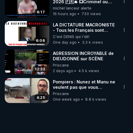
2026 🇫🇷🔥 💥Criminel ou
coincidence naturelle?💥
michel lanceur alerte
@NostraDamoucho
6:17
16 hours ago
730 views
LA DICTATURE MACRONISTE
- Tous les Français sont
désormais menacés !
C'est DENIS qui l'dit!
6:06
One day ago
3.3 k views
AGRESSION INCROYABLE de
DIEUDONNÉ sur SCÈNE
Priscane
12:33
2 days ago
4.5 k views
Pompiers : Nunez et Manu ne
veulent pas que vous
entendiez ça ! On se fout de
Priscane
nous !? 25/07/2026
4:25
One week ago
8.8 k views