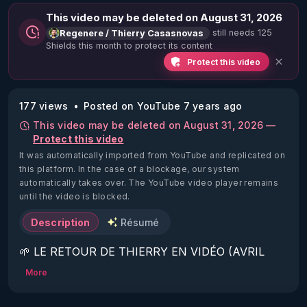
This video may be deleted on August 31, 2026
still needs 125
Regenere / Thierry Casasnovas
Shields this month to protect its content
Protect this video
177 views
Posted on YouTube 7 years ago
This video may be deleted on August 31, 2026 —
Protect this video
It was automatically imported from YouTube and replicated on
this platform.
In the case of a blockage, our system
automatically takes over. The YouTube video player remains
until the video is blocked.
Description
Résumé
🌱 LE RETOUR DE THIERRY EN VIDÉO (AVRIL 
2022)!

More
Découvrez la saison 2 des vidéos sur le nouveau 