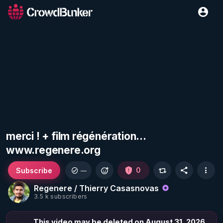
merci ! + film régénération...
www.regenere.org
Subscribe
0
—
Regenere / Thierry Casasnovas
3.5 k subscribers
This video may be deleted on August 31, 2026