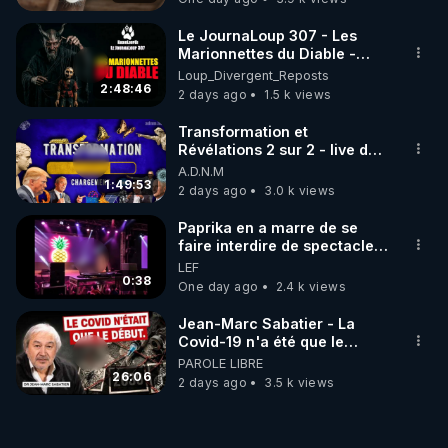
Le JournaLoup 307 - Les
Marionnettes du Diable -
Loup Divergent 2026.08.07
Loup_Divergent_Reposts
2:48:46
2 days ago
1.5 k views
Transformation et
Révélations 2 sur 2 - live du
07/08/26
A.D.N.M
1:49:53
2 days ago
3.0 k views
Paprika en a marre de se
faire interdire de spectacle.
Elle décide donc de devenir
LEF
DJ !
0:38
One day ago
2.4 k views
Jean-Marc Sabatier - La
Covid-19 n'a été que le
début - L'ARNm & l'ARNm-aa
PAROLE LIBRE
jusqu où auront-t-il ?
26:06
2 days ago
3.5 k views