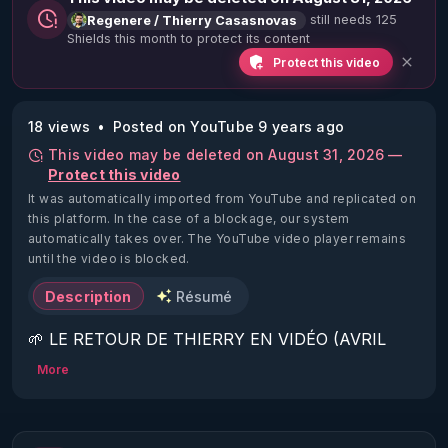
still needs 125
Regenere / Thierry Casasnovas
Shields this month to protect its content
Protect this video
18 views
Posted on YouTube 9 years ago
This video may be deleted on August 31, 2026 —
Protect this video
It was automatically imported from YouTube and replicated on
this platform.
In the case of a blockage, our system
automatically takes over. The YouTube video player remains
until the video is blocked.
Description
Résumé
🌱 LE RETOUR DE THIERRY EN VIDÉO (AVRIL 
2022)!

More
Découvrez la saison 2 des vidéos sur le nouveau 
https://www.rgnr.fr/presentation.html