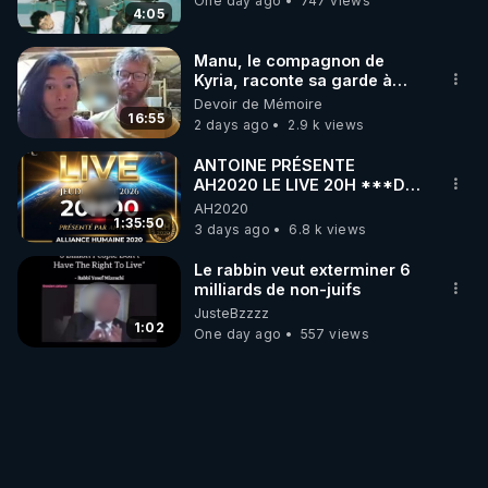
One day ago
747 views
4:05
Manu, le compagnon de
Kyria, raconte sa garde à
vue musclée. PARTAGEZ!
Devoir de Mémoire
16:55
2 days ago
2.9 k views
ANTOINE PRÉSENTE
AH2020 LE LIVE 20H ***DU
06/08/2026***
AH2020
1:35:50
3 days ago
6.8 k views
Le rabbin veut exterminer 6
milliards de non-juifs
JusteBzzzz
1:02
One day ago
557 views