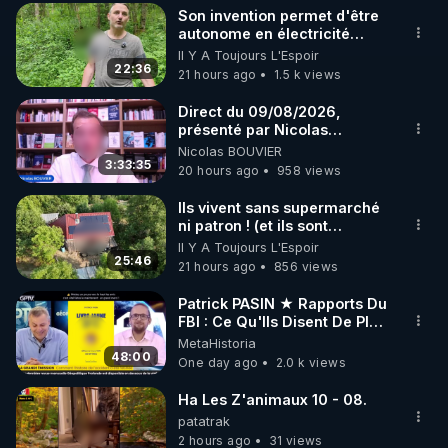
où je résidais alors, je
Son invention permet d'être
diffusais un tract que j’avais
▶ 30 jours gratuit sur l’application de méditation et 
autonome en électricité
moi-même rédigé, intitulé:
avec un simple ruisseau
Il Y A Toujours L'Espoir
de bien-être ENVOL :

"La vérité, enfin." L’adresse
22:36
21 hours ago
1.5 k views
postale de mon association y
Rendez-vous sur 
https://www.envol.app/code
 avec 
était imprimée, afin que le
le code : REGENERE
Direct du 09/08/2026,
public puisse se renseigner
présenté par Nicolas
davantage. Résultat: une
BOUVIER
demande et deux lettres
Nicolas BOUVIER
3:33:35
d’injures pour plusieurs
20 hours ago
958 views
milliers de tracts distribués.
En 1990, la loi Gayssot fut
Ils vivent sans supermarché
promulguée. Le professeur
ni patron ! (et ils sont
Faurisson me dit: "Le texte
heureux)
Il Y A Toujours L'Espoir
sanctionne la contestation
25:46
21 hours ago
856 views
de crimes contre l’humanité
‘qui ont été commis’. C’est
Patrick PASIN ★ Rapports Du
une aubaine pour nous, car
FBI : Ce Qu'Ils Disent De Plus
pour nous condamner, les
Grave Sur Hitler
MetaHistoria
juges devront prouver que
48:00
One day ago
2.0 k views
les crimes contestés ont
bien été commis. En
Ha Les Z'animaux 10 - 08.
conséquence, le débat
historique qu’on nous refuse
patatrak
dans les médias se
2 hours ago
31 views