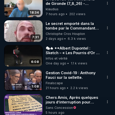
de Gironde (7_8_26) -
🌱 INSTAGRAM

Philippe WEBER
klaudius
18:34
7 hours ago
202 views
https://www.instagram.com/rdlr_thierrycasasnovas/
http://rgnr.li/instagram
Le secret emporté dans la
tombe par le Commandant
Cousteau le 25 juin 1997
Christophe Cros Houplon
🌱 LA NEWSLETTER

7:31
2 days ago
6.3 k views
Pour ne pas rater l’actualité RGNR (stages, 
🎭🔥 **Albert Dupontel :
Sketch – « Les Pourris d’Or »
http://rgnr.li/news
🏆💰**
Infos et vérité
6:08
One day ago
1.1 k views
🌱 VIDÉOS NON CENSURÉES SUR ODYSEE 

Toutes les vidéos Youtube sont aussi sur la 
Gestion Covid-19 : Anthony
Fauci sur la sellette.
Finalscape
http://rgnr.li/odysee
1:08
21 hours ago
2.2 k views
🌱 LES STAGES EN PRÉSENTIEL

Chers Amis, Après quelques
jours d’interruption pour
clarifier ma position
Sans Concession
http://rgnr.li/stages
concernant le nombre de
5 hours ago