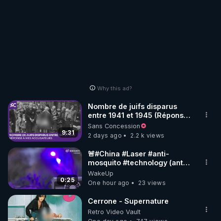
Why this ad?
Nombre de juifs disparus
entre 1941 et 1945 (Réponse
à mes accusateurs)
Sans Concession
9:31
2 days ago
2.2 k views
🚨#China #Laser #anti-
mosquito #technology (anti
#moustique) Photon Matrix
WakeUp
0:25
One hour ago
23 views
Cerrone - Supernature
Retro Video Vault