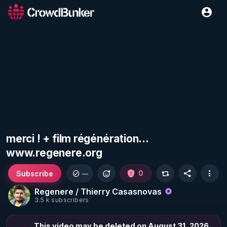
merci ! + film régénération...
www.regenere.org
Subscribe
0
—
Regenere / Thierry Casasnovas
3.5 k subscribers
This video may be deleted on August 31, 2026