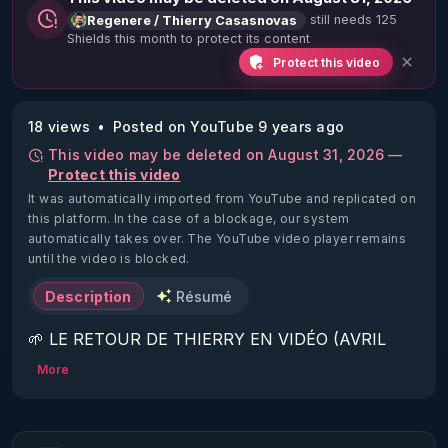
still needs 125
Regenere / Thierry Casasnovas
Shields this month to protect its content
Protect this video
18 views
Posted on YouTube 9 years ago
This video may be deleted on August 31, 2026 —
Protect this video
It was automatically imported from YouTube and replicated on
this platform.
In the case of a blockage, our system
automatically takes over. The YouTube video player remains
until the video is blocked.
Description
Résumé
🌱 LE RETOUR DE THIERRY EN VIDÉO (AVRIL 
2022)!

More
Découvrez la saison 2 des vidéos sur le nouveau 
https://www.rgnr.fr/presentation.html