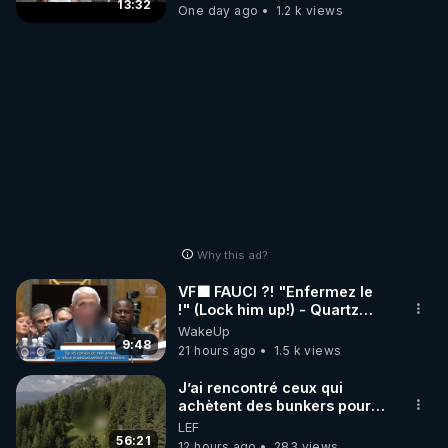
13:32
One day ago
1.2 k views
Why this ad?
VF🟩 FAUCI ?! "Enfermez le
!" (Lock him up!) - Quartz
Traduction
WakeUp
9:48
21 hours ago
1.5 k views
J’ai rencontré ceux qui
achètent des bunkers pour
survivre à la fin du monde
LEF
56:21
12 hours ago
283 views