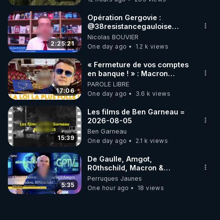
Opération Gergovie :
‪@38resistancegauloise‬
‪@MarionSigautOfficiel‬
Nicolas BOUVIER
‪@gladysriifard5710‬ Laëtitia
2:25:21
One day ago
1.2 k views
« Fermeture de vos comptes
en banque ! » : Macron
impose une loi folle !
PAROLE LIBRE
17:06
One day ago
3.6 k views
Les films de Ben Garneau =
2026-08-05
Ben Garneau
15:39
One day ago
2.1 k views
De Gaulle, Amgot,
R0thschild, Macron &
Pompidou… Macron Claude
Perruques Jaunes
Janvier, GPTV, 18 X 2024
5:35
One hour ago
18 views