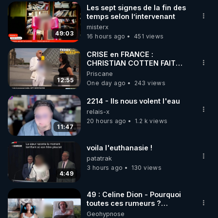
Les sept signes de la fin des
▶ 30 jours gratuit sur l’application de méditation et 
temps selon l’intervenant
misterx
de bien-être ENVOL :

49:03
16 hours ago
451 views
Rendez-vous sur 
https://www.envol.app/code
 avec 
le code : REGENERE
CRISE en FRANCE :
CHRISTIAN COTTEN FAIT
une étrange découverte
Priscane
12:55
One day ago
243 views
2214 - Ils nous volent l'eau
relais-x
20 hours ago
1.2 k views
11:47
voila l'euthanasie !
patatrak
3 hours ago
130 views
4:49
49 : Celine Dion - Pourquoi
toutes ces rumeurs ?
Enquête sous hypnose
Geohypnose