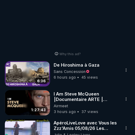
Why this ad?
De Hiroshima à Gaza
Sans Concession
6 hours ago
45 views
6:36
I Am Steve McQueen
⎮Documentaire ARTE ⎮
Cinema
Airmeet
1:27:43
3 hours ago
37 views
ApéroLiveLove avec Vous les
Zzz'Amis 05/08/26 Les
Zzz'Infos Bonheur de Leelou
Julie & Leelou Lives