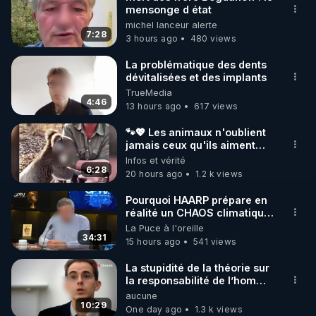
mensonge d état
🌱 INSTAGRAM

michel lanceur alerte
7:28
3 hours ago
480 views
https://www.instagram.com/rdlr_thierrycasasnovas/
http://rgnr.li/instagram
La problématique des dents
dévitalisées et des implants
TrueMedia
🌱 LA NEWSLETTER

4:46
13 hours ago
617 views
Pour ne pas rater l’actualité RGNR (stages, 
🐾💖 Les animaux n'oublient
jamais ceux qu'ils aiment…
http://rgnr.li/news
🥹❤️
Infos et vérité
6:28
20 hours ago
1.2 k views
🌱 VIDÉOS NON CENSURÉES SUR ODYSEE 

Toutes les vidéos Youtube sont aussi sur la 
Pourquoi HAARP prépare en
réalité un CHAOS climatique,
on répond
La Puce à l'oreille
http://rgnr.li/odysee
34:31
15 hours ago
541 views
🌱 LES STAGES EN PRÉSENTIEL

La stupidité de la théorie sur
la responsabilité de l’homme
concernant le dioxyde de
aucune
http://rgnr.li/stages
carbone.
10:29
One day ago
1.3 k views