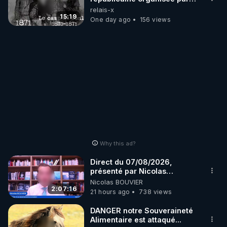
les frères de la truelle
relais-x
15:19
One day ago
156 views
Why this ad?
Direct du 07/08/2026,
présenté par Nicolas
BOUVIER
Nicolas BOUVIER
2:07:16
21 hours ago
738 views
DANGER notre Souveraineté
Alimentaire est attaqué...