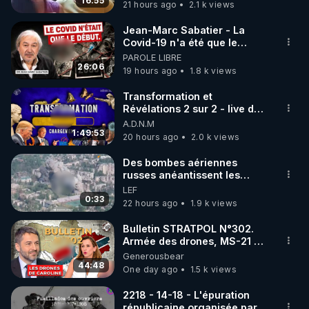
16:55
21 hours ago
2.1 k views
code : REGENERE10

Jean-Marc Sabatier - La
▶ 30 jours gratuit sur l’application de méditation et 
Covid-19 n'a été que le
début - L'ARNm & l'ARNm-aa
PAROLE LIBRE
de bien-être ENVOL :

jusqu où auront-t-il ?
26:06
19 hours ago
1.8 k views
Rendez-vous sur 
https://www.envol.app/code
 avec 
le code : REGENERE
Transformation et
Révélations 2 sur 2 - live du
07/08/26
A.D.N.M
1:49:53
20 hours ago
2.0 k views
Des bombes aériennes
russes anéantissent les
centres de contrôle de
LEF
drones de 3 brigades
0:33
22 hours ago
1.9 k views
ukrainienne
Bulletin STRATPOL N°302.
Armée des drones, MS-21 en
série, missiles coréens.
Generousbear
07.08.2026.
44:48
One day ago
1.5 k views
2218 - 14-18 - L'épuration
républicaine organisée par