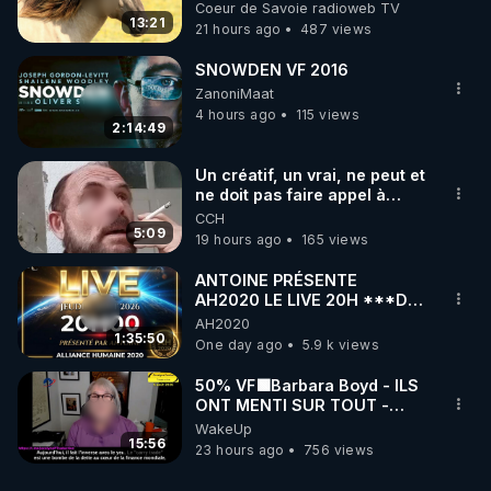
Coeur de Savoie radioweb TV
13:21
21 hours ago
487 views
SNOWDEN VF 2016
ZanoniMaat
4 hours ago
115 views
2:14:49
Un créatif, un vrai, ne peut et
ne doit pas faire appel à
l'intelligence artificielle
CCH
5:09
19 hours ago
165 views
ANTOINE PRÉSENTE
AH2020 LE LIVE 20H ***DU
06/08/2026***
AH2020
1:35:50
One day ago
5.9 k views
50% VF🟩Barbara Boyd - ILS
ONT MENTI SUR TOUT -
Jocelyne Traduction
WakeUp
15:56
23 hours ago
756 views