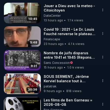
Jouer a Dieu avec la meteo -
Citoicitoyen
🌱 INSTAGRAM

DataCenter
10:45
13 hours ago
1.1 k views
https://www.instagram.com/rdlr_thierrycasasnovas/
http://rgnr.li/instagram
Covid 19 : 2021 - Le Dr. Louis
Fouché renverse le plateau
de CNews !
Finalscape
🌱 LA NEWSLETTER

5:48
23 hours ago
4.1 k views
Pour ne pas rater l’actualité RGNR (stages, 
Nombre de juifs disparus
entre 1941 et 1945 (Réponse
http://rgnr.li/news
à mes accusateurs)
Sans Concession
9:31
15 hours ago
1.0 k views
🌱 VIDÉOS NON CENSURÉES SUR ODYSEE 

Toutes les vidéos Youtube sont aussi sur la 
SOUS SERMENT, Jérôme
Kerviel balance tout à
l'Assemblée !
patatrak
http://rgnr.li/odysee
30:36
9 hours ago
818 views
🌱 LES STAGES EN PRÉSENTIEL

Les films de Ben Garneau =
2026-08-08
Ben Garneau