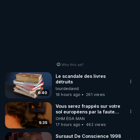
Why this ad?
Le scandale des livres
détruits
tourdedavid
6:40
18 hours ago
261 views
Vous serez frappés sur votre
sol européens par la faute
des dirigeants qui s'en
OHM ÉGA MAN
mettent dans le nez
5:35
17 hours ago
462 views
Sursaut De Conscience 1998