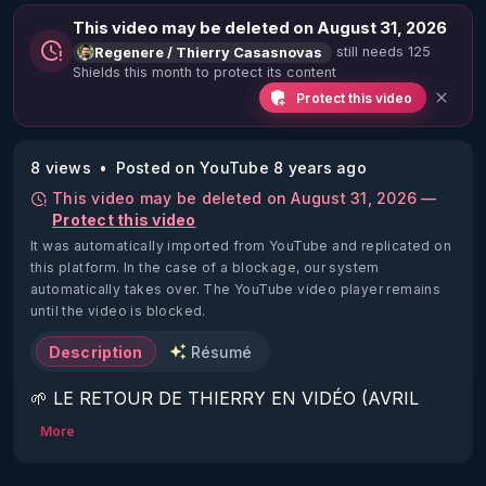
This video may be deleted on August 31, 2026
still needs 125
Regenere / Thierry Casasnovas
Shields this month to protect its content
Protect this video
8 views
Posted on YouTube 8 years ago
This video may be deleted on August 31, 2026 —
Protect this video
It was automatically imported from YouTube and replicated on
this platform.
In the case of a blockage, our system
automatically takes over. The YouTube video player remains
until the video is blocked.
Description
Résumé
🌱 LE RETOUR DE THIERRY EN VIDÉO (AVRIL 
2022)!

More
Découvrez la saison 2 des vidéos sur le nouveau 