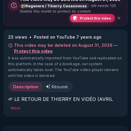
still needs 125
Regenere / Thierry Casasnovas
Shields this month to protect its content
Protect this video
23 views
Posted on YouTube 7 years ago
This video may be deleted on August 31, 2026 —
Protect this video
It was automatically imported from YouTube and replicated on
this platform.
In the case of a blockage, our system
automatically takes over. The YouTube video player remains
until the video is blocked.
Description
Résumé
🌱 LE RETOUR DE THIERRY EN VIDÉO (AVRIL 
2022)!

More
Découvrez la saison 2 des vidéos sur le nouveau 
https://www.rgnr.fr/presentation.html