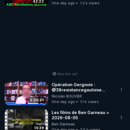
42:22
One day ago
1.2 k views
Why this ad?
Opération Gergovie :
‪@38resistancegauloise‬
‪@MarionSigautOfficiel‬
Nicolas BOUVIER
‪@gladysriifard5710‬ Laëtitia
2:25:21
One day ago
1.1 k views
Les films de Ben Garneau =
2026-08-05
Ben Garneau
15:39
One day ago
2.0 k views