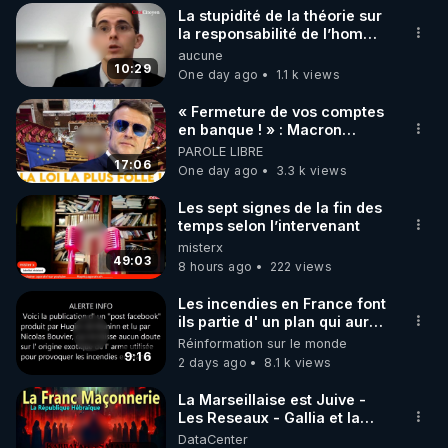
La stupidité de la théorie sur
▶ 30 jours gratuit sur l’application de méditation et 
la responsabilité de l’homme
concernant le dioxyde de
aucune
de bien-être ENVOL :

carbone.
10:29
One day ago
1.1 k views
Rendez-vous sur 
https://www.envol.app/code
 avec 
le code : REGENERE
« Fermeture de vos comptes
en banque ! » : Macron
impose une loi folle !
PAROLE LIBRE
17:06
One day ago
3.3 k views
Les sept signes de la fin des
temps selon l’intervenant
misterx
49:03
8 hours ago
222 views
Les incendies en France font
ils partie d' un plan qui aurait
débuté le 11 septembre 2001
Réinformation sur le monde
?
9:16
2 days ago
8.1 k views
La Marseillaise est Juive -
Les Reseaux - Gallia et la
France - Symbolisme
DataCenter