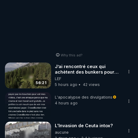
Why this ad?
J’ai rencontré ceux qui
achètent des bunkers pour
survivre à la fin du monde
LEF
56:21
5 hours ago
42 views
L'apocalypse des divulgations
4 hours ago
L'Invasion de Ceuta intox?
aucune