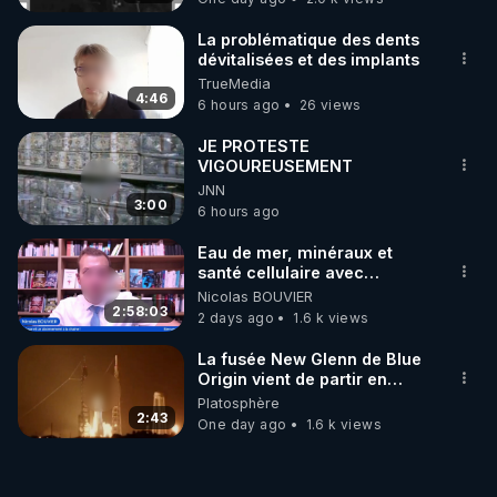
La problématique des dents
dévitalisées et des implants
TrueMedia
4:46
6 hours ago
26 views
JE PROTESTE
VIGOUREUSEMENT
JNN
3:00
6 hours ago
Eau de mer, minéraux et
santé cellulaire avec
Grégoire Cadeau
Nicolas BOUVIER
2:58:03
2 days ago
1.6 k views
La fusée New Glenn de Blue
Origin vient de partir en
fumée.
Platosphère
2:43
One day ago
1.6 k views