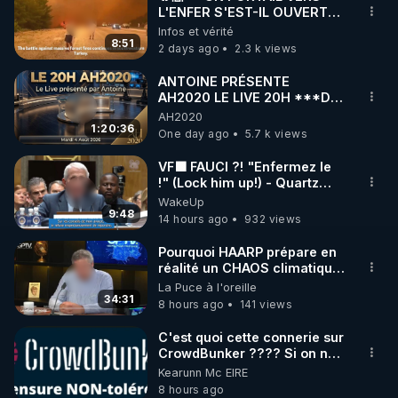
L'ENFER S'EST-IL OUVERT
🌱 INSTAGRAM

EN TURQUIE ?!🌍🔥
Infos et vérité
8:51
2 days ago
2.3 k views
https://www.instagram.com/rdlr_thierrycasasnovas/
http://rgnr.li/instagram
ANTOINE PRÉSENTE
AH2020 LE LIVE 20H ***DU
04/08/2026*** 📷LE
AH2020
🌱 LA NEWSLETTER

GRAND RÉVEIL EST EN
1:20:36
One day ago
5.7 k views
Pour ne pas rater l’actualité RGNR (stages, 
MARCHE 📷
VF🟩 FAUCI ?! "Enfermez le
!" (Lock him up!) - Quartz
http://rgnr.li/news
Traduction
WakeUp
9:48
14 hours ago
932 views
🌱 VIDÉOS NON CENSURÉES SUR ODYSEE 

Toutes les vidéos Youtube sont aussi sur la 
Pourquoi HAARP prépare en
réalité un CHAOS climatique,
on répond
La Puce à l'oreille
http://rgnr.li/odysee
34:31
8 hours ago
141 views
🌱 LES STAGES EN PRÉSENTIEL

C'est quoi cette connerie sur
CrowdBunker ???? Si on ne
peut plus publier, c'est un
Kearunn Mc EIRE
http://rgnr.li/stages
peu de la censure. Ne payez
8 hours ago