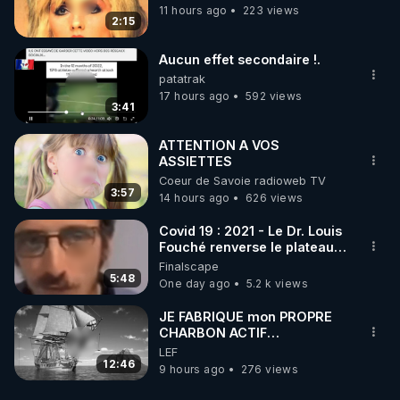
11 hours ago
223 views
2:15
Aucun effet secondaire !.
patatrak
17 hours ago
592 views
3:41
ATTENTION A VOS
ASSIETTES
Coeur de Savoie radioweb TV
3:57
14 hours ago
626 views
Covid 19 : 2021 - Le Dr. Louis
Fouché renverse le plateau
de CNews !
Finalscape
5:48
One day ago
5.2 k views
JE FABRIQUE mon PROPRE
CHARBON ACTIF
GRATUITEMENT pour
LEF
Purifier mon EAU
12:46
9 hours ago
276 views