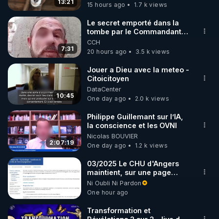
13:21
15 hours ago
1.7 k views
Notre Groupe VK :

Le secret emporté dans la
tombe par le Commandant
https://vk.com/alliancehumaine2020
Cousteau le 25 juin 1997
CCH
7:31
20 hours ago
3.5 k views
Groupe Télégramme :

Jouer a Dieu avec la meteo -
Citoicitoyen
https://t.me/ah2020_org
DataCenter
10:45
One day ago
2.0 k views
GRATITUDE A VOUS

Philippe Guillemant sur l’IA,
la conscience et les OVNI
N'AYEZ PAS PEUR !!!

Nicolas BOUVIER
2:07:19
One day ago
1.2 k views
Et surtout SOYEZ HEUREUX
03/2025 Le CHU d'Angers
maintient, sur une page
mise à jour, ses consignes
Ni Oubli Ni Pardon
sanitaires Covid en
One hour ago
maternité. Toute patiente
hospitalisée au moins une
Transformation et
nuit « bénéficie d'un