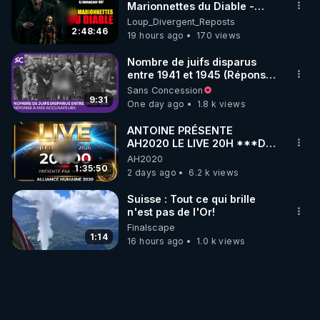
Marionnettes du Diable -
Loup Divergent 2026.08.07
Loup_Divergent_Reposts
2:48:46
19 hours ago
170 views
Nombre de juifs disparus
entre 1941 et 1945 (Réponse
à mes accusateurs)
Sans Concession
9:31
One day ago
1.8 k views
ANTOINE PRÉSENTE
AH2020 LE LIVE 20H ***DU
06/08/2026***
AH2020
1:35:50
2 days ago
6.2 k views
Suisse : Tout ce qui brille
n'est pas de l'Or!
Finalscape
1:14
16 hours ago
1.0 k views