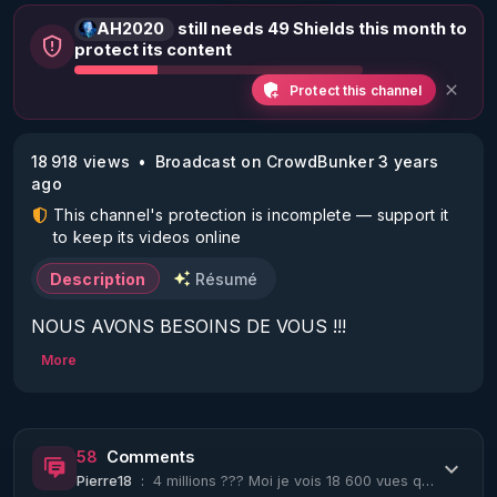
AH2020
still needs 49 Shields this month to
protect its content
Protect this channel
18 918 views
Broadcast on CrowdBunker 3 years
ago
This channel's protection is incomplete — support it
to keep its videos online
Description
Résumé
NOUS AVONS BESOINS DE VOUS !!!

More
POUR SOUTENIR AH2020 SUR CE SITE :

https://www.ah2020.org/donations/faire-un-don/
58
Comments
Pierre18
:
4 millions ??? Moi je vois 18 600 vues quatre jours après le live...
https://www.ah2020.org/donations/faire-un-don/