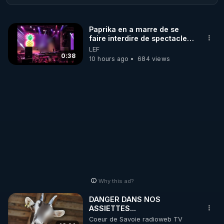
ADHESION AH2020

Paprika en a marre de se
faire interdire de spectacle.
https://www.ah2020.org/
Elle décide donc de devenir
LEF
DJ !
0:38
10 hours ago
684 views
POUR L'AIDE JURIDIQUE DES SOIGNANATS

https://buy.stripe.com/7sI9Bt7QQg8db8AdQR
pour les Etudiants.

https://www.ah2020.org/donations/faire-un-don/
https://donate.stripe.com/dR64h94EEcW14KcaEE
Why this ad?
SITE INTERNET NOTRE NOUVEAU :

DANGER DANS NOS
ASSIETTES...
https://ah2020.org/
Coeur de Savoie radioweb TV