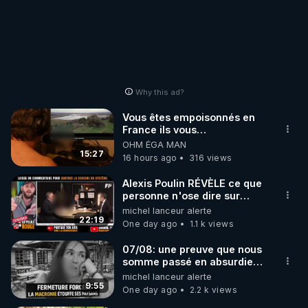
Why this ad?
Vous êtes empoisonnés en
France ils vous
empoisonnent tranquille
OHM ÉGA MAN
15:27
16 hours ago
316 views
Alexis Poulin RÉVÈLE ce que
personne n'ose dire sur
l'Union européenne (C'est
michel lanceur alerte
explosif)
22:19
One day ago
1.1 k views
07/08: une preuve que nous
somme passé en absurdie
une dictature qui veut faire
michel lanceur alerte
taire ses opposant !
9:55
One day ago
2.2 k views