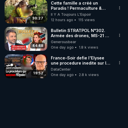
Cette famille a créé un
Paradis ! Permaculture &
Autonomie
Il Y A Toujours L'Espoir
30:27
12 hours ago
115 views
Bulletin STRATPOL N°302.
Armée des drones, MS-21 en
série, missiles coréens.
Generousbear
07.08.2026.
44:48
One day ago
1.8 k views
France-Soir defie l'Elysee
une procedure inedite sur la
sante du president - Nexus
DataCenter
19:52
One day ago
2.8 k views