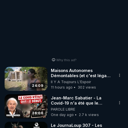
Why this ad?
Maisons Autonomes
Démontables (et c'est légal).
Visite éco village en
Il Y A Toujours L'Espoir
Bretagne
24:09
11 hours ago
302 views
Jean-Marc Sabatier - La
Covid-19 n'a été que le
début - L'ARNm & l'ARNm-aa
PAROLE LIBRE
jusqu où auront-t-il ?
26:06
One day ago
2.7 k views
Le JournaLoup 307 - Les