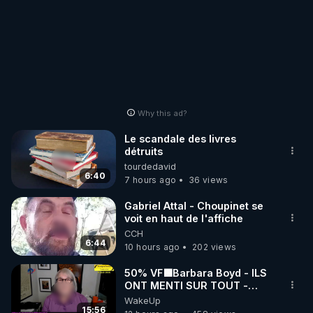
Why this ad?
Le scandale des livres
détruits
tourdedavid
6:40
7 hours ago
36 views
Gabriel Attal - Choupinet se
voit en haut de l'affiche
CCH
6:44
10 hours ago
202 views
50% VF🟩Barbara Boyd - ILS
ONT MENTI SUR TOUT -
Jocelyne Traduction
WakeUp
15:56