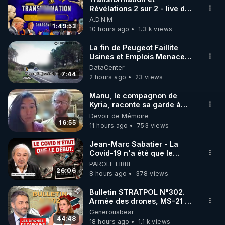
Révélations 2 sur 2 - live du
07/08/26
A.D.N.M
1:49:53
10 hours ago
1.3 k views
La fin de Peugeot Faillite
Usines et Emplois Menacees
- L'heure de l'auto
DataCenter
7:44
2 hours ago
23 views
Manu, le compagnon de
Kyria, raconte sa garde à
vue musclée. PARTAGEZ!
Devoir de Mémoire
16:55
11 hours ago
753 views
Jean-Marc Sabatier - La
Covid-19 n'a été que le
début - L'ARN messager
PAROLE LIBRE
jusqu où ira-t-il ?
26:06
8 hours ago
378 views
Bulletin STRATPOL N°302.
Armée des drones, MS-21 en
série, missiles coréens.
Generousbear
07.08.2026.
44:48
18 hours ago
1.1 k views