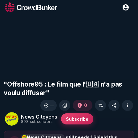
"Offshore95 : Le film que l'🇺🇦 n'a pas
voulu diffuser"
0
—
News Citoyens
Subscribe
898 subscribers
News Citoyens
still needs 1 Shield this