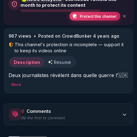
month to protect its content
Protect this channel
967 views
Posted on CrowdBunker 4 years ago
This channel's protection is incomplete — support it
to keep its videos online
Description
Résumé
Deux journalistes révèlent dans quelle guerre l’🇺🇦 
se trouvait déjà l’été précédant l’invasion 🇷🇺. 

More
Un scandale en particulier met le président 🇺🇦 à 
nu.

Le 3 octobre, le film « Offshore 95 » doit être 
0
Comments
présenté en avant-première au théâtre « Le petit 
Be the first to comment
opéra » de Kiev. 

Il s’agit d’un documentaire basé sur les Pandora 
Papers, plus de onze millions de documents de 