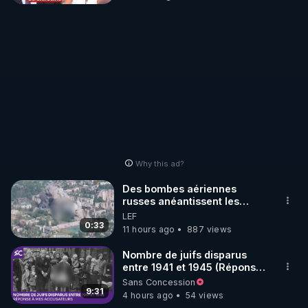
Why this ad?
Des bombes aériennes
russes anéantissent les
centres de contrôle de
LEF
drones de 3 brigades
0:33
11 hours ago
887 views
ukrainienne
Nombre de juifs disparus
entre 1941 et 1945 (Réponse
à mes accusateurs)
Sans Concession
9:31
4 hours ago
54 views