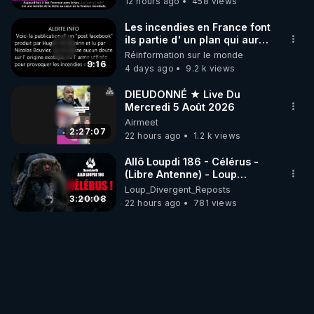
12 hours ago
458 views
Les incendies en France font
ils partie d' un plan qui aurait
débuté le 11 septembre 2001
Réinformation sur le monde
?
9:16
4 days ago
9.2 k views
DIEUDONNÉ ★ Live Du
Mercredi 5 Août 2026
Airmeet
2:27:07
22 hours ago
1.2 k views
Allô Loupdi 186 - Célérus -
(Libre Antenne) - Loup
Divergent 2026.08.06
Loup_Divergent_Reposts
3:20:08
22 hours ago
781 views