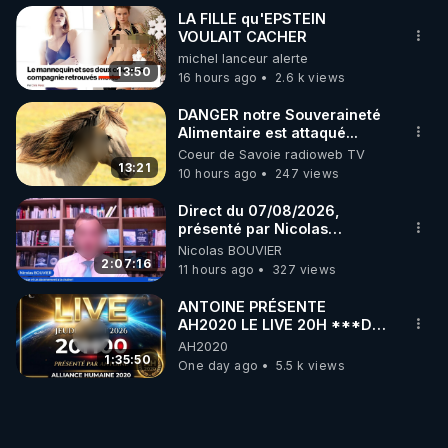
LA FILLE qu'EPSTEIN
VOULAIT CACHER
michel lanceur alerte
13:50
16 hours ago
2.6 k views
DANGER notre Souveraineté
Alimentaire est attaqué...
Coeur de Savoie radioweb TV
13:21
10 hours ago
247 views
Direct du 07/08/2026,
présenté par Nicolas
BOUVIER
Nicolas BOUVIER
2:07:16
11 hours ago
327 views
ANTOINE PRÉSENTE
AH2020 LE LIVE 20H ***DU
06/08/2026***
AH2020
1:35:50
One day ago
5.5 k views