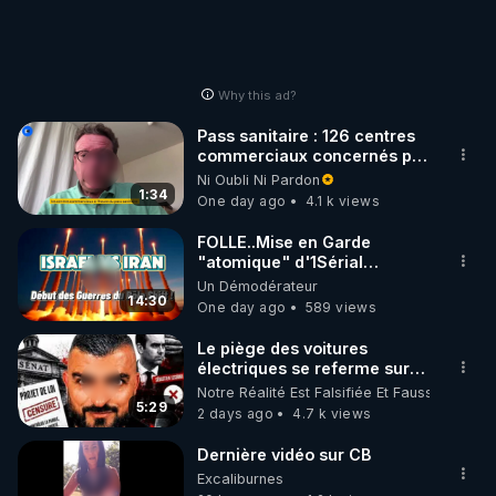
Why this ad?
Pass sanitaire : 126 centres
commerciaux concernés par
l'obligation dans toute la
Ni Oubli Ni Pardon
France
1:34
One day ago
4.1 k views
FOLLE..Mise en Garde
"atomique" d'1Sérial
Lanceur d'ALERTES
Un Démodérateur
combinant
14:30
One day ago
589 views
"Théories"&"Faits
Accomplis"
Le piège des voitures
électriques se referme sur
les usagers !
Notre Réalité Est Falsifiée Et Fausse
5:29
2 days ago
4.7 k views
Dernière vidéo sur CB
Excaliburnes