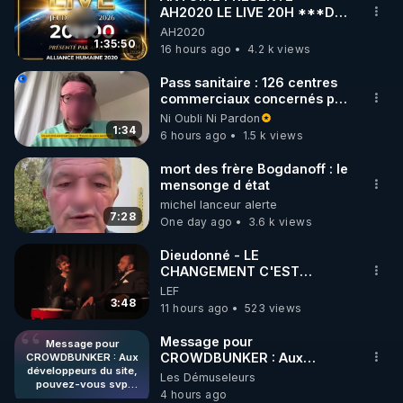
AH2020 LE LIVE 20H ***DU
🌱 INSTAGRAM

06/08/2026***
AH2020
1:35:50
16 hours ago
4.2 k views
https://www.instagram.com/rdlr_thierrycasasnovas/
http://rgnr.li/instagram
Pass sanitaire : 126 centres
commerciaux concernés par
l'obligation dans toute la
Ni Oubli Ni Pardon
🌱 LA NEWSLETTER

France
1:34
6 hours ago
1.5 k views
Pour ne pas rater l’actualité RGNR (stages, 
mort des frère Bogdanoff : le
mensonge d état
http://rgnr.li/news
michel lanceur alerte
7:28
One day ago
3.6 k views
🌱 VIDÉOS NON CENSURÉES SUR ODYSEE 

Toutes les vidéos Youtube sont aussi sur la 
Dieudonné - LE
CHANGEMENT C'EST
MAINTENANT
LEF
http://rgnr.li/odysee
3:48
11 hours ago
523 views
🌱 LES STAGES EN PRÉSENTIEL

Message pour
Message pour
CROWDBUNKER : Aux
CROWDBUNKER : Aux
développeurs du site,
développeurs du site,
Les Démuseleurs
http://rgnr.li/stages
pouvez-vous svp
pouvez-vous svp remettre la
4 hours ago
remettre la