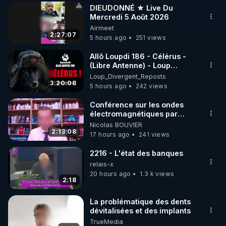
DIEUDONNÉ ★ Live Du
▶ 30 jours gratuit sur l’application de méditation et 
Mercredi 5 Août 2026
Airmeet
de bien-être ENVOL :

2:27:07
5 hours ago
251 views
Rendez-vous sur 
https://www.envol.app/code
 avec 
le code : REGENERE
Allô Loupdi 186 - Célérus -
(Libre Antenne) - Loup
Divergent 2026.08.06
Loup_Divergent_Reposts
3:20:08
5 hours ago
242 views
Conférence sur les ondes
électromagnétiques par
Grégoire Caustru et Bart de
Nicolas BOUVIER
Wever !
2:13:08
17 hours ago
241 views
2216 - L'état des banques
relais-x
20 hours ago
1.3 k views
2:18
La problématique des dents
dévitalisées et des implants
TrueMedia