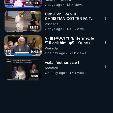
‪@gladysriifard5710‬ Laëtitia
2:25:21
2 days ago
1.5 k views
CRISE en FRANCE :
CHRISTIAN COTTEN FAIT
une étrange découverte
Priscane
12:55
2 days ago
1.9 k views
VF🟩 FAUCI ?! "Enfermez le
!" (Lock him up!) - Quartz
Traduction
WakeUp
9:48
One day ago
2.1 k views
voila l'euthanasie !
patatrak
One day ago
1.5 k views
4:49