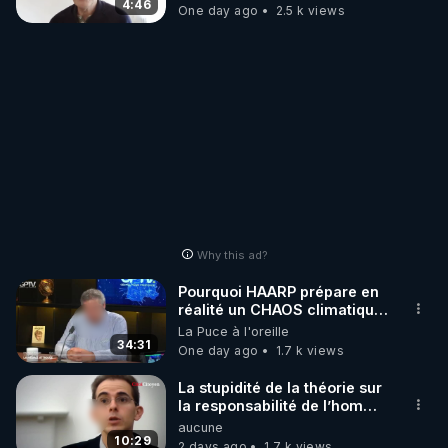
4:46
One day ago
2.5 k views
Why this ad?
Pourquoi HAARP prépare en
réalité un CHAOS climatique,
on répond
La Puce à l'oreille
34:31
One day ago
1.7 k views
La stupidité de la théorie sur
la responsabilité de l’homme
concernant le dioxyde de
aucune
carbone.
10:29
2 days ago
1.7 k views