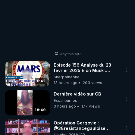
Why this ad?
Episode 156 Analyse du 23
février 2025 Elon Musk :
Houston , on a un problème !
Sherpatheone
8:42
13 hours ago
203 views
Dernière vidéo sur CB
Excaliburnes
3 hours ago
177 views
19:49
Opération Gergovie :
‪@38resistancegauloise‬
‪@MarionSigautOfficiel‬
Nicolas BOUVIER