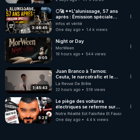
🌕🚀 **L'alunissage, 57 ans
après : Émission spéciale
avec John Doe !** 👨 🚀✨
Infos et vérité
3:46:45
One day ago
1.4 k views
Night or Day
MorWeen
19 hours ago
544 views
6:05
Juan Branco à Tarnos:
Ceuta, le narcotrafic et le
pouvoir en France
La Revue De Brêle
1:45:43
22 hours ago
518 views
Le piège des voitures
électriques se referme sur
les usagers !
Notre Réalité Est Falsifiée Et Fausse
5:29
One day ago
4.4 k views