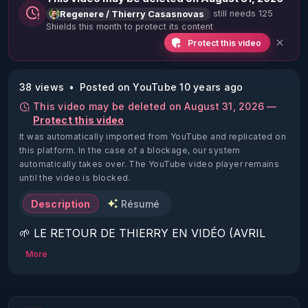
still needs 125
Regenere / Thierry Casasnovas
Shields this month to protect its content
Protect this video
38 views
Posted on YouTube 10 years ago
This video may be deleted on August 31, 2026 —
Protect this video
It was automatically imported from YouTube and replicated on
this platform.
In the case of a blockage, our system
automatically takes over. The YouTube video player remains
until the video is blocked.
Description
Résumé
🌱 LE RETOUR DE THIERRY EN VIDÉO (AVRIL 
2022)!

More
Découvrez la saison 2 des vidéos sur le nouveau 
https://www.rgnr.fr/presentation.html