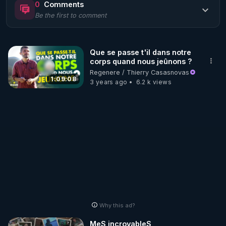
0
Comments
Be the first to comment
🌱 LE MAGAZINE RÉGÉNÈRE 

http://rgnr.li/ymag
Que se passe t'il dans notre
corps quand nous jeûnons ?
🌱 LA BOUTIQUE DU MAGAZINE

Regenere / Thierry Casasnovas
Pour obtenir les anciens numéros que vous avez 
1:09:08
3 years ago
6.2 k views
https://boutique.magazine-regenere.fr/
🌱 FIL TELEGRAM

Écoutez les podcasts gratuits de Thierry et les 
https://t.me/rgnr_fr
🌱 FACEBOOK

Why this ad?
http://rgnr.li/facebook
MeS incroyableS