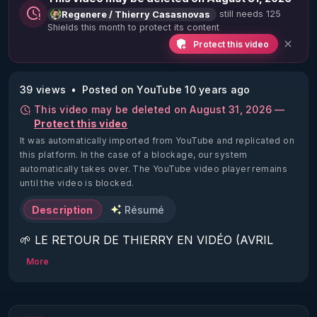
still needs 125
Regenere / Thierry Casasnovas
Shields this month to protect its content
Protect this video
39 views
Posted on YouTube 10 years ago
This video may be deleted on August 31, 2026 —
Protect this video
It was automatically imported from YouTube and replicated on
this platform.
In the case of a blockage, our system
automatically takes over. The YouTube video player remains
until the video is blocked.
Description
Résumé
🌱 LE RETOUR DE THIERRY EN VIDÉO (AVRIL 
2022)!

More
Découvrez la saison 2 des vidéos sur le nouveau 
https://www.rgnr.fr/presentation.html