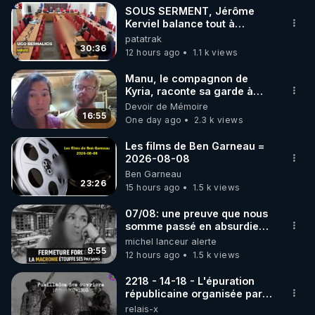
SOUS SERMENT, Jérôme
▶ 30 jours gratuit sur l’application de méditation et 
Kerviel balance tout à
l'Assemblée !
patatrak
de bien-être ENVOL :

30:36
12 hours ago
1.1 k views
Rendez-vous sur 
https://www.envol.app/code
 avec 
le code : REGENERE
Manu, le compagnon de
Kyria, raconte sa garde à
vue musclée. PARTAGEZ!
Devoir de Mémoire
16:55
One day ago
2.3 k views
Les films de Ben Garneau =
2026-08-08
Ben Garneau
23:26
15 hours ago
1.5 k views
07/08: une preuve que nous
somme passé en absurdie
une dictature qui veut faire
michel lanceur alerte
taire ses opposant !
9:55
12 hours ago
1.5 k views
2218 - 14-18 - L'épuration
républicaine organisée par
les frères de la truelle
relais-x