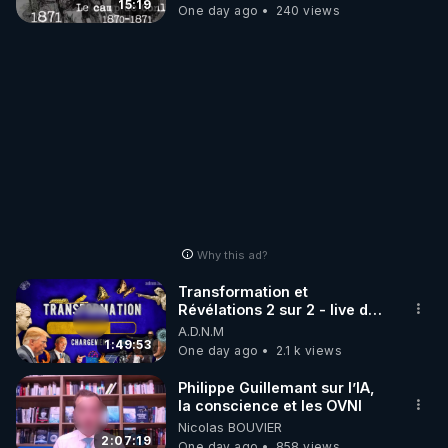
15:19
One day ago
240 views
Why this ad?
Transformation et
Révélations 2 sur 2 - live du
07/08/26
A.D.N.M
1:49:53
One day ago
2.1 k views
Philippe Guillemant sur l’IA,
la conscience et les OVNI
Nicolas BOUVIER
2:07:19
One day ago
858 views