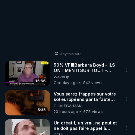
Why this ad?
50% VF🟩Barbara Boyd - ILS
ONT MENTI SUR TOUT -
Jocelyne Traduction
WakeUp
15:56
One day ago
842 views
Vous serez frappés sur votre
sol européens par la faute
des dirigeants qui s'en
OHM ÉGA MAN
mettent dans le nez
5:35
20 hours ago
578 views
Un créatif, un vrai, ne peut et
ne doit pas faire appel à
l'intelligence artificielle
CCH