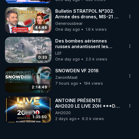
Bulletin STRATPOL N°302.
Armée des drones, MS-21 en
série, missiles coréens.
Generousbear
07.08.2026.
44:48
One day ago
1.6 k views
Des bombes aériennes
russes anéantissent les
centres de contrôle de
LEF
drones de 3 brigades
0:33
One day ago
2.0 k views
ukrainienne
SNOWDEN VF 2016
ZanoniMaat
7 hours ago
194 views
2:14:49
ANTOINE PRÉSENTE
AH2020 LE LIVE 20H ***DU
06/08/2026***
AH2020
1:35:50
2 days ago
6.0 k views