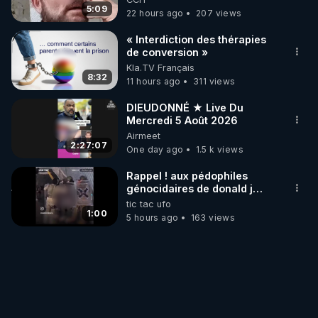
5:09
22 hours ago
207 views
« Interdiction des thérapies
de conversion »
Kla.TV Français
8:32
11 hours ago
311 views
DIEUDONNÉ ★ Live Du
Mercredi 5 Août 2026
Airmeet
2:27:07
One day ago
1.5 k views
Rappel ! aux pédophiles
génocidaires de donald j
trump et ses supporters
tic tac ufo
trumpistes 424et 666.
1:00
5 hours ago
163 views