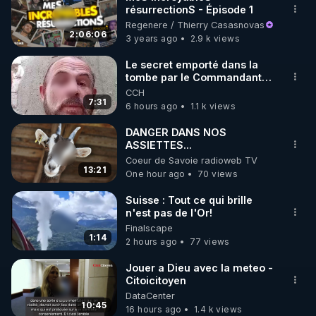
résurrectionS - Épisode 1
🌱 INSTAGRAM

Regenere / Thierry Casasnovas
2:06:06
3 years ago
2.9 k views
https://www.instagram.com/rdlr_thierrycasasnovas/
http://rgnr.li/instagram
Le secret emporté dans la
tombe par le Commandant
Cousteau le 25 juin 1997
CCH
🌱 LA NEWSLETTER

7:31
6 hours ago
1.1 k views
Pour ne pas rater l’actualité RGNR (stages, 
DANGER DANS NOS
ASSIETTES...
http://rgnr.li/news
Coeur de Savoie radioweb TV
13:21
One hour ago
70 views
🌱 VIDÉOS NON CENSURÉES SUR ODYSEE 

Toutes les vidéos Youtube sont aussi sur la 
Suisse : Tout ce qui brille
n'est pas de l'Or!
Finalscape
http://rgnr.li/odysee
1:14
2 hours ago
77 views
🌱 LES STAGES EN PRÉSENTIEL

Jouer a Dieu avec la meteo -
Citoicitoyen
DataCenter
http://rgnr.li/stages
10:45
16 hours ago
1.4 k views