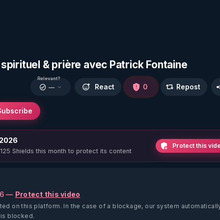
 spirituel & prière avec Patrick Fontaine
Relevant?
React
0
Repost
—
Subscribe
 2026
Protect this vid
 125 Shields this month to protect its content
26 —
Protect this video
ted on this platform.
In the case of a blockage, our system automaticall
 is blocked.