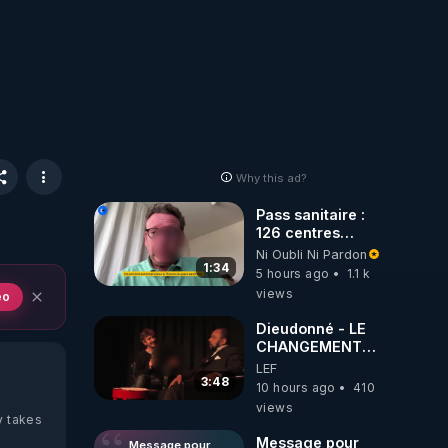
Why this ad?
Pass sanitaire :
126 centres
commerciaux
Ni Oubli Ni Pardon
concernés par
1:34
5 hours ago
1.1 k
l'obligation dans
views
eo
toute la France
Dieudonné - LE
CHANGEMENT
C'EST
LEF
MAINTENANT
3:48
10 hours ago
410
views
y takes
Message pour
Message pour