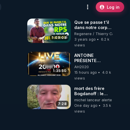
Log in
Que se passe t'il
dans notre corps
quand nous
Regenere / Thierry Casasnova
jeûnons ?
1:09:08
3 years ago
6.2 k
views
ANTOINE
PRÉSENTE
AH2020 LE LIVE
AH2020
20H ***DU
1:35:50
15 hours ago
4.0 k
06/08/2026***
views
mort des frère
Bogdanoff : le
mensonge d état
michel lanceur alerte
7:28
One day ago
3.5 k
views