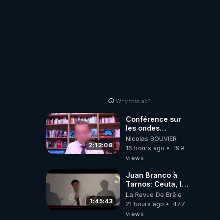
Why this ad?
Conférence sur
les ondes
électromagnétiques
Nicolas BOUVIER
par Grégoire
2:13:08
16 hours ago
199
Caustru et Bart de
views
Wever !
Juan Branco à
Tarnos: Ceuta, le
narcotrafic et le
La Revue De Brêle
pouvoir en France
1:45:43
21 hours ago
477
views