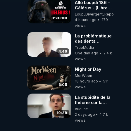
Allô Loupdi 186 -
Célérus - (Libre
Antenne) - Loup
Loup_Divergent_Reposts
Divergent
3:20:08
4 hours ago
179
2026.08.06
views
La problématique
des dents
dévitalisées et
TrueMedia
des implants
4:46
One day ago
2.4 k
views
Night or Day
MorWeen
18 hours ago
511
6:05
views
La stupidité de la
théorie sur la
responsabilité de
aucune
l’homme
10:29
2 days ago
1.7 k
concernant le
views
dioxyde de
carbone.