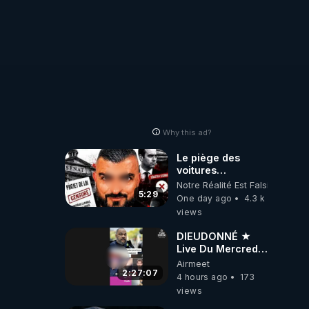
Why this ad?
Le piège des
voitures
électriques se
Notre Réalité Est Falsifiée Et F
referme sur les
5:29
One day ago
4.3 k
usagers !
views
DIEUDONNÉ ★
Live Du Mercredi
5 Août 2026
Airmeet
2:27:07
4 hours ago
173
views