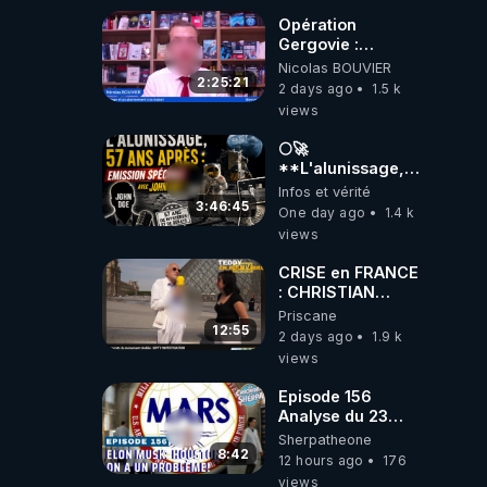
Opération
Gergovie :
‪@38resistancegauloise‬
Nicolas BOUVIER
‪@MarionSigautOfficiel‬
2:25:21
2 days ago
1.5 k
‪@gladysriifard5710‬
views
Laëtitia
🌕🚀
**L'alunissage,
57 ans après :
Infos et vérité
Émission spéciale
3:46:45
One day ago
1.4 k
avec John Doe
views
!** 👨 🚀✨
CRISE en FRANCE
: CHRISTIAN
COTTEN FAIT une
Priscane
étrange
12:55
2 days ago
1.9 k
découverte
views
Episode 156
Analyse du 23
février 2025 Elon
Sherpatheone
Musk : Houston ,
8:42
12 hours ago
176
on a un problème
views