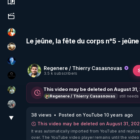
Science, history & spirituality
Culture, media & entertainment
L'autre son de cloche
Le jeûne, la fête du corps n°5 - jeûne
patatrak
AH2020
Regenere / Thierry Casasnovas
3.5 k subscribers
La vérité
This video may be deleted on August 31,
Sonmi-877
still needs
Regenere / Thierry Casasnovas
Ben Garneau
38 views
Posted on YouTube 10 years ago
▼
View More
This video may be deleted on August 31, 20
It was automatically imported from YouTube and replica
over. The YouTube video player remains until the video