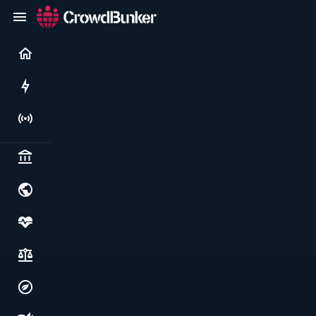
Current
Rushes
Live
Politics & institutions
World & geopolitics
Health, food & wellbeing
Society, justice & freedoms
Economy, environment & technology