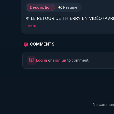
Description
Résumé
🌱 LE RETOUR DE THIERRY EN VIDÉO (AVRIL
More
https://www.rgnr.fr/presentation.html
🌱 LE MAGAZINE RÉGÉNÈRE 

COMMENTS
http://rgnr.li/ymag
Log in
or
sign up
to comment.
🌱 LA BOUTIQUE DU MAGAZINE

https://boutique.magazine-regenere.fr/
🌱 FIL TELEGRAM

https://t.me/rgnr_fr
No comments