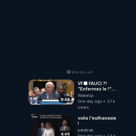
!
Why this ad?
VF🟩 FAUCI ?!
"Enfermez le !"
(Lock him up!) -
WakeUp
Quartz Traduction
9:48
One day ago
2.1 k
views
voila l'euthanasie
!
patatrak
4:49
One day ago
1.4 k