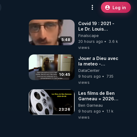
Log in
Covid 19 : 2021 -
Le Dr. Louis
Fouché renverse
Finalscape
le plateau de
5:48
20 hours ago
3.6 k
CNews !
views
Jouer a Dieu avec
la meteo -
Citoicitoyen
DataCenter
10:45
9 hours ago
735
views
Les films de Ben
Garneau = 2026-
08-08
Ben Garneau
23:26
9 hours ago
1.1 k
views