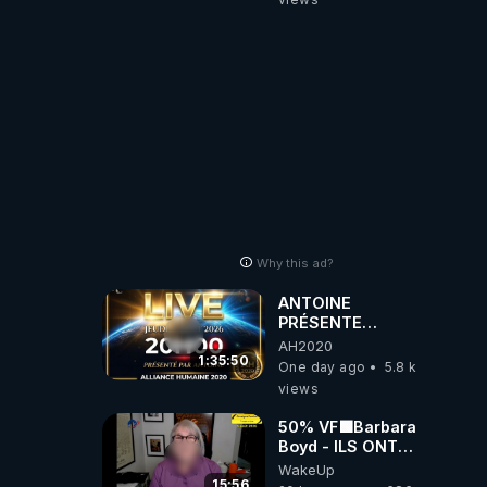
artificielle
Why this ad?
ANTOINE
PRÉSENTE
AH2020 LE LIVE
AH2020
20H ***DU
1:35:50
One day ago
5.8 k
06/08/2026***
views
50% VF🟩Barbara
Boyd - ILS ONT
MENTI SUR TOUT
WakeUp
-Jocelyne
15:56