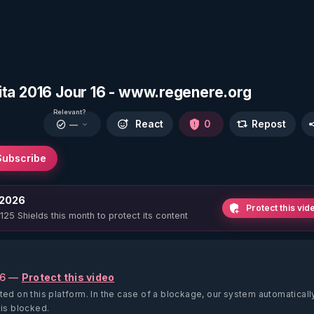
gnita 2016 Jour 16 - www.regenere.org
Relevant?
React
0
Repost
—
Subscribe
 2026
Protect this vid
 125 Shields this month to protect its content
26 —
Protect this video
ted on this platform.
In the case of a blockage, our system automaticall
 is blocked.