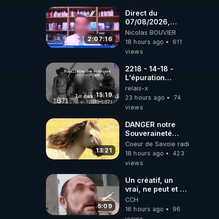
coréens.
07.08.2026.
Direct du
07/08/2026,
présenté par
Nicolas BOUVIER
Nicolas BOUVIER
2:07:16
18 hours ago
611
views
2218 - 14-18 -
L'épuration
républicaine
relais-x
organisée par les
15:19
23 hours ago
74
frères de la
views
truelle
DANGER notre
Souveraineté
Alimentaire est
Coeur de Savoie radioweb TV
attaqué...
13:21
18 hours ago
423
views
Un créatif, un
vrai, ne peut et ne
doit pas faire
CCH
appel à
5:09
16 hours ago
96
l'intelligence
views