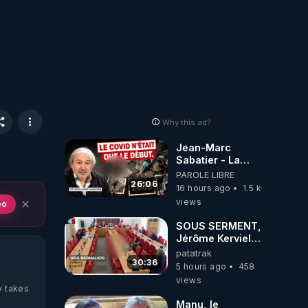
Why this ad?
Jean-Marc
Sabatier - La
Covid-19 n'a été
PAROLE LIBRE
que le début -
26:06
16 hours ago
1.5 k
L'ARNm &
views
eo
l'ARNm-aa jusqu
où auront-t-il ?
SOUS SERMENT,
Jérôme Kerviel
balance tout à
patatrak
l'Assemblée !
30:36
5 hours ago
458
views
y takes
Manu, le