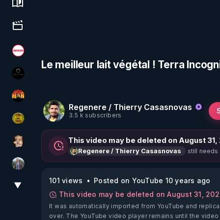
Science, history & spirituality
Culture, media & entertainment
Magazine Nexus
Le meilleur lait végétal ! Terra Inco
La vérité
OHM ÉGA MAN
Regenere / Thierry Casasnovas
3.5 k subscribers
CDS pour TOUS
This video may be deleted on August 31,
DataCenter
still needs
Regenere / Thierry Casasnovas
Nicolas BOUVIER
101 views
Posted on YouTube 10 years ago
▼
View More
This video may be deleted on August 31, 20
It was automatically imported from YouTube and replica
over. The YouTube video player remains until the video