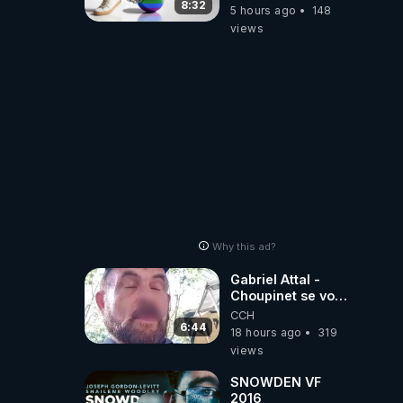
8:32
5 hours ago
148
views
Why this ad?
Gabriel Attal -
Choupinet se voit
en haut de
CCH
l'affiche
6:44
18 hours ago
319
views
SNOWDEN VF
2016