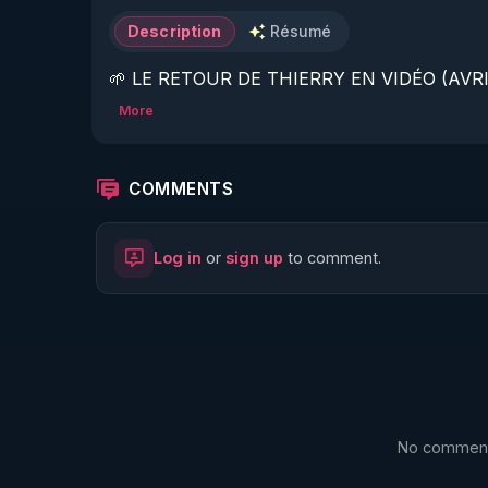
Description
Résumé
🌱 LE RETOUR DE THIERRY EN VIDÉO (AVRIL
More
https://www.rgnr.fr/presentation.html
🌱 LE MAGAZINE RÉGÉNÈRE 

COMMENTS
http://rgnr.li/ymag
Log in
or
sign up
to comment.
🌱 LA BOUTIQUE DU MAGAZINE

https://boutique.magazine-regenere.fr/
🌱 FIL TELEGRAM

https://t.me/rgnr_fr
No comments