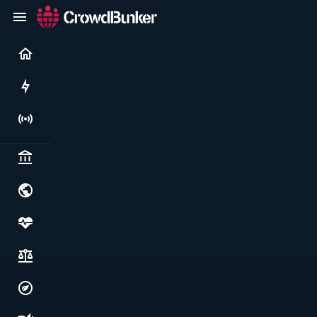
Current
Rushes
Live
Politics & institutions
World & geopolitics
Health, food & wellbeing
Society, justice & freedoms
Economy, environment & technology