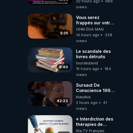
20 hours ago
686
Traduction
views
Vous serez
frappés sur votre
sol européens par
OHM ÉGA MAN
la faute des
5:35
14 hours ago
338
dirigeants qui
views
s'en mettent dans
le nez
Le scandale des
livres détruits
tourdedavid
6:40
15 hours ago
184
views
Sursaut De
Conscience 1998
- toujours
klaudius
d'actualité ....Au
42:22
2 hours ago
41
Dela Du Réel
views
« Interdiction des
thérapies de
conversion »
Kla.TV Français