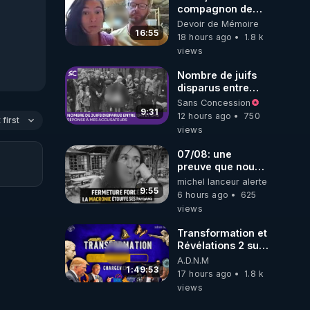
compagnon de
Kyria, raconte sa
Devoir de Mémoire
garde à vue
16:55
18 hours ago
1.8 k
musclée.
views
PARTAGEZ!
Nombre de juifs
disparus entre
1941 et 1945
Sans Concession
(Réponse à mes
9:31
12 hours ago
750
first
accusateurs)
views
07/08: une
preuve que nous
somme passé en
michel lanceur alerte
absurdie une
9:55
6 hours ago
625
dictature qui veut
views
faire taire ses
opposant !
Transformation et
Révélations 2 sur
2 - live du
A.D.N.M
07/08/26
1:49:53
17 hours ago
1.8 k
views