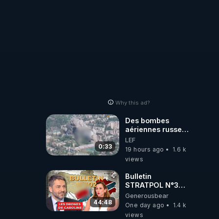
Why this ad?
Des bombes
aériennes russes
anéantissent les
LEF
centres de
0:33
19 hours ago
1.6 k
contrôle de
views
drones de 3
brigades
Bulletin
ukrainienne
STRATPOL N°302.
Armée des
Generousbear
drones, MS-21 en
44:48
One day ago
1.4 k
série, missiles
views