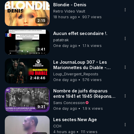
Blondie - Denis
▶ 30 jours gratuit sur l’application de méditation et 
Retro Video Vault
de bien-être ENVOL :

18 hours ago
907 views
2:15
Rendez-vous sur 
https://www.envol.app/code
 avec 
le code : REGENERE
Aucun effet secondaire !.
patatrak
One day ago
1.1 k views
3:41
Le JournaLoup 307 - Les
Marionnettes du Diable -
Loup Divergent 2026.08.07
Loup_Divergent_Reposts
2:48:46
One day ago
576 views
Nombre de juifs disparus
entre 1941 et 1945 (Réponse
à mes accusateurs)
Sans Concession
9:31
One day ago
1.9 k views
Les sectes New Age
CCH
4 hours ago
111 views