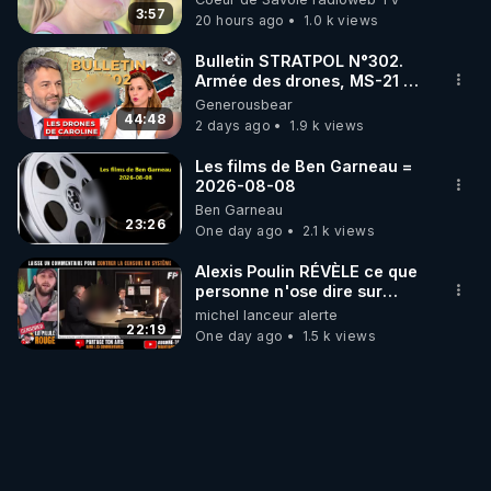
3:57
20 hours ago
1.0 k views
Bulletin STRATPOL N°302.
Armée des drones, MS-21 en
série, missiles coréens.
Generousbear
07.08.2026.
44:48
2 days ago
1.9 k views
Les films de Ben Garneau =
2026-08-08
Ben Garneau
23:26
One day ago
2.1 k views
Alexis Poulin RÉVÈLE ce que
personne n'ose dire sur
l'Union européenne (C'est
michel lanceur alerte
explosif)
22:19
One day ago
1.5 k views