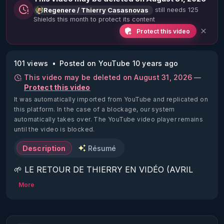
still needs 125
Regenere / Thierry Casasnovas
Shields this month to protect its content
Protect this video
101 views
Posted on YouTube 10 years ago
This video may be deleted on August 31, 2026 —
Protect this video
It was automatically imported from YouTube and replicated on
this platform.
In the case of a blockage, our system
automatically takes over. The YouTube video player remains
until the video is blocked.
Description
Résumé
🌱 LE RETOUR DE THIERRY EN VIDÉO (AVRIL 
2022)!

More
Découvrez la saison 2 des vidéos sur le nouveau 
https://www.rgnr.fr/presentation.html