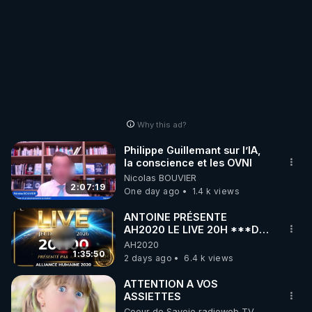
Why this ad?
Philippe Guillemant sur l’IA,
la conscience et les OVNI
Nicolas BOUVIER
2:07:19
One day ago
1.4 k views
ANTOINE PRÉSENTE
AH2020 LE LIVE 20H ***DU
06/08/2026***
AH2020
1:35:50
2 days ago
6.4 k views
ATTENTION A VOS
ASSIETTES
Coeur de Savoie radioweb TV