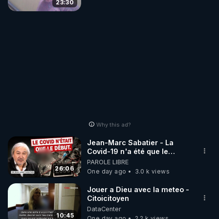
23:30
Why this ad?
Jean-Marc Sabatier - La
Covid-19 n'a été que le
début - L'ARNm & l'ARNm-aa
PAROLE LIBRE
jusqu où auront-t-il ?
26:06
One day ago
3.0 k views
Jouer a Dieu avec la meteo -
Citoicitoyen
DataCenter
10:45
One day ago
2.2 k views