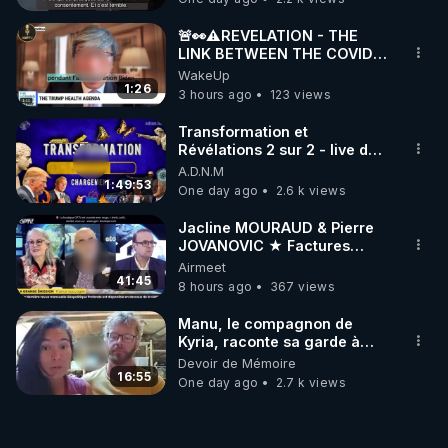
🚨👀⚠️REVELATION - THE
LINK BETWEEN THE COVID
VACCINE AND CANCER -LIEN
WakeUp
VACCIN COVID ET CANCER
1:26
3 hours ago
123 views
Transformation et
Révélations 2 sur 2 - live du
07/08/26
A.D.N.M
1:49:53
One day ago
2.6 k views
Jacline MOURAUD & Pierre
JOVANOVIC ★ Factures
Impayées : Où Est Passé Le
Airmeet
Pognon ?
41:45
8 hours ago
367 views
Manu, le compagnon de
Kyria, raconte sa garde à
vue musclée. PARTAGEZ!
Devoir de Mémoire
16:55
One day ago
2.7 k views