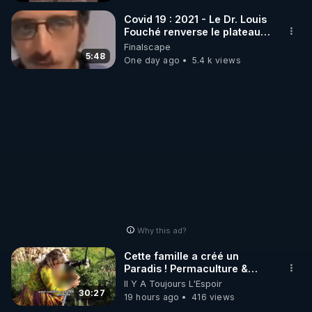
_________

Covid 19 : 2021 - Le Dr. Louis
Fouché renverse le plateau
de CNews !
Finalscape
LES CODES PROMO DES PARTENAIRES

5:48
One day ago
5.4 k views
▶ 10 % de réduction sur toute la boutique 
WARMCOOK (Kuvings) : 

Rendez-vous sur : 
http://rgnr.li/warmcook
 avec le 
code : REGENERE10

▶ 10 % de réduction sur une sélection de produits 
de la boutique VIDYA : 

Rendez-vous sur : 
http://rgnr.li/vidya
 avec le code : 
REGENERE10

Why this ad?
▶ 10 % de réduction sur les extracteurs de la 
Cette famille a créé un
marque SANA : 

Paradis ! Permaculture &
Autonomie
Il Y A Toujours L'Espoir
Rendez-vous sur 
http://rgnr.li/lechoubrave
 avec le 
30:27
19 hours ago
416 views
code : REGENERE10
