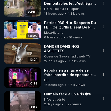
Démontables (et c'est légal).
🌱 INSTAGRAM

Visite éco village en
Il Y A Toujours L'Espoir
Bretagne
24:09
18 hours ago
1.2 k views
https://www.instagram.com/rdlr_thierrycasasnovas/
http://rgnr.li/instagram
Patrick PASIN ★ Rapports Du
FBI : Ce Qu'Ils Disent De Plus
Grave Sur Hitler
MetaHistoria
🌱 LA NEWSLETTER

48:00
6 hours ago
416 views
Pour ne pas rater l’actualité RGNR (stages, 
DANGER DANS NOS
ASSIETTES...
http://rgnr.li/news
Coeur de Savoie radioweb TV
13:21
22 hours ago
2.7 k views
🌱 VIDÉOS NON CENSURÉES SUR ODYSEE 

Toutes les vidéos Youtube sont aussi sur la 
Paprika en a marre de se
faire interdire de spectacle.
Elle décide donc de devenir
LEF
http://rgnr.li/odysee
DJ !
0:38
16 hours ago
1.6 k views
🌱 LES STAGES EN PRÉSENTIEL

Humain face à un Gris 👽✨
Infos et vérité
2 days ago
327 views
http://rgnr.li/stages
1:02