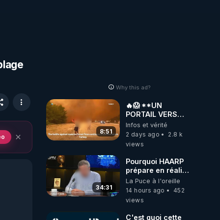
blage
Why this ad?
🔥😱 **UN
PORTAIL VERS
L'ENFER S'EST-IL
Infos et vérité
OUVERT EN
8:51
2 days ago
2.8 k
eo
TURQUIE ?!🌍🔥
views
Pourquoi HAARP
prépare en réalité
un CHAOS
La Puce à l'oreille
climatique, on
34:31
14 hours ago
452
répond
views
C'est quoi cette