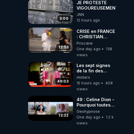
RÉVEIL EST EN
JE PROTESTE
MARCHE 📷
VIGOUREUSEMENT
JNN
3:00
12 hours ago
CRISE en FRANCE
: CHRISTIAN
COTTEN FAIT une
Priscane
étrange
12:55
One day ago
138
découverte
views
 / 
WITCH 
Les sept signes
de la fin des
temps selon
misterx
l’intervenant
49:03
15 hours ago
408
views
nt pas 
49 : Celine Dion -
Pourquoi toutes
ces rumeurs ?
Geohypnose
Enquête sous
13:32
One day ago
1.2 k
hypnose
views