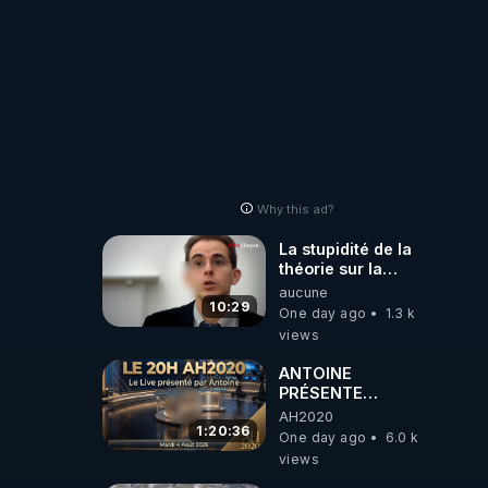
autres sites
comme "VK, X,
Odysee, et Tik-
Tok", je vous
mettrai les liens
en commentaires.
Bisous la famille.
Why this ad?
La stupidité de la
théorie sur la
responsabilité de
aucune
l’homme
10:29
One day ago
1.3 k
concernant le
views
dioxyde de
carbone.
ANTOINE
PRÉSENTE
AH2020 LE LIVE
AH2020
20H ***DU
1:20:36
One day ago
6.0 k
04/08/2026***
views
📷LE GRAND