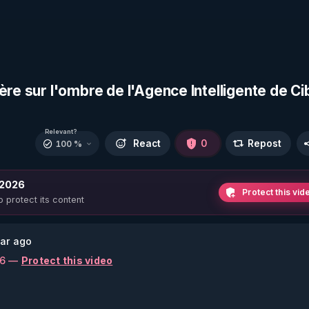
ère sur l'ombre de l'Agence Intelligente de Ci
Relevant?
React
0
Repost
100 %
 2026
Protect this vid
o protect its content
ar ago
26 —
Protect this video