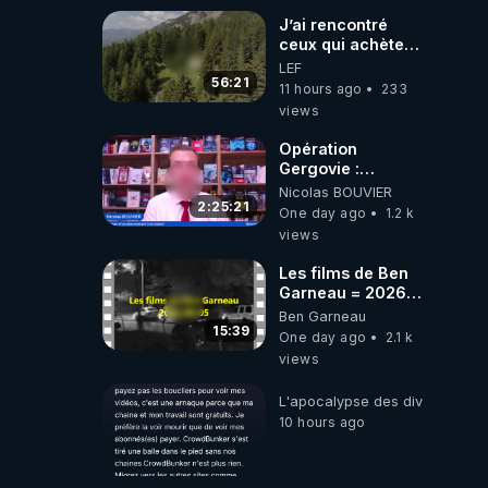
J’ai rencontré
ceux qui achètent
des bunkers pour
LEF
survivre à la fin
56:21
11 hours ago
233
du monde
views
Opération
Gergovie :
‪@38resistancegauloise‬
Nicolas BOUVIER
‪@MarionSigautOfficiel‬
2:25:21
One day ago
1.2 k
‪@gladysriifard5710‬
views
Laëtitia
Les films de Ben
Garneau = 2026-
08-05
Ben Garneau
15:39
One day ago
2.1 k
views
L'apocalypse des divulgations
10 hours ago