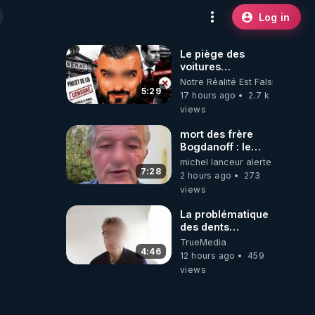
Log in
Le piège des
voitures
électriques se
Notre Réalité Est Falsifiée Et F
referme sur les
5:29
17 hours ago
2.7 k
usagers !
views
mort des frère
Bogdanoff : le
mensonge d état
michel lanceur alerte
7:28
2 hours ago
273
views
La problématique
des dents
dévitalisées et
TrueMedia
des implants
4:46
12 hours ago
459
views