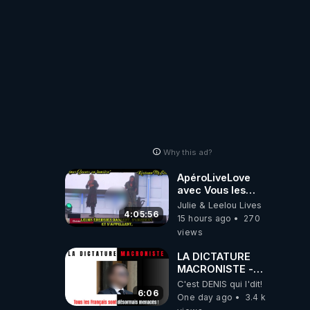
Why this ad?
ApéroLiveLove
avec Vous les
Zzz'Amis
Julie & Leelou Lives
05/08/26 Les
4:05:56
15 hours ago
270
Zzz'Infos Bonheur
views
de Leelou
LA DICTATURE
MACRONISTE -
Tous les Français
C'est DENIS qui l'dit!
sont désormais
6:06
One day ago
3.4 k
menacés !