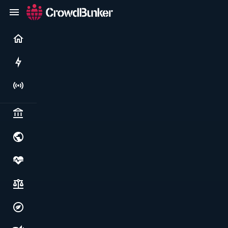
Current
Rushes
Live
Politics & institutions
World & geopolitics
Health, food & wellbeing
Society, justice & freedoms
Economy, environment & technology