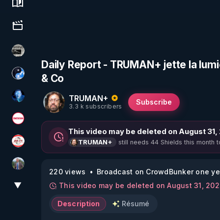
Science, history & spirituality
Culture, media & entertainment
ActuPlus11
Daily Report - TRUMAN+ jette la lumi
& Co
Chercheur de vérité
TRUMAN+
AH2020
Subscribe
3.3 k subscribers
Magazine Nexus
This video may be deleted on August 31,
still needs 44 Shields this month t
TRUMAN+
JSF - TV
Nicolas BOUVIER
220 views
Broadcast on CrowdBunker one ye
▼
This video may be deleted on August 31, 20
View More
Description
Résumé