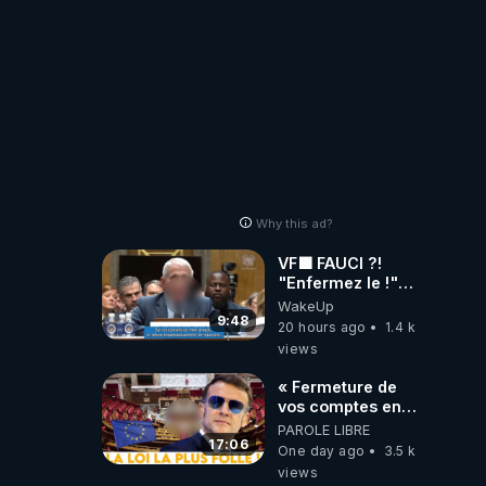
Why this ad?
VF🟩 FAUCI ?!
"Enfermez le !"
(Lock him up!) -
WakeUp
Quartz Traduction
9:48
20 hours ago
1.4 k
views
« Fermeture de
vos comptes en
banque ! » :
PAROLE LIBRE
Macron impose
17:06
One day ago
3.5 k
une loi folle !
views